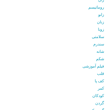
روماتیسم
زانو
زنان
زونا
سلامتی
سندرم
شانه
شکم
فیلم آموزشی
قلب
کف پا
کمر
کودکان
گردن