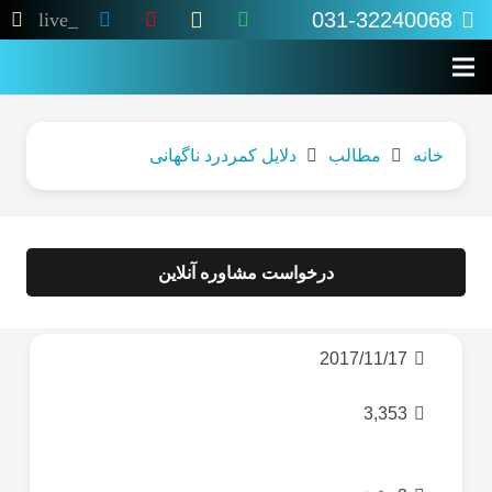
031-32240068
live_tv
خانه
مطالب
دلایل کمردرد ناگهانی
درخواست مشاوره آنلاین
2017/11/17
3,353