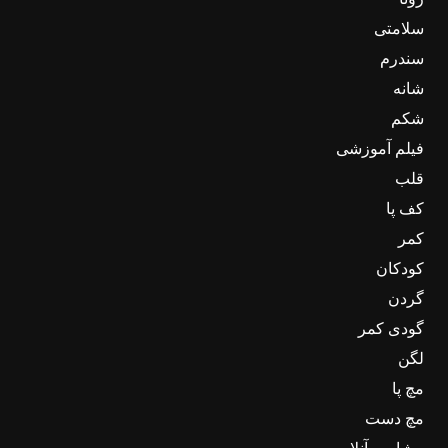
سلامتی
سندرم
شانه
شکم
فیلم آموزشی
قلب
کف پا
کمر
کودکان
گردن
گودی کمر
لگن
مچ پا
مچ دست