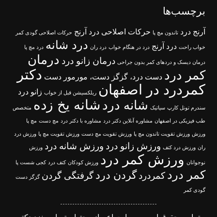
برچسب‌ها
آرنج درد
حرکات اصلاحی درد آرنج
تاندون مچ پا
حرکات اصلاحی گودی کمر
درد شانه
درد آرنج
خواب راحت
درد در هنگام خواب
درد ران
درد مچ پا
درمان
درمان زانو درد
درمان دیسک و دردهای کمر بدون جراحی
دکتر
کمر درد
دست درد، گزگز دست، مورمور دست
کمردرد در اصفهان
زانو درد
ریلکسیشن قبل از خواب
شانه یخ زده
شانه درد
سندرم تونل کارپ
سیاتیک
متخصص
طب فیزیکی در اصفهان
مشاوره آنلاین دکتر درد
مشاوره با دکتر درد
مچ دست
مچ پا
ورزش
ورزش تقویت تاندون مچ پا
ورزش تقویت مچ دست
ورزش تقویت مچ پا
ورزش درد
ورزش زانو درد
ورزش شانه درد
ران
ورزش درد کتف
ورزش
ورزش کمر درد
نوجوانان
ورزش کودکان
کتف درد
کجی شست پا
کمر درد
گردن درد
کمردرد
گرفتگی گردن
گزگز دست
گودی کمر