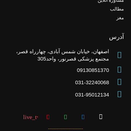
مشاوره آنلاین
مطالب
مغز
آدرس
اصفهان، خیابان شمس آبادی، چهارراه قصر،
مجتمع پزشکی قصرنور، واحد305
09130851370
031-32240068
031-95012134
live_tv