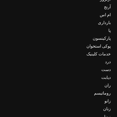
آرنج
ام اس
بارداری
پا
پارکینسون
پوکی استخوان
خدمات کلینیک
درد
دست
دیابت
ران
روماتیسم
زانو
زنان
زونا