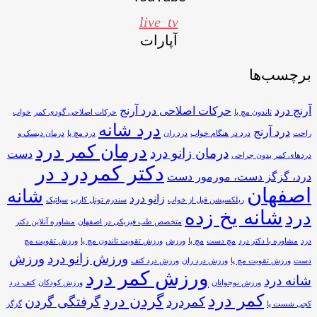
live_tv
آپارات
برچسب‌ها
آرنج درد
حرکات اصلاحی درد آرنج
تاندون مچ پا
حرکات اصلاحی گودی کمر
خواب
درد شانه
درد آرنج
راحت
درد در هنگام خواب
درد ران
درد مچ پا
درمان دیسک و
درمان کمر درد
درمان زانو درد
دست
دردهای کمر بدون جراحی
دکتر کمردرد در
درد، گزگز دست، مورمور دست
اصفهان
شانه
زانو درد
ریلکسیشن قبل از خواب
سندرم تونل کارپ
سیاتیک
شانه یخ زده
درد
متخصص طب فیزیکی در اصفهان
مشاوره آنلاین دکتر
درد
مشاوره با دکتر درد
مچ دست
مچ پا
ورزش
ورزش تقویت تاندون مچ پا
ورزش تقویت مچ
ورزش زانو درد
ورزش
دست
ورزش تقویت مچ پا
ورزش درد ران
ورزش درد کتف
ورزش کمر درد
شانه درد
ورزش نوجوانان
ورزش کودکان
کتف درد
کمر درد
گردن درد
کمردرد
گرفتگی گردن
کجی شست پا
گزگز