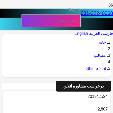
live_tv
031-32240068
فارسی
العربية
English
خانه
مطالب
Shin Splint
درخواست مشاوره آنلاین
2019/11/24
2,807