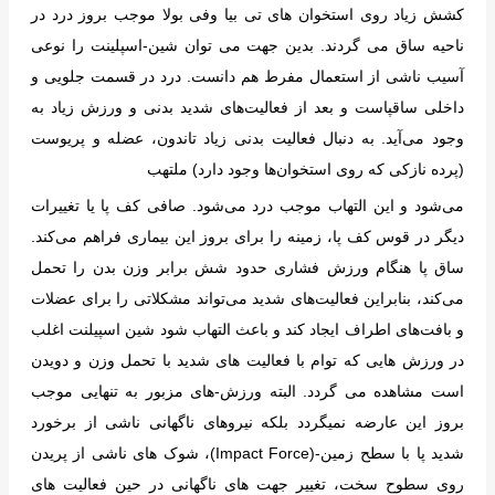
کشش زیاد روی استخوان های تی بیا وفی بولا موجب بروز درد در
ناحیه ساق می گردند. بدین جهت می توان شین-اسپلینت را نوعی
آسیب ناشی از استعمال مفرط هم دانست. درد در قسمت جلویی و
داخلی ساقپاست و بعد از فعالیت‌های شدید بدنی و ورزش زیاد به
وجود می‌آید. به دنبال فعالیت بدنی زیاد تاندون، عضله و پریوست
(پرده نازکی که روی استخوان‌ها وجود دارد) ملتهب
می‌شود و این التهاب موجب درد می‌شود. صافی کف پا یا تغییرات
دیگر در قوس کف پا، زمینه را برای بروز این بیماری فراهم می‌کند.
ساق پا هنگام ورزش فشاری حدود شش برابر وزن بدن را تحمل
می‌کند، بنابراین فعالیت‌های شدید می‌تواند مشکلاتی را برای عضلات
و بافت‌های اطراف ایجاد کند و باعث التهاب شود شین اسپیلنت اغلب
در ورزش هایی که توام با فعالیت های شدید با تحمل وزن و دویدن
است مشاهده می گردد. البته ورزش-های مزبور به تنهایی موجب
بروز این عارضه نمیگردد بلکه نیروهای ناگهانی ناشی از برخورد
شدید پا با سطح زمین-(Impact Force)، شوک های ناشی از پریدن
روی سطوح سخت، تغییر جهت های ناگهانی در حین فعالیت های