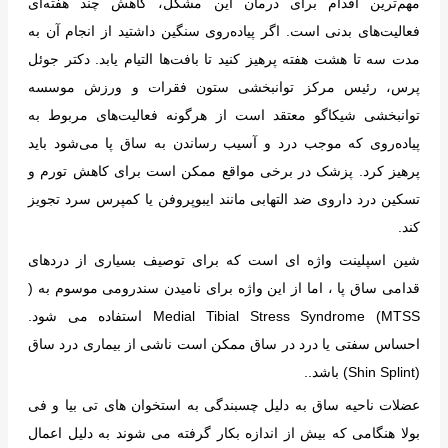
مهم‌ترین اقدام برای درمان این مشکل، کاهش چند هفته‌ای
فعالیت‌های بدنی است. اگر پیاده‌روی سنگین داشتید از انجام آن به
مدت سه تا هشت هفته پرهیز کنید تا بافت‌ها التیام یابد. دکتر جوئل
پرس، رئیس مرکز توانبخشی ستون فقرات و ورزش موسسه
توانبخشی شیکاگو معتقد است از هرگونه فعالیت‌های مربوط به
پیاده‌روی که موجب درد و آسیب رساندن به ساق پا می‌شود باید
پرهیز کرد. پزشک در برخی مواقع ممکن است برای کاهش تورم و
تسکین درد داروی ضد التهابی مانند ایبوپروفن یا کمپرس سرد تجویز
کند.
شین اسپلینت واژه ای است که برای توصیف بسیاری از دردهای
قدامی ساق پا ، اما از این واژه برای نامیدن سندرومی موسوم به (
MTSS) Medial Tibial Stress Syndrome استفاده می شود.
احساس سفتی یا درد در ساق ممکن است ناشی از بیماری درد ساق
(Shin Splint) باشد..
عضلات ناحیه ساق به دلیل چسبندگی به استخوان های تی بیا و فی
بولا هنگامی که بیش از اندازه بکار گرفته می شوند به دلیل اعمال