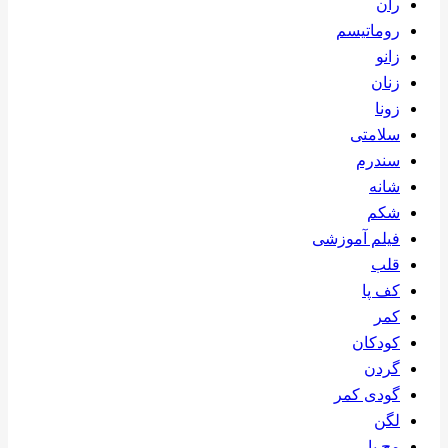
ران
روماتیسم
زانو
زنان
زونا
سلامتی
سندرم
شانه
شکم
فیلم آموزشی
قلب
کف پا
کمر
کودکان
گردن
گودی کمر
لگن
مچ پا