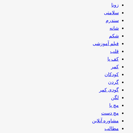
زونا
سلامتی
سندرم
شانه
شکم
فیلم آموزشی
قلب
کف پا
کمر
کودکان
گردن
گودی کمر
لگن
مچ پا
مچ دست
مشاوره آنلاین
مطالب