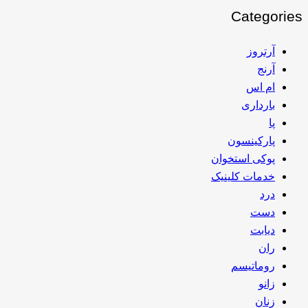
Categories
آرتروز
آرنج
ام اس
بارداری
پا
پارکینسون
پوکی استخوان
خدمات کلینیک
درد
دست
دیابت
ران
روماتیسم
زانو
زنان