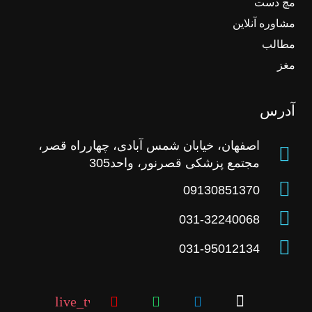
مچ دست
مشاوره آنلاین
مطالب
مغز
آدرس
اصفهان، خیابان شمس آبادی، چهارراه قصر،
مجتمع پزشکی قصرنور، واحد305
09130851370
031-32240068
031-95012134
live_tv