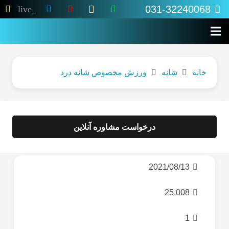
031-32240068
live_tv
خانه
شانه
ورزش مخصوص شانه درد
درخواست مشاوره آنلاین
2021/08/13
25,008
دیدگاه
1