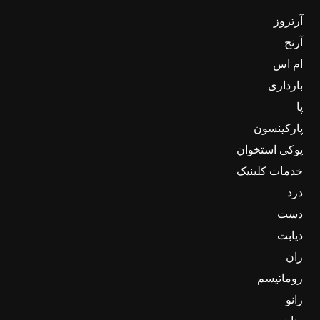
آرتروز
آرنج
ام اس
بارداری
پا
پارکینسون
پوکی استخوان
خدمات کلینیک
درد
دست
دیابت
ران
روماتیسم
زانو