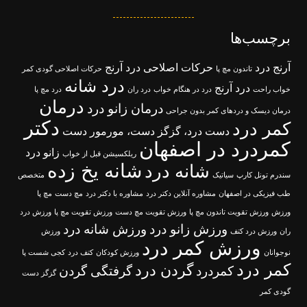
برچسب‌ها
آرنج درد
حرکات اصلاحی درد آرنج
تاندون مچ پا
حرکات اصلاحی گودی کمر
درد شانه
درد آرنج
خواب راحت
درد در هنگام خواب
درد ران
درد مچ پا
درمان
درمان زانو درد
درمان دیسک و دردهای کمر بدون جراحی
دکتر
کمر درد
دست درد، گزگز دست، مورمور دست
کمردرد در اصفهان
زانو درد
ریلکسیشن قبل از خواب
شانه یخ زده
شانه درد
سندرم تونل کارپ
سیاتیک
متخصص
طب فیزیکی در اصفهان
مشاوره آنلاین دکتر درد
مشاوره با دکتر درد
مچ دست
مچ پا
ورزش
ورزش تقویت تاندون مچ پا
ورزش تقویت مچ دست
ورزش تقویت مچ پا
ورزش درد
ورزش زانو درد
ورزش شانه درد
ران
ورزش درد کتف
ورزش
ورزش کمر درد
نوجوانان
ورزش کودکان
کتف درد
کجی شست پا
کمر درد
گردن درد
کمردرد
گرفتگی گردن
گزگز دست
گودی کمر