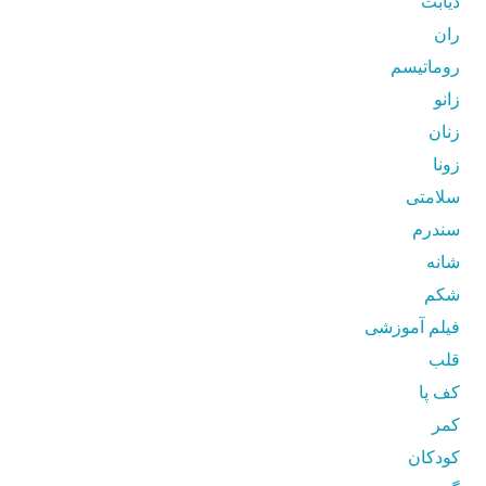
دیابت
ران
روماتیسم
زانو
زنان
زونا
سلامتی
سندرم
شانه
شکم
فیلم آموزشی
قلب
کف پا
کمر
کودکان