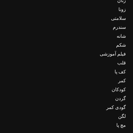
زنان
زونا
سلامتی
سندرم
شانه
شکم
فیلم آموزشی
قلب
کف پا
کمر
کودکان
گردن
گودی کمر
لگن
مچ پا