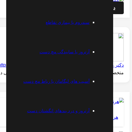
درخواست مشاوره آنلاین
سندروم یا بیماری تقاطع
آرتروز یا ساییدگی مچ دست
دکتر علیرضا مقتدری
https://www.instagram.com/dr.moghtaderi
متخصص طب فیزیکی و الکترودیاگنوز -- فلوشیپ فوق تخصصی درد
آسیب های لیگامان یا رباط مچ دست
آرتروز و درد بندهای انگشتان دست
هرنی دیسک ستون مهره سینه ای