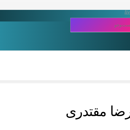
li
یرضا مقتدری