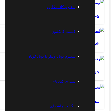
سندرم کانال کارپ
عوارض کمبود ویتامین B12
کیست گانگلیون
تاثیر استرس بر قسمتهای مختلف بدن
سندرم تونل اولنار یا تونل گویان
۷ تمرین برای رفع کسالت و خستگی روزانه
بیماری کین باخ
سندرم استرس پاتلوفمورال
انگشت ماشه ای