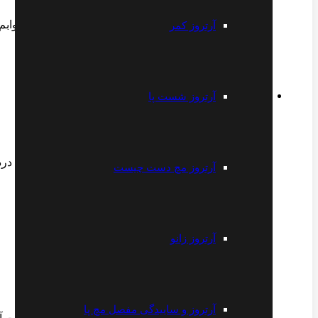
سلام من زیاد با سیستم کار میکنم ولی وقتی میخوابم بی
آرتروز کمر
پاسخ
آرتروز شست پا
مریم پالاهنگ
2021-03-15 18:47
باسلام آقای دکتر مریض خودتون هستم چند روزه مچ پام درد 
آرتروز مچ دست چیست
پاسخ
آرتروز زانو
امین
2021-11-28 14:19
سلام آقای دکتر لطفا جواب بدین
آرتروز و ساییدگی مفصل مچ پا