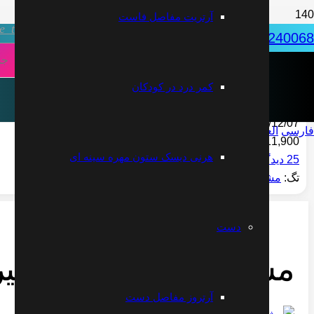
آرتریت مفاصل فاست
ve_tv
031-32240068
دکتر علیرضا مقتدری | متخصص طب فیزیکی
کمر درد در کودکان
2020/12/07
فارسی
العربية
English
11,900
هرنی دیسک ستون مهره سینه ای
25
دیدگاه
تگ:
مشاوره آنلاین
دست
مشاوره آنلاین دکتر عل
آرتروز مفاصل دست