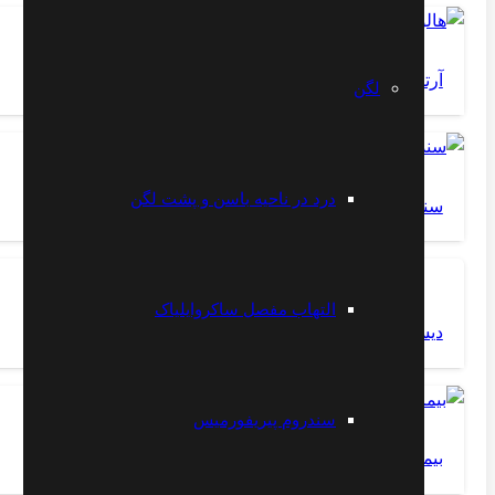
آرتروز شست پا
لگن
درد در ناحیه باسن و پشت لگن
سندرم طناب خلفى
التهاب مفصل ساکروایلیاک
دیسک گردن
سندروم پیریفورمیس
بیماری فرایبرگ