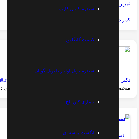
تمرین کمر درد
سندرم کانال کارپ
کمر درد در خواب
کیست گانگلیون
سندرم تونل اولنار یا تونل گویان
دکتر علیرضا مقتدری
https://www.instagram.com/dr.moghtaderi
متخصص طب فیزیکی و الکترودیاگنوز -- فلوشیپ فوق تخصصی درد
بیماری کین باخ
انگشت ماشه ای
دیسک کمر