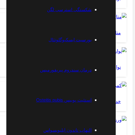
شکستگی استرسی لگن
متاتارسالژیا
بورسیت ایسکیوگلوتئال
نوار عصب و عضله (الکترو دیاگنوز)
درمان سندروم پیریفورمیس
استئیت پوبیس Osteitis pubis
خداحافظی با کمر درد – تمرین شماره ۱
التهاب تاندون ایلیوپسواس