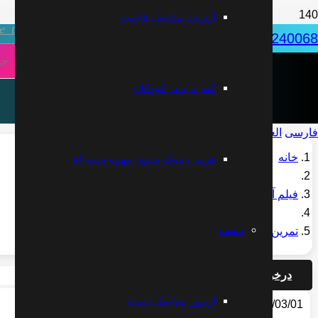
آرتریت مفاصل فاست
ve_tv
031-32240068
دکتر علیرضا مقتدری | متخصص طب فیزیکی
کمر درد در کودکان
فارسی
العربية
English
خانه
هرنی دیسک ستون مهره سینه ای
فیلم آموزشی
دست
تمرین رفع قوز کمر یا گوژپشتی
درخواست مشاوره آنلاین
آرتروز مفاصل دست
2020/03/01