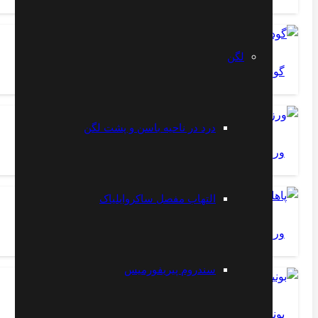
لگن
گودی کمر یا لوردوز
درد در ناحیه باسن و پشت لگن
ورزش های ویلیامز برای گودی کمر
التهاب مفصل ساکروایلیاک
ورزش قوی کردن پاها
سندروم پیریفورمیس
بونیونت برجستگی انگشت پا