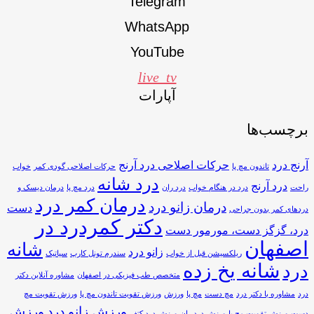
Telegram
WhatsApp
YouTube
live_tv
آپارات
برچسب‌ها
آرنج درد
حرکات اصلاحی درد آرنج
تاندون مچ پا
حرکات اصلاحی گودی کمر
خواب
درد شانه
درد آرنج
راحت
درد در هنگام خواب
درد ران
درد مچ پا
درمان دیسک و
درمان کمر درد
درمان زانو درد
دست
دردهای کمر بدون جراحی
دکتر کمردرد در
درد، گزگز دست، مورمور دست
اصفهان
شانه
زانو درد
ریلکسیشن قبل از خواب
سندرم تونل کارپ
سیاتیک
شانه یخ زده
درد
متخصص طب فیزیکی در اصفهان
مشاوره آنلاین دکتر
درد
مشاوره با دکتر درد
مچ دست
مچ پا
ورزش
ورزش تقویت تاندون مچ پا
ورزش تقویت مچ
ورزش زانو درد
ورزش
دست
ورزش تقویت مچ پا
ورزش درد ران
ورزش درد کتف