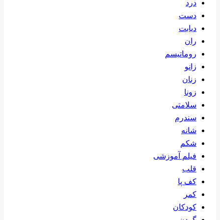
درد
دست
دیابت
ران
روماتیسم
زانو
زنان
زونا
سلامتی
سندرم
شانه
شکم
فیلم آموزشی
قلب
کف پا
کمر
کودکان
گردن