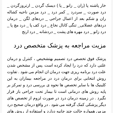
خار پاشنه پا (ران _ زانو _ پا ) دیسک گردن _ ارتروزگردن _
درد صورت _ سردرد _ کمر درد _ درد مزمن ناحیه کشاله
ران و شکم بعد از اعمال جراحی _ دردهای لگن _ درمان
دردهای عضلانی_ تنگی کانال نخاع _ درد کف پا _ درد مچ پا _
درد زانو _ درد مهره های پشت _ دردشانه _ درد ارنج
مزیت مراجعه به پزشک متخصص درد
پزشک فوق تخصص درد تصمیم بهتشخیص ، کنترل و درمان
علتی دارد که درد را ایجاد کرده است .پس از مشخص شدن
علت درد برنامه ریزی جهت درمان ان انجام می شود . تفاوت
روش انتخابی برای درمان درد در مراجعه بیماران به این
کلینیک ها با سایر تخصص ها نحوه ی بررسی درد و تمرکز بر
پایه روش های درمانی است تا بیمار تحت جراحی باز قرار
نگیرد . در زمینه درمان درد در صورت لزوم از تخصص های
دیگر پزشکی کمک گرفته می شود . در واقع درمان صحیح درد
مزمن همواره حالت چند جانبه ددارد و استفاده از روش های