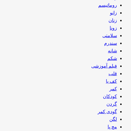
روماتیسم
زانو
زنان
زونا
سلامتی
سندرم
شانه
شکم
فیلم آموزشی
قلب
کف پا
کمر
کودکان
گردن
گودی کمر
لگن
مچ پا