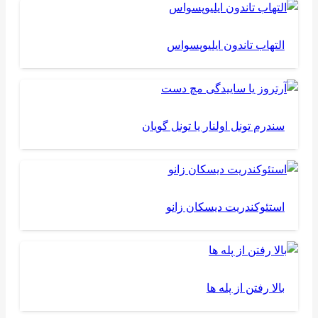
التهاب تاندون ایلیوپسواس
سندرم تونل اولنار یا تونل گویان
استئوکندریت دیسکان زانو
بالا رفتن از پله ها