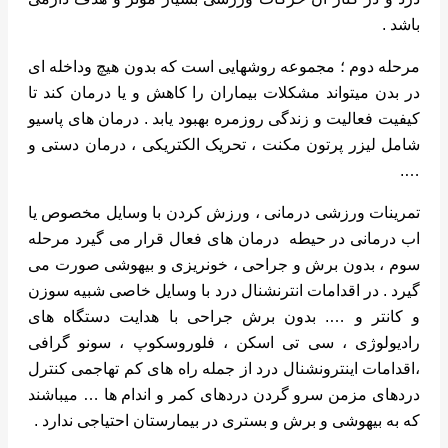
باشد .
مرحله دوم ؛ مجموعه روشهایی است که بدون هیچ وداخله ای
در بدن میتواند مشکلات بیماران را کاهش و یا درمان کند تا
کیفیت فعالیت و زندگی روزمره بهبود یابد . درمان های پاسیو
شامل لیزر پرتون مکنت ، تحریک الکتریکی ، درمان دستی و
….
تمرینات ورزشی درمانی ، ورزش کردن با وسایل مخصوص یا
اب درمانی در حیطه درمان های فعال قرار می گیرد مرحله
سوم ، بدون برش و جراحی ، خونریزی و بیهوشی صورت می
گیرد . در اقدامات انترنشنال درد با وسایل خاصی شبیه سوزن
و کانتر و …. بدون برش جراحی با هدایت دستگاه های
رادیولوژی ، سی تی اسکن ، فلوروسکوپ ، سونو گرافی
،اقدامات اینترونشنال درد از جمله راه های کم تهاجمی کنترل
دردهای مزمن سرو گردن دردهای کمر و اندام ها … میباشند
که به بیهوشی و برش و بستری در بیمارستان احتیاجی ندارد .