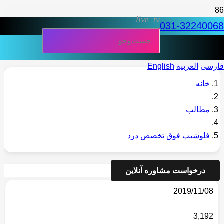
live_tv
031-32240068
فارسی
العربية
English
خانه
مطالب
فلوشیپ فوق تخصص درد
درخواست مشاوره آنلاین
2019/11/08
3,192