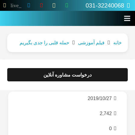
031-32240068
live_tv
خانه
فیلم آموزشی
حمله قلبی را جدی بگیریم
درخواست مشاوره آنلاین
2019/10/27
2,742
0