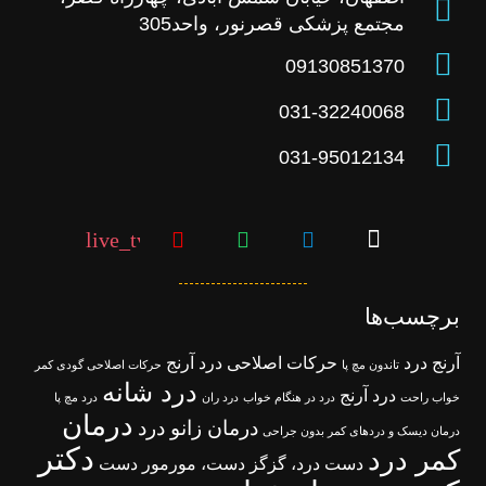
مجتمع پزشکی قصرنور، واحد305
09130851370
031-32240068
031-95012134
live_tv
برچسب‌ها
آرنج درد
حرکات اصلاحی درد آرنج
تاندون مچ پا
حرکات اصلاحی گودی کمر
درد شانه
درد آرنج
خواب راحت
درد در هنگام خواب
درد ران
درد مچ پا
درمان
درمان زانو درد
درمان دیسک و دردهای کمر بدون جراحی
دکتر
کمر درد
دست درد، گزگز دست، مورمور دست