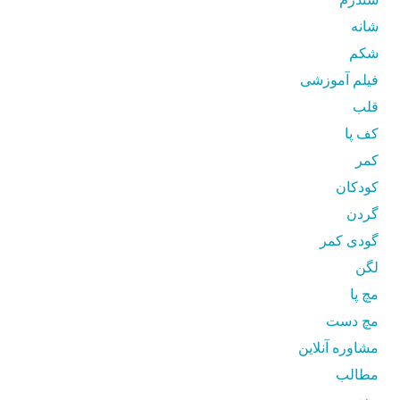
شانه
شکم
فیلم آموزشی
قلب
کف پا
کمر
کودکان
گردن
گودی کمر
لگن
مچ پا
مچ دست
مشاوره آنلاین
مطالب