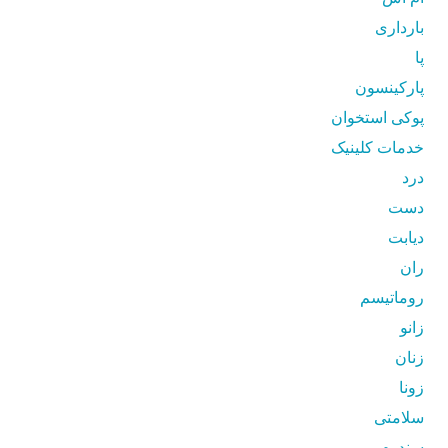
بارداری
پا
پارکینسون
پوکی استخوان
خدمات کلینیک
درد
دست
دیابت
ران
روماتیسم
زانو
زنان
زونا
سلامتی
سندرم