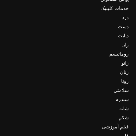
خدمات کلینیک
درد
دست
دیابت
ران
روماتیسم
زانو
زنان
زونا
سلامتی
سندرم
شانه
شکم
فیلم آموزشی
قلب