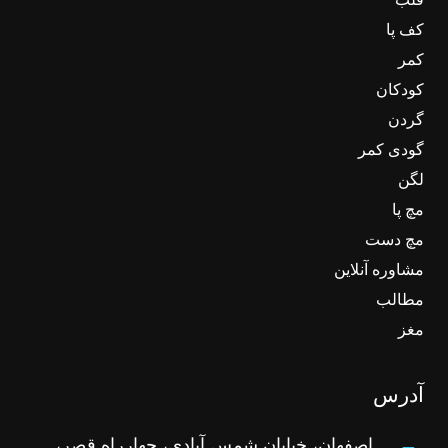
کف پا
کمر
کودکان
گردن
گودی کمر
لگن
مچ پا
مچ دست
مشاوره آنلاین
مطالب
مغز
آدرس
اصفهان، خیابان شمس آبادی، چهارراه قصر،