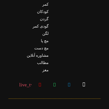
کمر
کودکان
گردن
گودی کمر
لگن
مچ پا
مچ دست
مشاوره آنلاین
مطالب
مغز
live_tv