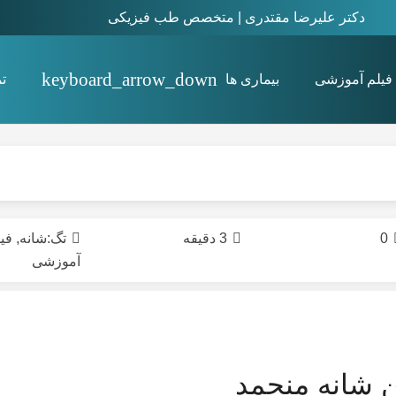
دکتر علیرضا مقتدری | متخصص طب فیزیکی
فیلم آموزشی
بیماری ها
ت
استئیت پوبیس Osteitis pubis
0
3 دقیقه
تگ:
شانه
,
فی
آموزشی
 شانه منجمد