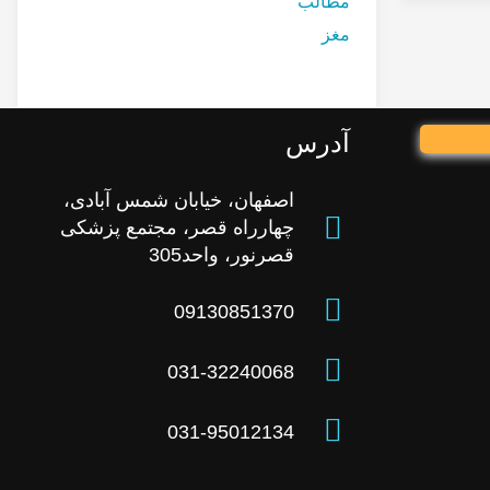
مطالب
مغز
آدرس
اصفهان، خیابان شمس آبادی،
چهارراه قصر، مجتمع پزشکی
قصرنور، واحد305
09130851370
031-32240068
031-95012134