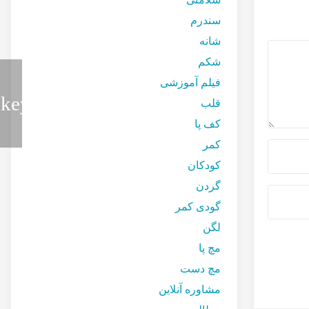
سندرم
شانه
شکم
فیلم آموزشی
قلب
کف پا
کمر
کودکان
گردن
گودی کمر
لگن
مچ پا
مچ دست
مشاوره آنلاین