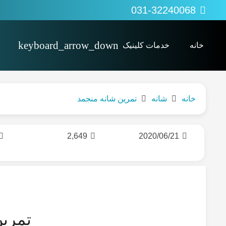
031-32240068
خانه
خدمات کلینیک
پی آر پی PRP
کاردرمانی Occupational therapy
اوزون تراپی (ozonetherapy)
خانه
شانه
تمرین شانه منجمد
2,649
2020/06/21
تمرین