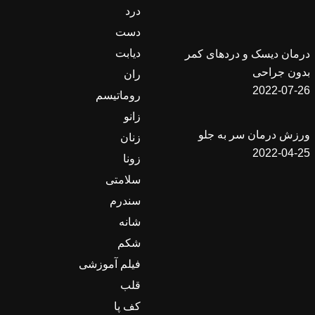
درد
دست
دیابت
درمان دیسک و دردهای کمر
بدون جراحی
ران
2022-07-26
روماتیسم
زانو
ورزش درمان سر به جلو
زنان
2022-04-25
زونا
سلامتی
سندرم
شانه
شکم
فیلم آموزشی
قلب
کف پا