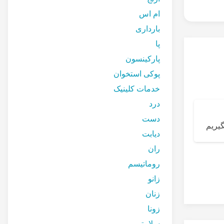
ام اس
بارداری
پا
پارکینسون
پوکی استخوان
خدمات کلینیک
درد
دست
گیریم
دیابت
ران
بیماری های اسکلتی
ارتباط چاقی و درد
روماتیسم
زانو
زنان
زونا
سلامتی