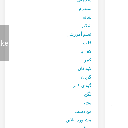
سندرم
شانه
شکم
فیلم آموزشی
قلب
کف پا
کمر
کودکان
گردن
گودی کمر
لگن
مچ پا
مچ دست
مشاوره آنلاین