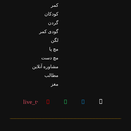
کمر
کودکان
گردن
گودی کمر
لگن
مچ پا
مچ دست
مشاوره آنلاین
مطالب
مغز
live_tv