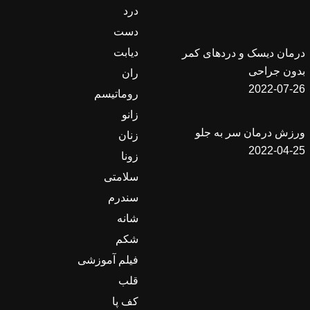
درد
دست
دیابت
درمان دیسک و دردهای کمر
بدون جراحی
ران
2022-07-26
روماتیسم
زانو
ورزش درمان سر به جلو
زنان
2022-04-25
زونا
سلامتی
سندرم
شانه
شکم
فیلم آموزشی
قلب
کف پا