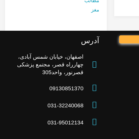
مطالب
مغز
آدرس
اصفهان، خیابان شمس آبادی،
چهارراه قصر، مجتمع پزشکی
قصرنور، واحد305
09130851370
031-32240068
031-95012134