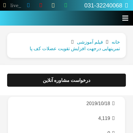
031-32240068
live_tv
خانه
فیلم آموزشی
تمرینهایى درجهت افزایش تقویت عضلات کف پا
درخواست مشاوره آنلاین
2019/10/18
4,119