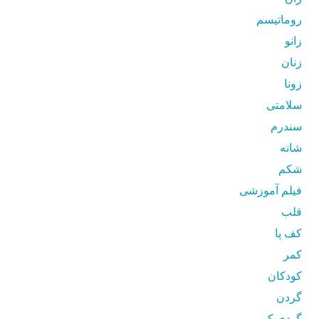
روماتیسم
زانو
زنان
زونا
سلامتی
سندرم
شانه
شکم
فیلم آموزشی
قلب
کف پا
کمر
کودکان
گردن
گودی کمر