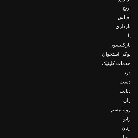
آرنج
ام اس
بارداری
پا
پارکینسون
پوکی استخوان
خدمات کلینیک
درد
دست
دیابت
ران
روماتیسم
زانو
زنان
زونا