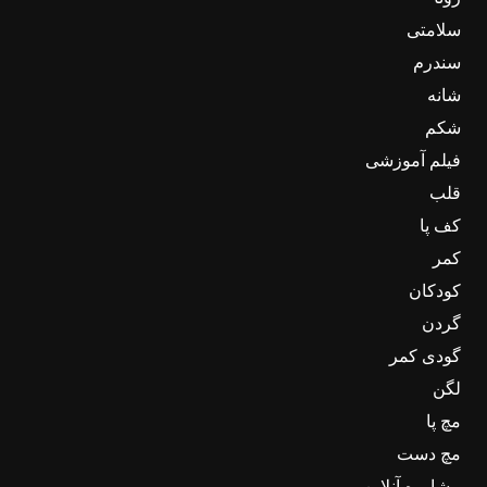
سلامتی
سندرم
شانه
شکم
فیلم آموزشی
قلب
کف پا
کمر
کودکان
گردن
گودی کمر
لگن
مچ پا
مچ دست
مشاوره آنلاین