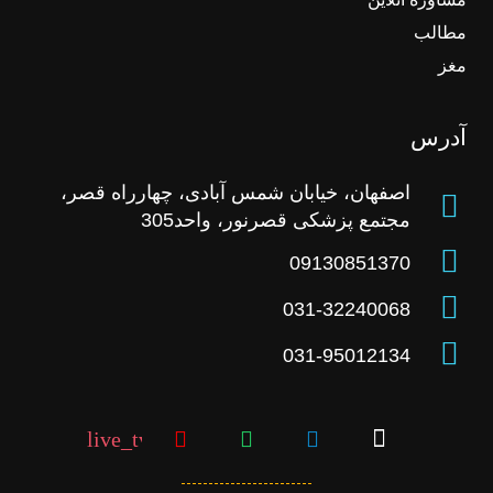
مطالب
مغز
آدرس
اصفهان، خیابان شمس آبادی، چهارراه قصر،
مجتمع پزشکی قصرنور، واحد305
09130851370
031-32240068
031-95012134
live_tv