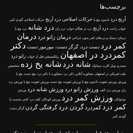
برچسب‌ها
آرنج درد
حرکات اصلاحی درد آرنج
تاندون مچ پا
حرکات اصلاحی گودی کمر
درد شانه
درد آرنج
خواب راحت
درد در هنگام خواب
درد ران
درد مچ پا
درمان
درمان زانو درد
درمان دیسک و دردهای کمر بدون جراحی
دکتر
کمر درد
دست درد، گزگز دست، مورمور دست
کمردرد در اصفهان
زانو درد
ریلکسیشن قبل از خواب
شانه یخ زده
شانه درد
سندرم تونل کارپ
سیاتیک
متخصص
طب فیزیکی در اصفهان
مشاوره آنلاین دکتر درد
مشاوره با دکتر درد
مچ دست
مچ پا
ورزش
ورزش تقویت تاندون مچ پا
ورزش تقویت مچ دست
ورزش تقویت مچ پا
ورزش درد
ورزش زانو درد
ورزش شانه درد
ران
ورزش درد کتف
ورزش
ورزش کمر درد
نوجوانان
ورزش کودکان
کتف درد
کجی شست پا
کمر درد
گردن درد
کمردرد
گرفتگی گردن
گزگز دست
گودی کمر
تمامی حقوق این وب سایت اعم از محتوا و تصاویر نزد دکتر