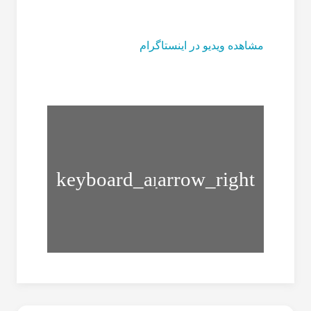
مشاهده ویدیو در اینستاگرام
خستگی
انگشتان
دست
راهکارهای
در
کاهش
هنگام
درد
کار
قاعدگی
زیاد
با
موبایل