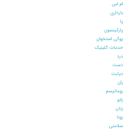
ام اس
بارداری
پا
پارکینسون
پوکی استخوان
خدمات کلینیک
درد
دست
دیابت
ران
روماتیسم
زانو
زنان
زونا
سلامتی