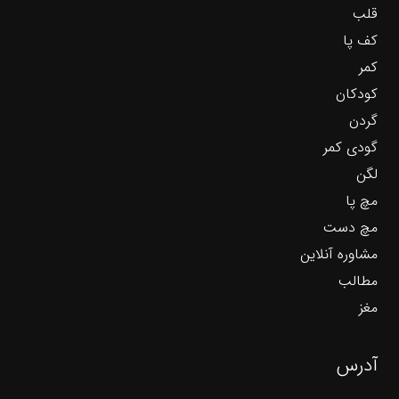
قلب
کف پا
کمر
کودکان
گردن
گودی کمر
لگن
مچ پا
مچ دست
مشاوره آنلاین
مطالب
مغز
آدرس