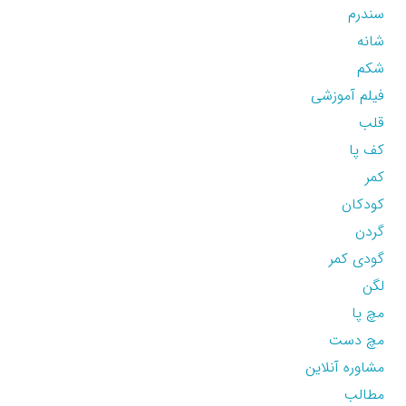
سندرم
شانه
شکم
فیلم آموزشی
قلب
کف پا
کمر
کودکان
گردن
گودی کمر
لگن
مچ پا
مچ دست
مشاوره آنلاین
مطالب