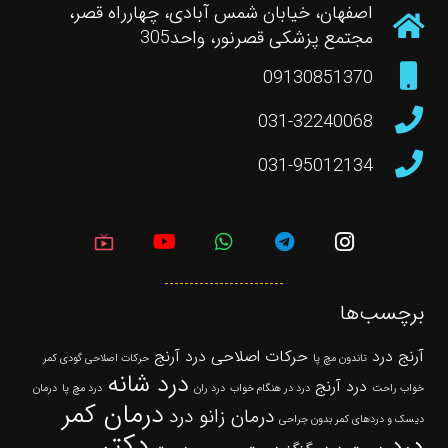
اصفهان، خیابان شمس آبادی، چهارراه قصر،
مجتمع پزشکی قصرنور، واحد305
09130851370
031-32240068
031-95012134
live_tv
برچسب‌ها
آرنج درد
حرکات اصلاحی درد آرنج
تاندون مچ پا
حرکات اصلاحی گودی کمر
درد شانه
درد آرنج
خواب راحت
درد در هنگام خواب
درد ران
درد مچ پا
درمان
درمان کمر
درمان زانو درد
دیسک و دردهای کمر بدون جراحی
دکتر
درد