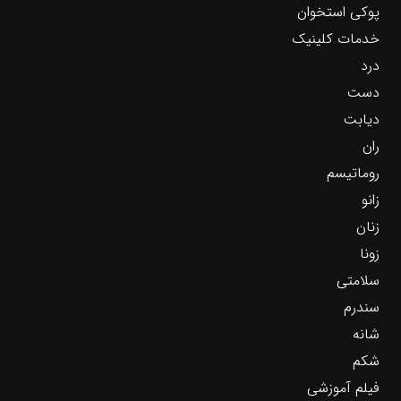
پوکی استخوان
خدمات کلینیک
درد
دست
دیابت
ران
روماتیسم
زانو
زنان
زونا
سلامتی
سندرم
شانه
شکم
فیلم آموزشی