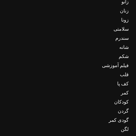
زانو
زنان
زونا
سلامتی
سندرم
شانه
شکم
فیلم آموزشی
قلب
کف پا
کمر
کودکان
گردن
گودی کمر
لگن