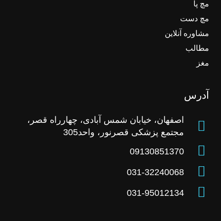
مچ پا
مچ دست
مشاوره آنلاین
مطالب
مغز
آدرس
اصفهان، خیابان شمس آبادی، چهارراه قصر،
مجتمع پزشکی قصرنور، واحد305
09130851370
031-32240068
031-95012134