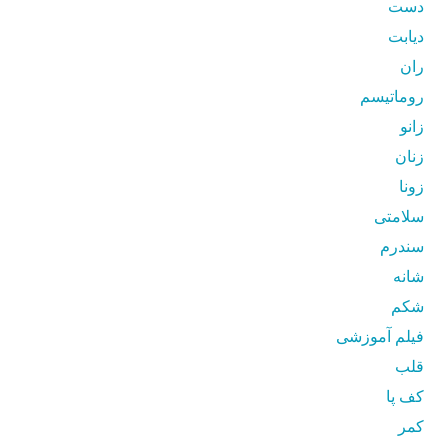
دست
دیابت
ران
روماتیسم
زانو
زنان
زونا
سلامتی
سندرم
شانه
شکم
فیلم آموزشی
قلب
کف پا
کمر