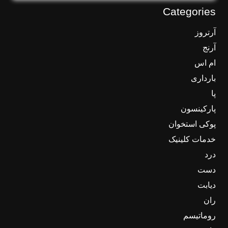
Categories
آرتروز
آرنج
ام اس
بارداری
پا
پارکینسون
پوکی استخوان
خدمات کلینیک
درد
دست
دیابت
ران
روماتیسم