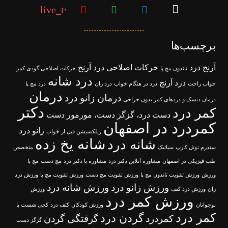
live_tv
برچسب‌ها
آرنج درد
حرکات اصلاحی درد آرنج
تاندون مچ پا
حرکات اصلاحی گودی کمر
درد شانه
درد آرنج
خواب راحت
درد در هنگام خواب
درد ران
درد مچ پا
درمان
درمان زانو درد
درمان دیسک و دردهای کمر بدون جراحی
دکتر
کمر درد
دست درد، گزگز دست، مورمور دست
کمردرد در اصفهان
زانو درد
ریلکسیشن قبل از خواب
شانه یخ زده
شانه درد
سندرم تونل کارپ
سیاتیک
متخصص
طب فیزیکی در اصفهان
مشاوره آنلاین دکتر درد
مشاوره با دکتر درد
مچ دست
مچ پا
ورزش
ورزش تقویت تاندون مچ پا
ورزش تقویت مچ دست
ورزش تقویت مچ پا
ورزش درد
ورزش زانو درد
ورزش شانه درد
ران
ورزش درد کتف
ورزش
ورزش کمر درد
نوجوانان
ورزش کودکان
کتف درد
کجی شست پا
کمر درد
گردن درد
کمردرد
گرفتگی گردن
گزگز دست