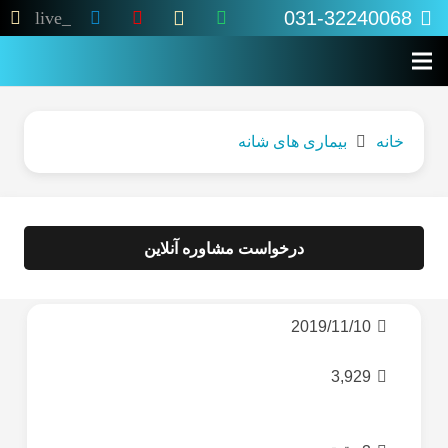
031-32240068
live_tv
خانه
بیماری های شانه
درخواست مشاوره آنلاین
2019/11/10
3,929