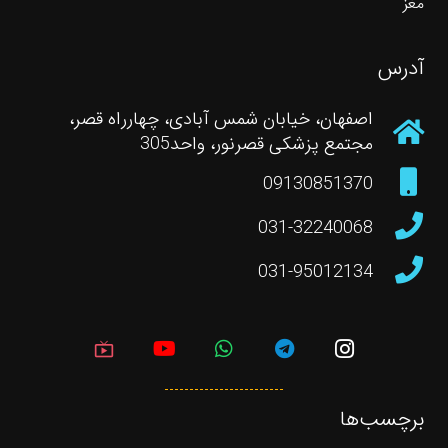
مغز
آدرس
اصفهان، خیابان شمس آبادی، چهارراه قصر،
مجتمع پزشکی قصرنور، واحد305
09130851370
031-32240068
031-95012134
live_tv
برچسب‌ها