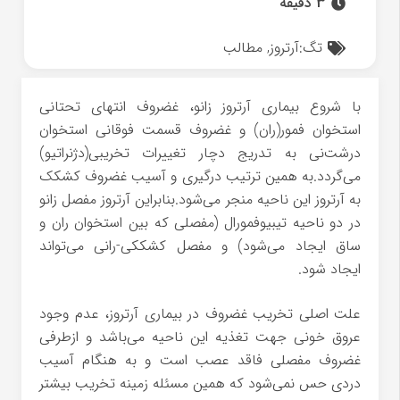
3 دقیقه
تگ:
آرتروز
,
مطالب
با شروع بیماری آرتروز زانو، غضروف انتهای تحتانی
استخوان فمور(ران) و غضروف قسمت فوقانی استخوان
درشت‌نی به تدریج دچار تغییرات تخریبی(دژنراتیو)
می‌گردد.به همین ترتیب درگیری و آسیب غضروف کشکک
به آرتروز این ناحیه منجر می‌شود.بنابراین آرتروز مفصل زانو
در دو ناحیه تیبیوفمورال (مفصلی که بین استخوان ران و
ساق ایجاد می‌شود) و مفصل کشککی-رانی می‌تواند
ایجاد شود.
علت اصلی تخریب غضروف در بیماری آرتروز، عدم وجود
عروق خونی جهت تغذیه این ناحیه می‌باشد و ازطرفی
غضروف مفصلی فاقد عصب است و به هنگام آسیب
دردی حس نمی‌شود که همین مسئله زمینه تخریب بیشتر