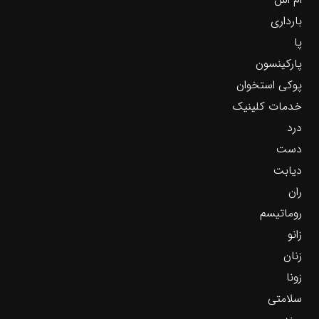
بارداری
پا
پارکینسون
پوکی استخوان
خدمات کلینیک
درد
دست
دیابت
ران
روماتیسم
زانو
زنان
زونا
سلامتی