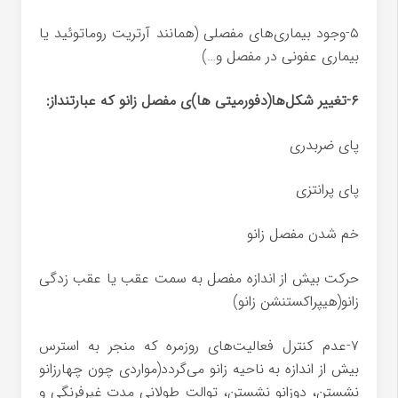
۵-وجود بیماری‌های مفصلی (همانند آرتریت روماتوئید یا
بیماری عفونی در مفصل و…)
۶-تغییر شکل‌ها(دفورمیتی ها)ی مفصل زانو که عبارتنداز:
پای ضربدری
پای پرانتزی
خم شدن مفصل زانو
حرکت بیش از اندازه مفصل به سمت عقب یا عقب زدگی
زانو(هیپراکستنشن زانو)
۷-عدم کنترل فعالیت‌های روزمره که منجر به استرس
بیش از اندازه به ناحیه زانو می‌گردد(مواردی چون چهارزانو
نشستن، دوزانو نشستن، توالت طولانی مدت غیرفرنگی و