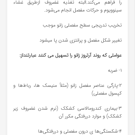
را فراهم می‌کند.البته تغذیه غضروف ازطریق غشاء
سینوویوم و حرکات مفصل انجام می‌شود.
تخریب تدریجی سطح مفصلی زانو موجب
تغییر شکل مفصل و پرانتزی شدن پا میشود
عواملی که روند آرتروز زانو را تسهیل می کنند عبارتنداز:
۱- ضربه
۲-پارگی عناصر مفصل زانو (مثلاً منیسک ها، رباط‌ها و
کپسول مفصلی)
۳-بیماری کندرومالاسی کشکک (نرم شدن غضروف زیر
کشکک) و موارد دررفتگی مکرر آن
۴-شکستگی‌ها ی درون مفصلی و دررفتگی‌ها