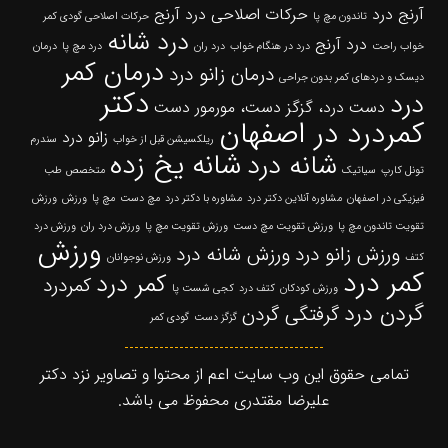
آرنج درد
حرکات اصلاحی درد آرنج
تاندون مچ پا
حرکات اصلاحی گودی کمر
درد شانه
درد آرنج
خواب راحت
درد در هنگام خواب
درد ران
درد مچ پا
درمان
درمان کمر
درمان زانو درد
دیسک و دردهای کمر بدون جراحی
دکتر
درد
دست درد، گزگز دست، مورمور دست
کمردرد در اصفهان
زانو درد
ریلکسیشن قبل از خواب
سندرم
شانه یخ زده
شانه درد
تونل کارپ
سیاتیک
متخصص طب
فیزیکی در اصفهان
مشاوره آنلاین دکتر درد
مشاوره با دکتر درد
مچ دست
مچ پا
ورزش
ورزش
تقویت تاندون مچ پا
ورزش تقویت مچ دست
ورزش تقویت مچ پا
ورزش درد ران
ورزش درد
ورزش
ورزش زانو درد
ورزش شانه درد
کتف
ورزش نوجوانان
کمر درد
کمر درد
کمردرد
ورزش کودکان
کتف درد
کجی شست پا
گردن درد
گرفتگی گردن
گزگز دست
گودی کمر
تمامی حقوق این وب سایت اعم از محتوا و تصاویر نزد دکتر
علیرضا مقتدری محفوظ می باشد.