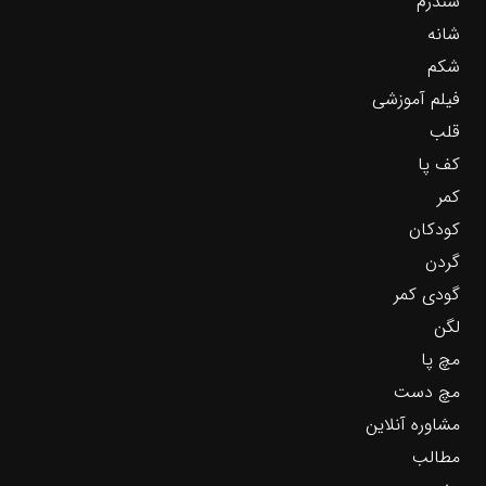
سندرم
شانه
شکم
فیلم آموزشی
قلب
کف پا
کمر
کودکان
گردن
گودی کمر
لگن
مچ پا
مچ دست
مشاوره آنلاین
مطالب