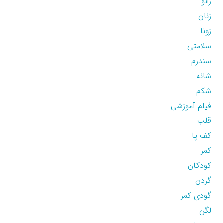
زانو
زنان
زونا
سلامتی
سندرم
شانه
شکم
فیلم آموزشی
قلب
کف پا
کمر
کودکان
گردن
گودی کمر
لگن