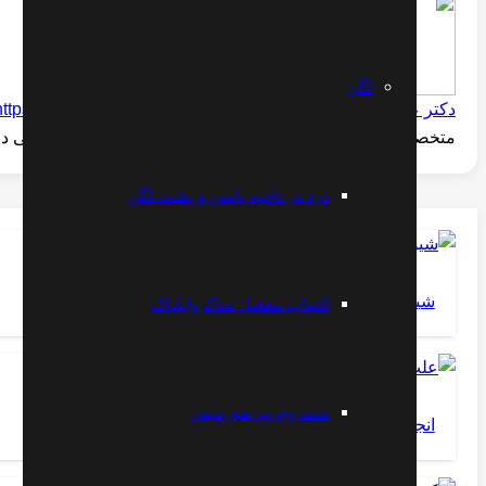
لگن
دکتر علیرضا مقتدری
https://www.instagram.com/dr.moghtaderi
متخصص طب فیزیکی و الکترودیاگنوز -- فلوشیپ فوق تخصصی درد
درد در ناحیه باسن و پشت لگن
شیوه های خوابیدن
التهاب مفصل ساکروایلیاک
سندروم پیریفورمیس
انجام عمل جراحی بسته دیسک کمر