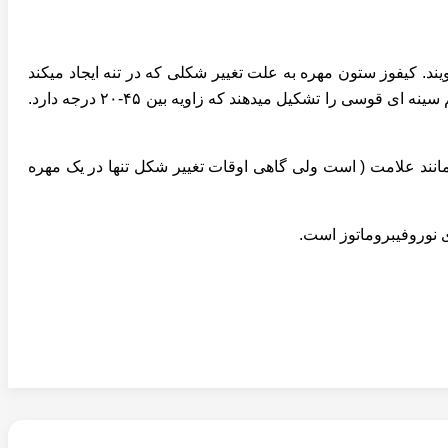
ن فقرات در قسمت سینه ای تا حدودی طبیعی است. وقتی این خم بودن از حدی بیشتر باشد به آن کیفوز Kyphosis میگویند. کیفوز ستون مهره به علت تغییر شکلی که در تنه ایجاد میکند
برای بیماران بسیار ناخوشایند است. پزشک ارتوپد برای تشخیص این بیماری از رادیوگرافی ساده استفاده میکند. مهره های اول تا دوازدهم سینه ای قوسی را تشکیل میدهند که زاویه بین ۴۵-۲۰ درجه دارد.
انند علامت ( است ولی گاهی اوقات تغییر شکل تنها در یک مهره