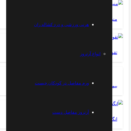
منیسک زانو
هرنی ورزشی و درد کشاله ران
تقویت عضلات کمر
انواع آرتروز
ورم مفاصل در کودکان چیست
بیماری سیاتیک
آرتروز مفاصل دست
انگشت ماشه ای