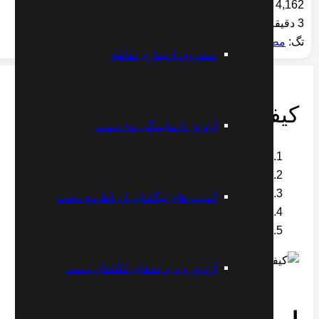
4,162
3 دقیقه
تگ:
مطالب
سندروم یا بیماری تقاطع
کیفوز ستون مهره
آرتروز یا ساییدگی مچ دست
خانه
مطالب
آسیب های لیگامان یا رباط مچ دست
کیفوز ستون مهره
آرتروز و درد بندهای انگشتان دست