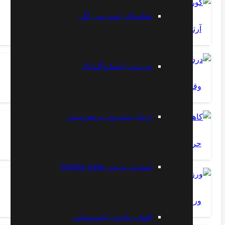
شکستگی استرسی لگن
آرتروز گردن
بورسیت ایسکیوگلوتئال
وقتی درد داریم چگونه بخوابیم ؟
درمان سندروم پیریفورمیس
حرکت کششی برای کاهش کمر درد-تمرین شماره ۱
استئیت پوبیس Osteitis pubis
ورزش پیچ خوردگی مچ پا
التهاب تاندون ایلیوپسواس