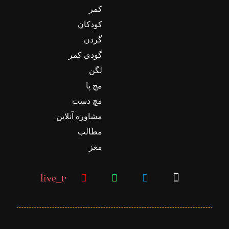
کمر
کودکان
گردن
گودی کمر
لگن
مچ پا
مچ دست
مشاوره آنلاین
مطالب
مغز
live_tv