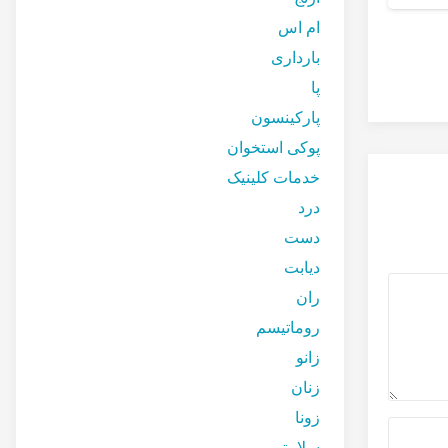
درمان آرتروز کمر 
ام اس
رادیوفرکوئنس
خداحافظی با زانو درد –
بارداری
تمرین شماره ۱
پا
پارکینسون
پوکی استخوان
خدمات کلینیک
درد
دست
دیابت
ران
روماتیسم
زانو
زنان
زونا
سلامتی