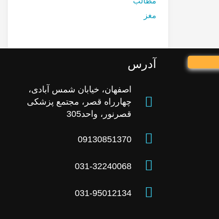
مطالب
مغز
آدرس
اصفهان، خیابان شمس آبادی،
چهارراه قصر، مجتمع پزشکی
قصرنور، واحد305
09130851370
031-32240068
031-95012134