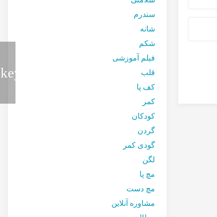
سندرم
شانه
شکم
فیلم آموزشی
قلب
کف پا
کمر
کودکان
گردن
گودی کمر
لگن
مچ پا
مچ دست
مشاوره آنلاین