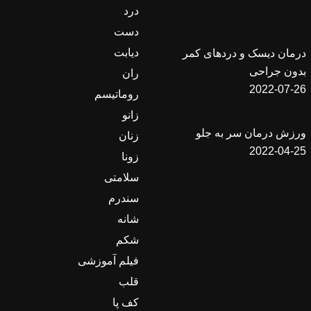
درد
دست
دیابت
درمان دیسک و دردهای کمر
بدون جراحی
ران
2022-07-26
روماتیسم
زانو
ورزش درمان سر به جلو
زنان
2022-04-25
زونا
سلامتی
سندرم
شانه
شکم
فیلم آموزشی
قلب
کف پا