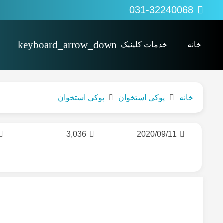
031-32240068
خانه
خدمات کلینیک
پی آر پی PRP
کاردرمانی Occupational therapy
اوزون تراپی (ozonetherapy)
خانه
پوکی استخوان
پوکی استخوان
3,036
2020/09/11