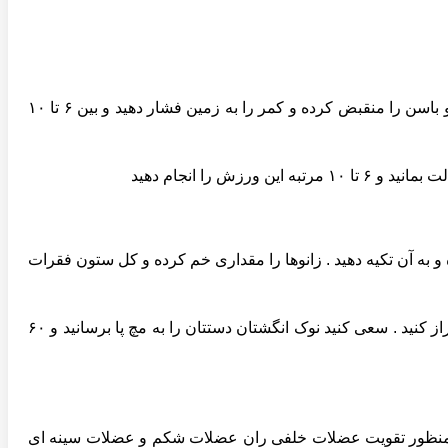
برای رفع گودی کمر روی زمین به پشت بخوابید . زانوها به حالت نیمه خم و کف پاها بر روی زمین قراز گرفته باشد. اول عضلات شکم و باسن را منقبض کرده و کمر را به زمین فشار دهید و بین ۶ تا ۱۰
ر زانوها قرار دارد تکرار کنید. به فاصله ۲۰ سانتی متر از یک دیوار ایستاده و به آن تکیه دهید . زانوها را مقداری خم کرده و کل ستون فقرات
در صورتی که عضلات پشت ران نیز کوتاه باشند این ورزش ها موثر است . در صورتیکه کمردرد حاد نداشته باشید نشسته و پاهایتان را دراز کنید . سعی کنید نوک انگشتان دستتان را به مچ پا برسانید و ۶۰
ه منظور تقویت عضلات خلفی ران عضلات شکم و عضلات سینه ای