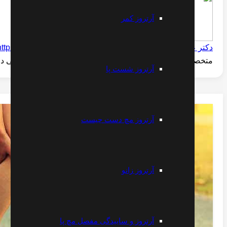
آرتروز کمر
دکتر علیرضا مقتدری
https://www.instagram.com/dr.moghtaderi
متخصص طب فیزیکی و الکترودیاگنوز -- فلوشیپ فوق تخصصی درد
آرتروز شست پا
آرتروز مچ دست چیست
آرتروز زانو
آرتروز و ساییدگی مفصل مچ پا