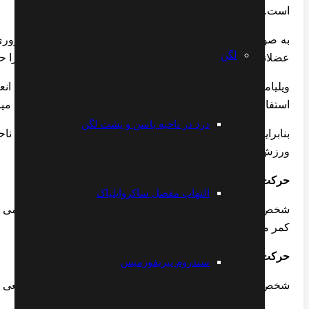
است.
به صورت کلی دو گروه از عضلات برای حفظ گودی کمر ضروری ه
لگن
عضلانی برقرار باشد گودی کمر (لوردوز) وضعیت طبیعی خود را ح
ویلیامز معتقد است که در اثرضعف عضلات سرینی و یا عدم ان
استفاده نمی کند و همین امر باعث مختل شدن حرکات مفاصل میان
درد در ناحیه باسن و پشت لگن
بنابراین ویلیامز برای کاهش و رفع گودی کمر و تقویت عضلات نا
ورزش ها و یا حرکات ویلیامز گفته می شود.
حرکت اول
التهاب مفصل ساکروایلیاک
شخص در صورتی که دراز کشیده و زانوهایش خم است سعی می کند
کمر می باشد
حرکت دوم
سندروم پیریفورمیس
شخص در صورتی که خوابیده و زانوهایش مقداری خم است سعی می