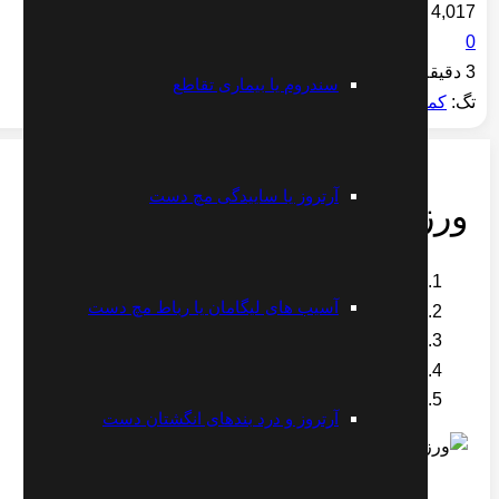
4,017
0
3 دقیقه
سندروم یا بیماری تقاطع
تگ:
کمر
,
مطالب
آرتروز یا ساییدگی مچ دست
ورزش ها گودی کمر
خانه
آسیب های لیگامان یا رباط مچ دست
کمر
ورزش ها گودی کمر
آرتروز و درد بندهای انگشتان دست