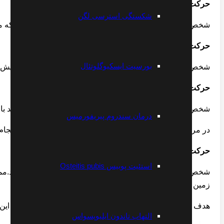
حرکت سوم
شکستگی استرسی لگن
شخص در حالت خوابیده سعی می کند زانوهای خود را تا جایی که 
حرکت چهارم
بورسیت ایسکیوگلوتئال
شخص در حالی که نشسته است سعی می کند به آرامی دستهایش را 
حرکت پنجم
شخص در حالتی که در شروع دو میدانی قرار دارد سعی می کند با
درمان سندروم پیریفورمیس
در مرحله بعد و عوض کردن پا همین ورزش را برای پای دیگر انجام
حرکت ششم
استئیت پوبیس Osteitis pubis
شخص در حالی که در منار دیوار ایستاده سعی میکند که بنشیند.مم
زمین ، روی صندلی بنشیند .
هدف از انجام این نرمش تقویت عضلات چهار سر ران است در ای
التهاب تاندون ایلیوپسواس