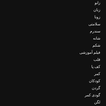
زانو
زنان
زونا
سلامتی
سندرم
شانه
شکم
فیلم آموزشی
قلب
کف پا
کمر
کودکان
گردن
گودی کمر
لگن