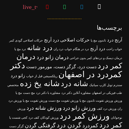
live_tv
برچسب‌ها
آرنج درد
حرکات اصلاحی درد آرنج
تاندون مچ پا
حرکات اصلاحی گودی کمر
درد شانه
درد آرنج
خواب راحت
درد در هنگام خواب
درد ران
درد مچ پا
درمان
درمان زانو درد
درمان دیسک و دردهای کمر بدون جراحی
دکتر
کمر درد
دست درد، گزگز دست، مورمور دست
کمردرد در اصفهان
زانو درد
ریلکسیشن قبل از خواب
شانه یخ زده
شانه درد
سندرم تونل کارپ
سیاتیک
متخصص
طب فیزیکی در اصفهان
مشاوره آنلاین دکتر درد
مشاوره با دکتر درد
مچ دست
مچ پا
ورزش
ورزش تقویت تاندون مچ پا
ورزش تقویت مچ دست
ورزش تقویت مچ پا
ورزش درد
ورزش زانو درد
ورزش شانه درد
ران
ورزش درد کتف
ورزش
ورزش کمر درد
نوجوانان
ورزش کودکان
کتف درد
کجی شست پا
کمر درد
گردن درد
کمردرد
گرفتگی گردن
گزگز دست