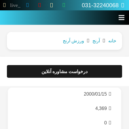
031-32240068
live_tv
خانه
آرنج
ورزش آرنج
درخواست مشاوره آنلاین
2000/01/15
4,369
0