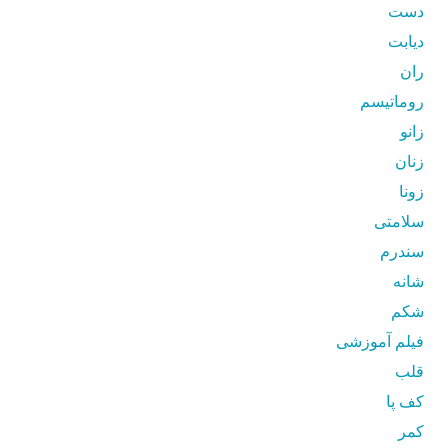
دست
دیابت
ران
روماتیسم
زانو
زنان
زونا
سلامتی
سندرم
شانه
شکم
فیلم آموزشی
قلب
کف پا
کمر