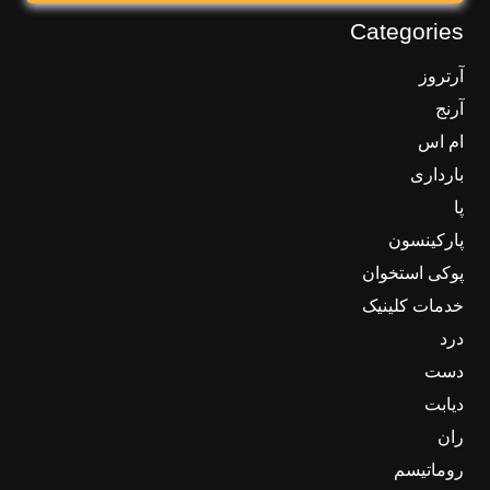
Categories
آرتروز
آرنج
ام اس
بارداری
پا
پارکینسون
پوکی استخوان
خدمات کلینیک
درد
دست
دیابت
ران
روماتیسم