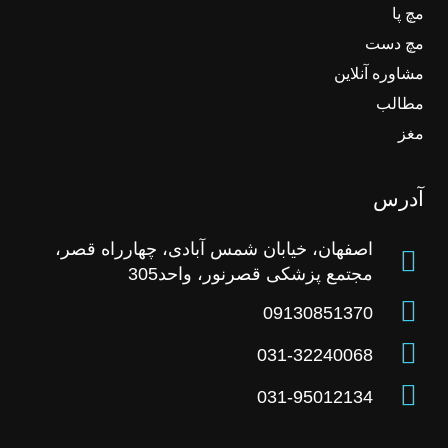
مچ پا
مچ دست
مشاوره آنلاین
مطالب
مغز
آدرس
اصفهان، خیابان شمس آبادی، چهارراه قصر،
مجتمع پزشکی قصرنور، واحد305
09130851370
031-32240068
031-95012134