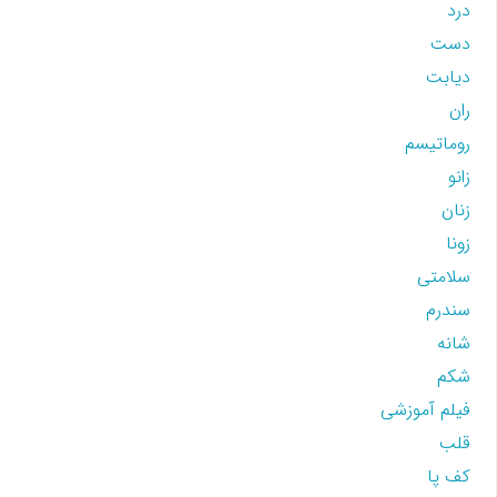
درد
دست
دیابت
ران
روماتیسم
زانو
زنان
زونا
سلامتی
سندرم
شانه
شکم
فیلم آموزشی
قلب
کف پا