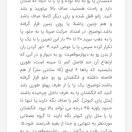
انگشتان پا رو به بالا بوده و پا را تا آنجا که امکان
دارد و راحت هستید، صاف بالا بیاورید و بلند
کنید. زانو قفل شده و پای دیگر کاملا صاف باشد
و هم چنین پاشنۀ پا روی زمین قرار گرفته
باشد.توضیح: در امتداد حرکت ضربۀ پا به جلو، پا
را به عقب ببرید.۲۰ تا ۳۰ بار این تمرین را با یک پا
تکرار کرده سپس پا را عوض کنید.۴- دور کردن ران
از بدن رو به دیوارموقعیت: رو به دیوار و در آبی که
ارتفاع آن حد فاصل کمر تا سینه است، طوری
بایستید که پاها ۶ اینچ (۱۵ سانتی متر) از هم
فاصله داشته و انگشتان رو بو جلو قرار گرفته
باشند.توضیح: یک پا را از طرف پهلو طوری بلند
کنید که انگشتان پا به طرف داخل چرخیده باشند
(مثل پای کبوتر). کمر را صاف نگه دارید.پا تنها تا
حدود زاویه ۴۵ درجه می تواند بالا برود. انگشتان
پا را مثل پای کبوتر نگه دارید تا گروه عضلانی
موردنظر به تنهایی و جدا از بقیه قدرتمند شود.۵-
حرکت رفت و برگشتی روی پاشنهموقعیت: رو به