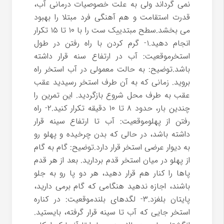
نمی گرداند ولی به علت خصوصیات درمانی آب،
قدرت استقامت و هم آهنگی فرد مبتلا را بهبود
می بخشد.سطح مبتدییک ست را با ۱۰ تا ۱۵ تکرار
انجام دهید.۱- گرم کردن با راه رفتن در طول
استخرموقعیت: آب در ارتفاع سنه قرار داشته
باشد.توضیح: به حالت معمولی در آب استخر راه
بروید. زمانی که به آن طرف استخر رسیدید عقب
عقب به طرف محل شروع بازگردید. این تمرین را
چندین بار، حدود ۸ تا ۱۰ دقیقه تکرار کنید.۲- راه
رفتن از پهلوموقعیت: آب تا ارتفاع سینه قرار
داشته باشد، در حالی که بدن چرخیده و پهلو رو
به دیوار عرضی استخر قرار دارد.توضیح: گام به گام
از پهلو در میان استخر قدم بردارید. بعد از هر قدم
پاها را کنار هم قرار دهید، هر دو پا رو به جلو
باشند، اجازه ندهید هنگامی که گام برمی دارید،
پایتان بلغزد.۳- لگدهای بلندموقعیت: در کناره
استخر جایی که آب تا سینه قرار گرفته، بایستید.