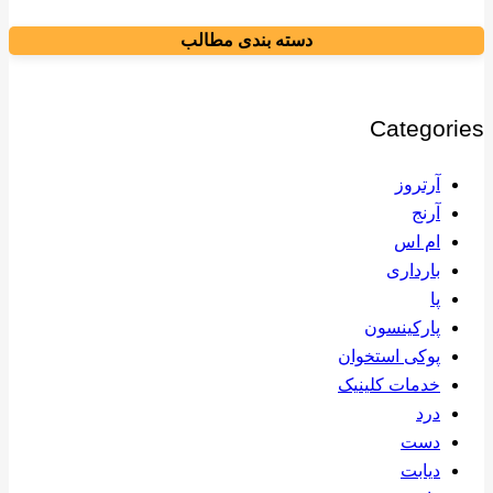
دسته بندی مطالب
Categories
آرتروز
آرنج
ام اس
بارداری
پا
پارکینسون
پوکی استخوان
خدمات کلینیک
درد
دست
دیابت