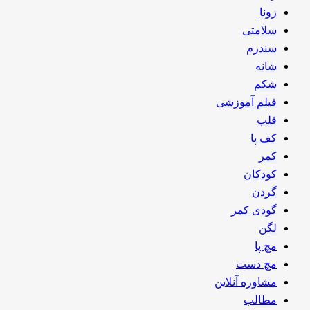
زونا
سلامتی
سندرم
شانه
شکم
فیلم آموزشی
قلب
کف پا
کمر
کودکان
گردن
گودی کمر
لگن
مچ پا
مچ دست
مشاوره آنلاین
مطالب