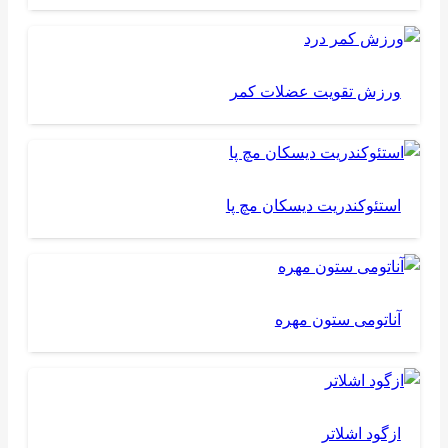
ورزش تقویت عضلات کمر
استئوکندریت دیسکان مچ پا
آناتومی ستون مهره
ازگود اشلاتر