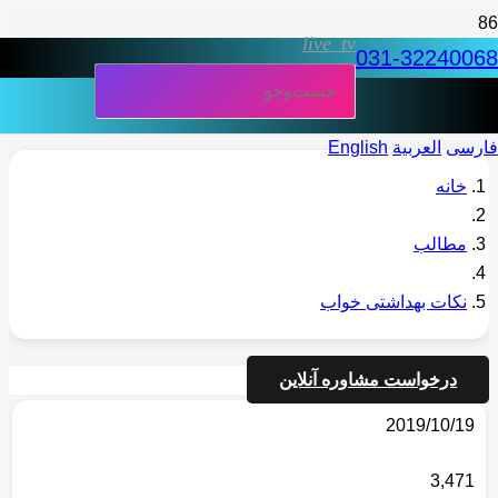
live_tv
031-32240068
فارسی
العربية
English
خانه
مطالب
نکات بهداشتی خواب
درخواست مشاوره آنلاین
2019/10/19
3,471