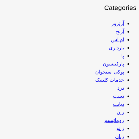
Categories
آرتروز
آرنج
ام اس
بارداری
پا
پارکینسون
پوکی استخوان
خدمات کلینیک
درد
دست
دیابت
ران
روماتیسم
زانو
زنان