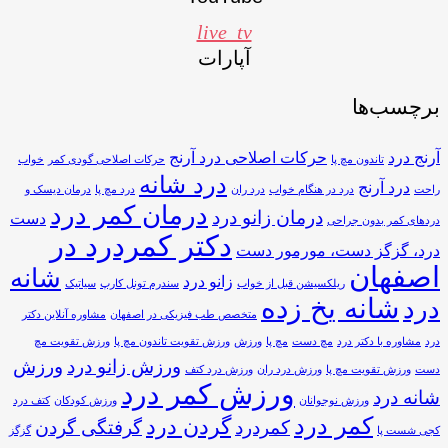
live_tv
آپارات
برچسب‌ها
آرنج درد
حرکات اصلاحی درد آرنج
تاندون مچ پا
حرکات اصلاحی گودی کمر
خواب
درد شانه
درد آرنج
راحت
درد در هنگام خواب
درد ران
درد مچ پا
درمان دیسک و
درمان کمر درد
درمان زانو درد
دست
دردهای کمر بدون جراحی
دکتر کمردرد در
درد، گزگز دست، مورمور دست
اصفهان
شانه
زانو درد
ریلکسیشن قبل از خواب
سندرم تونل کارپ
سیاتیک
شانه یخ زده
درد
متخصص طب فیزیکی در اصفهان
مشاوره آنلاین دکتر
درد
مشاوره با دکتر درد
مچ دست
مچ پا
ورزش
ورزش تقویت تاندون مچ پا
ورزش تقویت مچ
ورزش زانو درد
ورزش
دست
ورزش تقویت مچ پا
ورزش درد ران
ورزش درد کتف
ورزش کمر درد
شانه درد
ورزش نوجوانان
ورزش کودکان
کتف درد
کمر درد
گردن درد
کمردرد
گرفتگی گردن
کجی شست پا
گزگز