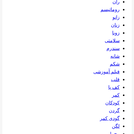
ران
روماتیسم
زانو
زنان
زونا
سلامتی
سندرم
شانه
شکم
فیلم آموزشی
قلب
کف پا
کمر
کودکان
گردن
گودی کمر
لگن
مچ پا