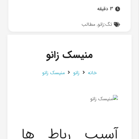
3 دقیقه
تگ:
زانو
,
مطالب
منیسک زانو
خانه
زانو
منیسک زانو
آسیب رباط ها