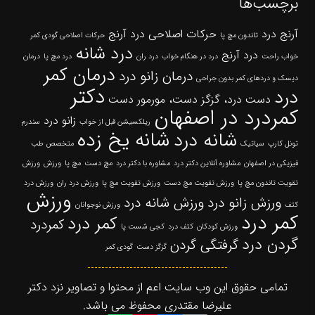
برچسب‌ها
آرنج درد
حرکات اصلاحی درد آرنج
تاندون مچ پا
حرکات اصلاحی گودی کمر
درد شانه
درد آرنج
خواب راحت
درد در هنگام خواب
درد ران
درد مچ پا
درمان
درمان کمر
درمان زانو درد
دیسک و دردهای کمر بدون جراحی
دکتر
درد
دست درد، گزگز دست، مورمور دست
کمردرد در اصفهان
زانو درد
ریلکسیشن قبل از خواب
سندرم
شانه یخ زده
شانه درد
تونل کارپ
سیاتیک
متخصص طب
فیزیکی در اصفهان
مشاوره آنلاین دکتر درد
مشاوره با دکتر درد
مچ دست
مچ پا
ورزش
ورزش
تقویت تاندون مچ پا
ورزش تقویت مچ دست
ورزش تقویت مچ پا
ورزش درد ران
ورزش درد
ورزش
ورزش زانو درد
ورزش شانه درد
کتف
ورزش نوجوانان
کمر درد
کمر درد
کمردرد
ورزش کودکان
کتف درد
کجی شست پا
گردن درد
گرفتگی گردن
گزگز دست
گودی کمر
تمامی حقوق این وب سایت اعم از محتوا و تصاویر نزد دکتر
علیرضا مقتدری محفوظ می باشد.