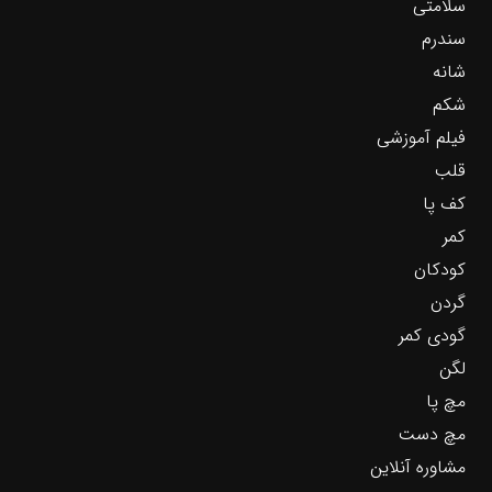
سلامتی
سندرم
شانه
شکم
فیلم آموزشی
قلب
کف پا
کمر
کودکان
گردن
گودی کمر
لگن
مچ پا
مچ دست
مشاوره آنلاین