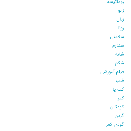
روماتیسم
زانو
زنان
زونا
سلامتی
سندرم
شانه
شکم
فیلم آموزشی
قلب
کف پا
کمر
کودکان
گردن
گودی کمر