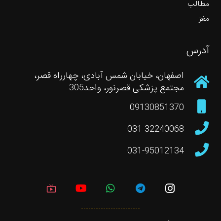
مطالب
مغز
آدرس
اصفهان، خیابان شمس آبادی، چهارراه قصر،
مجتمع پزشکی قصرنور، واحد305
09130851370
031-32240068
031-95012134
live_tv