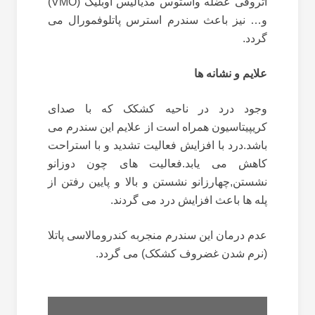
آتروفی عضله واستوس مدیالیس اوبلیک (
VMO
)
و… نیز باعث سندرم استرس پاتلوفمورال می
گردد.
علایم و نشانه ها
وجود درد در ناحیه کشکک که با صدای
کریپیتاسیون همراه است از علایم این سندرم می
باشد.درد با افزایش فعالیت تشدید و با استراحت
کاهش می یابد.فعالیت های چون دوزانو
نشستن,چهارزانو نشستن و بالا و پایین رفتن از
پله ها باعث افزایش درد می گردند.
عدم درمان این سندرم منجربه کندرومالاسی پاتلا
(نرم شدن غضروف کشکک) می گردد.