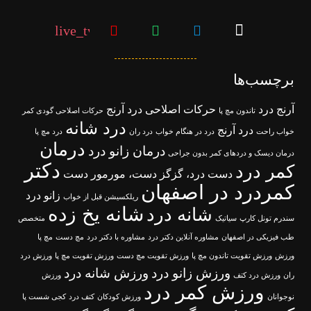
live_tv
برچسب‌ها
آرنج درد
حرکات اصلاحی درد آرنج
تاندون مچ پا
حرکات اصلاحی گودی کمر
درد شانه
درد آرنج
خواب راحت
درد در هنگام خواب
درد ران
درد مچ پا
درمان
درمان زانو درد
درمان دیسک و دردهای کمر بدون جراحی
دکتر
کمر درد
دست درد، گزگز دست، مورمور دست
کمردرد در اصفهان
زانو درد
ریلکسیشن قبل از خواب
شانه یخ زده
شانه درد
سندرم تونل کارپ
سیاتیک
متخصص
طب فیزیکی در اصفهان
مشاوره آنلاین دکتر درد
مشاوره با دکتر درد
مچ دست
مچ پا
ورزش
ورزش تقویت تاندون مچ پا
ورزش تقویت مچ دست
ورزش تقویت مچ پا
ورزش درد
ورزش زانو درد
ورزش شانه درد
ران
ورزش درد کتف
ورزش
ورزش کمر درد
نوجوانان
ورزش کودکان
کتف درد
کجی شست پا