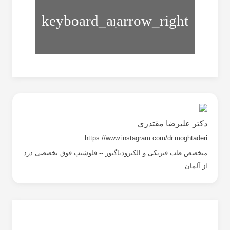
سندرم
پس
سندرم
از
گیرافتادگی
فلج
شانه
اطفال
دکتر علیرضا مقتدری
https://www.instagram.com/dr.moghtaderi
متخصص طب فیزیکی و الکترودیاگنوز -- فلوشیپ فوق تخصصی درد
از آلمان