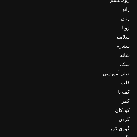
روماتیسم
زانو
زنان
زونا
سلامتی
سندرم
شانه
شکم
فیلم آموزشی
قلب
کف پا
کمر
کودکان
گردن
گودی کمر