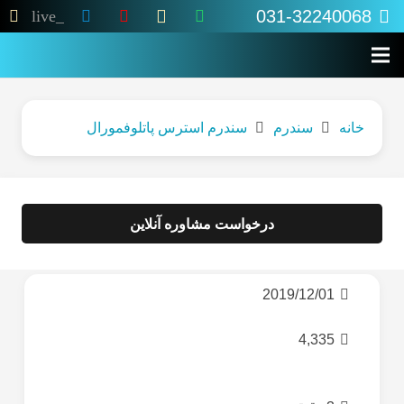
031-32240068
live_tv
خانه
سندرم
سندرم استرس پاتلوفمورال
درخواست مشاوره آنلاین
2019/12/01
4,335