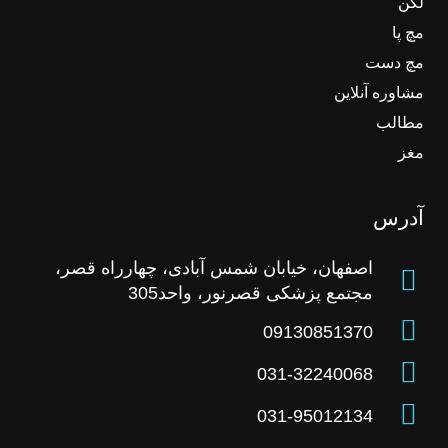
لگن
مچ پا
مچ دست
مشاوره آنلاین
مطالب
مغز
آدرس
اصفهان، خیابان شمس آبادی، چهارراه قصر،
مجتمع پزشکی قصرنور، واحد305
09130851370
031-32240068
031-95012134