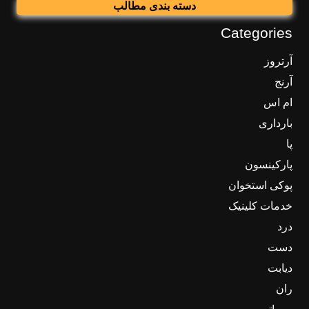
دسته بندی مطالب
Categories
آرتروز
آرنج
ام اس
بارداری
پا
پارکینسون
پوکی استخوان
خدمات کلینیک
درد
دست
دیابت
ران