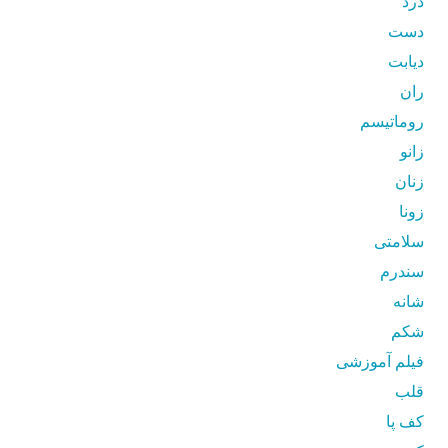
درد
دست
دیابت
ران
روماتیسم
زانو
زنان
زونا
سلامتی
سندرم
شانه
شکم
فیلم آموزشی
قلب
کف پا