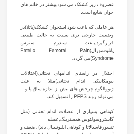
غضروف زیر کشکک می شود,بیشتر در خانم های
جوان شایع است.
هر عاملی که باعث شود استخوان کشکک(پاتلا)در
وضعیت خارجی تری نسبت به حالت طبیعی
قرارگیرد,باعث سندرم استرس
پاتلوفمورال(
Patello Femoral Pain
Syndrome
)می گردد.
اختلال در راستای اندامهای تحتانی(اختلالات
بیومکانیکی اندام تحتانی)مثلا به علت
ژنووالگوم,چرخش های بیش از اندازه ساق پا و…
می تواند روند
PFPS
را تسهیل کند.
کوتاهی بسیاری از عضلات اندام تحتانی (مثل
گاستروسولئوس,همسترینگ,عضله
تنسورفاسیالاتا و کوتاهی ایلیوتیبیال باند) ,ضعف و