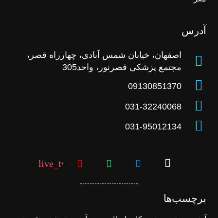
آدرس
اصفهان، خیابان شمس آبادی، چهارراه قصر،
مجتمع پزشکی قصرنور، واحد305
09130851370
031-32240068
031-95012134
live_tv
برچسب‌ها