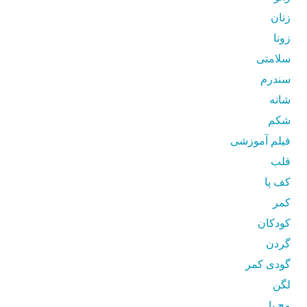
زنان
زونا
سلامتی
سندرم
شانه
شکم
فیلم آموزشی
قلب
کف پا
کمر
کودکان
گردن
گودی کمر
لگن
مچ پا