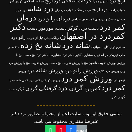
آرنج درد
حرکات اصلاحی درد آرنج
تاندون مچ پا
حرکات اصلاحی گودی کمر
درد شانه
درد آرنج
خواب راحت
درد در هنگام خواب
درد ران
درد مچ پا
درمان
درمان زانو درد
درمان دیسک و دردهای کمر بدون جراحی
دکتر
کمر درد
دست درد، گزگز دست، مورمور دست
کمردرد در اصفهان
زانو درد
ریلکسیشن قبل از خواب
شانه یخ زده
شانه درد
سندرم تونل کارپ
سیاتیک
متخصص
طب فیزیکی در اصفهان
مشاوره آنلاین دکتر درد
مشاوره با دکتر درد
مچ دست
مچ پا
ورزش
ورزش تقویت تاندون مچ پا
ورزش تقویت مچ دست
ورزش تقویت مچ پا
ورزش درد
ورزش زانو درد
ورزش شانه درد
ران
ورزش درد کتف
ورزش
ورزش کمر درد
نوجوانان
ورزش کودکان
کتف درد
کجی شست پا
کمر درد
گردن درد
کمردرد
گرفتگی گردن
گزگز دست
گودی کمر
تمامی حقوق این وب سایت اعم از محتوا و تصاویر نزد دکتر
علیرضا مقتدری محفوظ می باشد.