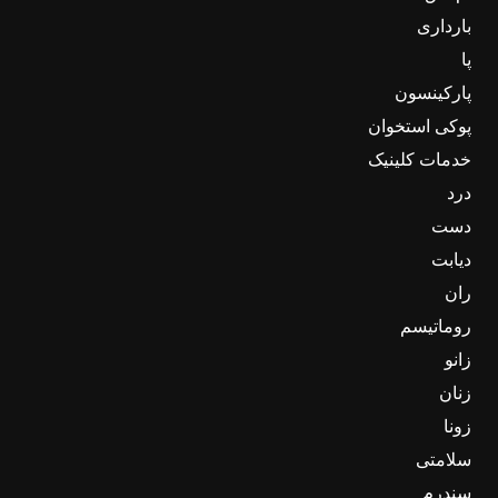
بارداری
پا
پارکینسون
پوکی استخوان
خدمات کلینیک
درد
دست
دیابت
ران
روماتیسم
زانو
زنان
زونا
سلامتی
سندرم