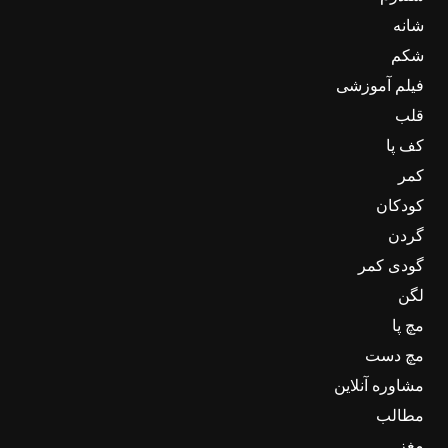
شانه
شکم
فیلم آموزشی
قلب
کف پا
کمر
کودکان
گردن
گودی کمر
لگن
مچ پا
مچ دست
مشاوره آنلاین
مطالب
مغز