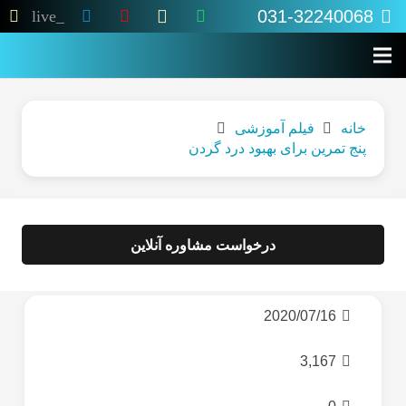
031-32240068
live_tv
خانه
فیلم آموزشی
پنج تمرین برای بهبود درد گردن
درخواست مشاوره آنلاین
2020/07/16
3,167