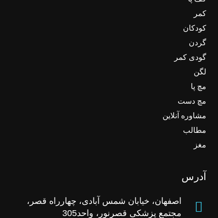
کمر
کودکان
گردن
گودی کمر
لگن
مچ پا
مچ دست
مشاوره آنلاین
مطالب
مغز
آدرس
اصفهان، خیابان شمس آبادی، چهارراه قصر،
مجتمع پزشکی قصرنور، واحد305