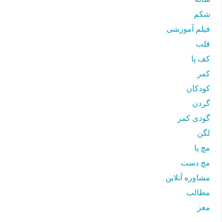
شکم
فیلم آموزشی
قلب
کف پا
کمر
کودکان
گردن
گودی کمر
لگن
مچ پا
مچ دست
مشاوره آنلاین
مطالب
مغز