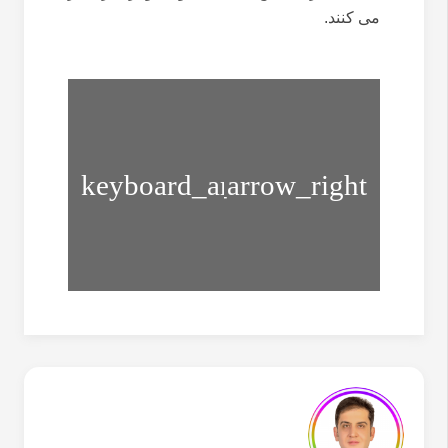
می کنند.
حرکت
کششی
برای
کاهش
مشکلات
کمر
حرکتی
درد-
زانو
تمرین
شماره
۱