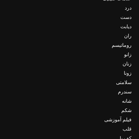
درد
دست
دیابت
ران
روماتیسم
زانو
زنان
زونا
سلامتی
سندرم
شانه
شکم
فیلم آموزشی
قلب
کف پا