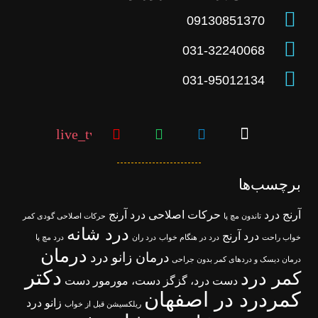
09130851370
031-32240068
031-95012134
live_tv
برچسب‌ها
آرنج درد
حرکات اصلاحی درد آرنج
تاندون مچ پا
حرکات اصلاحی گودی کمر
درد شانه
درد آرنج
خواب راحت
درد در هنگام خواب
درد ران
درد مچ پا
درمان
درمان زانو درد
درمان دیسک و دردهای کمر بدون جراحی
دکتر
کمر درد
دست درد، گزگز دست، مورمور دست
کمردرد در اصفهان
زانو درد
ریلکسیشن قبل از خواب