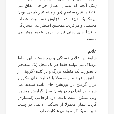
(مثل آنچه که بدنبال اعمال جراحی اتفاق می
افتد) یا غیرمستقیم (در زمینه غیرطبیعی بودن
بیومکانیک بدن) باشد. افزایش حساسیت اعصاب
محیطی و مرکزی، همچنین اضطراب، افسردگی
و فشارهای ذهنی نیز در بروز علایم موثر می
باشند.
علایم
شایعترین علایم خستگی و درد هستند. این نقاط
دردناک می توانند فقط در یک محل (یک ماهیچه)
یا بصورت یک منطقه بزرگ و پراکنده (گروهی از
ماهیچهها) باشند و معمولا با فعالیت های مکرر و
قرار گرفتن در پوزیشن های ثابت تشدید می
شوند. در ابتدا درد در همان محل گزارش میشود،
ولی ممکن است باعث درد ارجاعی (انتشاری)
گردد. بیمار معمولا از سنگینی دائمی در پشت
شبیه به یک کوله پشتی شکایت دارد.