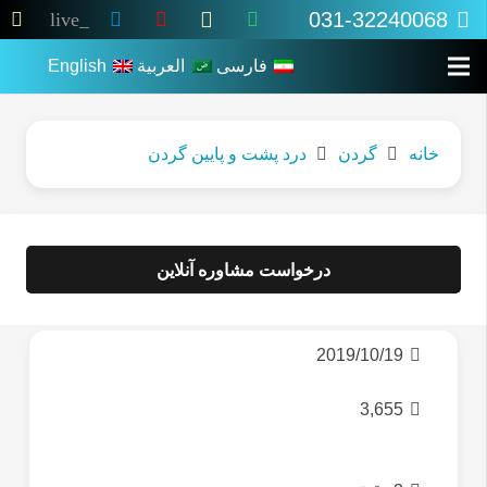
031-32240068
live_tv
فارسی
العربية
English
خانه
گردن
درد پشت و پایین گردن
درخواست مشاوره آنلاین
2019/10/19
3,655