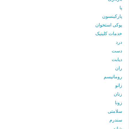
پا
پارکینسون
پوکی استخوان
خدمات کلینیک
درد
دست
دیابت
ران
روماتیسم
زانو
زنان
زونا
سلامتی
سندرم
شانه