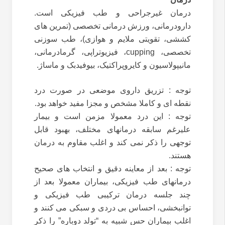
درمان غیرجراحی و طب فیزیکی است.
دارودرمانی، ورزش درمانی تخصصی (تمرین های
کششی، تقویتی ملایم و هوازی)، طب سوزنی
تخصصی، cupping، فیزیوتراپی، گرمادرمانی،
مانیپولاسیون و کایروپراکتیک، بیوفیدبک و ماساژ.
توجه : تزریق داروی موضعی در صورت درد
نقطه ای و کاملا مشخص و مجزا مفید خواهد بود.
توجه : این درد معمولا مزمن است و بیمار
علیرغم سابقه درمانهای مختلف، بهبود قابل
توجهی را ذکر نمی کند و اغلب مقاوم به درمان
هستند.
توجه : بعد از معاینه دقیق و انتخاب های صحیح
درمانهای طب فیزیکی، بیماران معمولا بعد از
چند جلسه درمان ترکیبی طب فیزیکی و
توانبخشی، احساس بی دردی و سبکی می کنند و
اغلب بیماران حس شبیه به “تولد دوباره” را ذکر