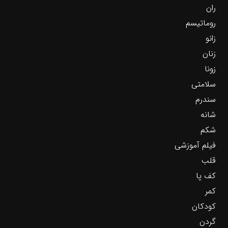
ران
روماتیسم
زانو
زنان
زونا
سلامتی
سندرم
شانه
شکم
فیلم آموزشی
قلب
کف پا
کمر
کودکان
گردن