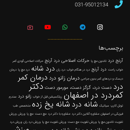
031-95012134
live_tv
برچسب‌ها
آرنج درد
حرکات اصلاحی درد آرنج
تاندون مچ پا
حرکات اصلاحی گودی کمر
درد شانه
درد آرنج
خواب راحت
درد در هنگام خواب
درد ران
درد مچ پا
درمان
درمان کمر
درمان زانو درد
دیسک و دردهای کمر بدون جراحی
دکتر
درد
دست درد، گزگز دست، مورمور دست
کمردرد در اصفهان
زانو درد
ریلکسیشن قبل از خواب
سندرم
شانه یخ زده
شانه درد
تونل کارپ
سیاتیک
متخصص طب
فیزیکی در اصفهان
مشاوره آنلاین دکتر درد
مشاوره با دکتر درد
مچ دست
مچ پا
ورزش
ورزش
تقویت تاندون مچ پا
ورزش تقویت مچ دست
ورزش تقویت مچ پا
ورزش درد ران
ورزش درد
ورزش