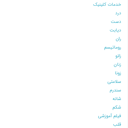
خدمات کلینیک
درد
دست
دیابت
ران
روماتیسم
زانو
زنان
زونا
سلامتی
سندرم
شانه
شکم
فیلم آموزشی
قلب