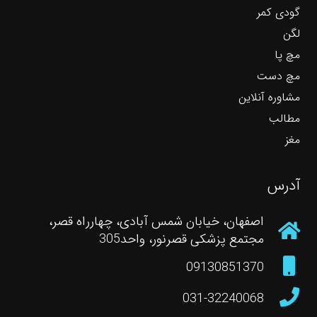
گودی کمر
لگن
مچ پا
مچ دست
مشاوره آنلاین
مطالب
مغز
آدرس
اصفهان، خیابان شمس آبادی، چهارراه قصر،
مجتمع پزشکی قصرنور، واحد305
09130851370
031-32240068