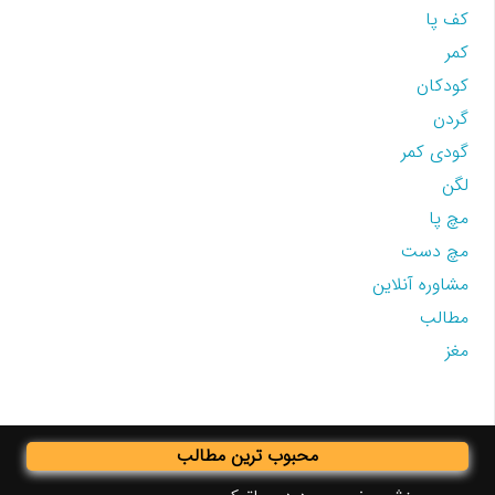
کف پا
کمر
کودکان
گردن
گودی کمر
لگن
مچ پا
مچ دست
مشاوره آنلاین
مطالب
مغز
محبوب ترین مطالب