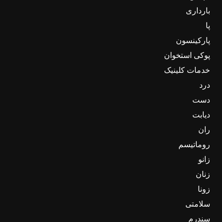
بارداری
پا
پارکینسون
پوکی استخوان
خدمات کلینیک
درد
دست
دیابت
ران
روماتیسم
زانو
زنان
زونا
سلامتی
سندرم