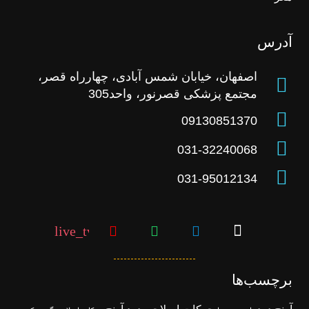
آدرس
اصفهان، خیابان شمس آبادی، چهارراه قصر،
مجتمع پزشکی قصرنور، واحد305
09130851370
031-32240068
031-95012134
live_tv
برچسب‌ها