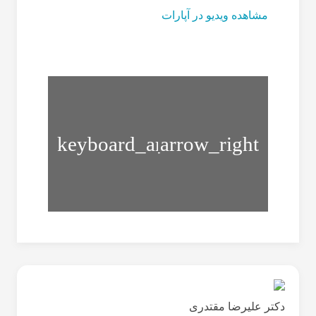
مشاهده ویدیو در آپارات
خداحافظی
خداحافظی
با
با
زانو
زانو
درد
درد
–
–
تمرین
تمرین
شماره
شماره
۲
۴
دکتر علیرضا مقتدری