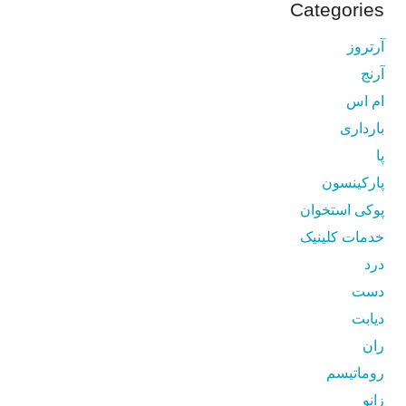
Categories
آرتروز
آرنج
ام اس
بارداری
پا
پارکینسون
پوکی استخوان
خدمات کلینیک
درد
دست
دیابت
ران
روماتیسم
زانو