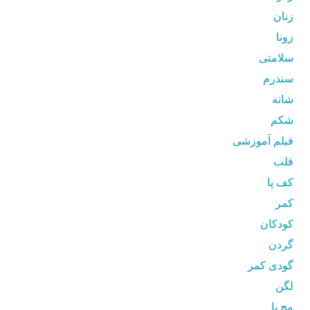
زنان
زونا
سلامتی
سندرم
شانه
شکم
فیلم آموزشی
قلب
کف پا
کمر
کودکان
گردن
گودی کمر
لگن
مچ پا