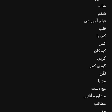
شانه
شکم
فیلم آموزشی
قلب
کف پا
کمر
کودکان
گردن
گودی کمر
لگن
مچ پا
مچ دست
مشاوره آنلاین
مطالب
مغز