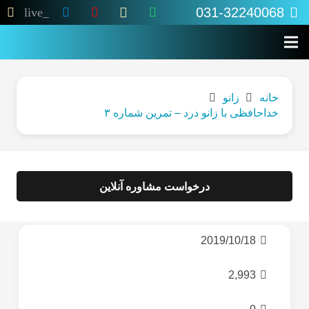
031-32240068
live_tv
خانه
زانو
خداحافظی با زانو درد – تمرین شماره ۳
درخواست مشاوره آنلاین
2019/10/18
2,993