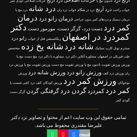
آرنج درد
حرکات اصلاحی درد آرنج
تاندون مچ پا
حرکات اصلاحی گودی کمر
درد شانه
درد آرنج
خواب راحت
درد در هنگام خواب
درد ران
درد مچ پا
درمان
درمان زانو درد
درمان دیسک و دردهای کمر بدون جراحی
دکتر
کمر درد
دست درد، گزگز دست، مورمور دست
کمردرد در اصفهان
زانو درد
ریلکسیشن قبل از خواب
شانه یخ زده
شانه درد
سندرم تونل کارپ
سیاتیک
متخصص
طب فیزیکی در اصفهان
مشاوره آنلاین دکتر درد
مشاوره با دکتر درد
مچ دست
مچ پا
ورزش
ورزش تقویت تاندون مچ پا
ورزش تقویت مچ دست
ورزش تقویت مچ پا
ورزش درد
ورزش زانو درد
ورزش شانه درد
ران
ورزش درد کتف
ورزش
ورزش کمر درد
نوجوانان
ورزش کودکان
کتف درد
کجی شست پا
کمر درد
گردن درد
کمردرد
گرفتگی گردن
گزگز دست
گودی کمر
تمامی حقوق این وب سایت اعم از محتوا و تصاویر نزد دکتر
علیرضا مقتدری محفوظ می باشد.