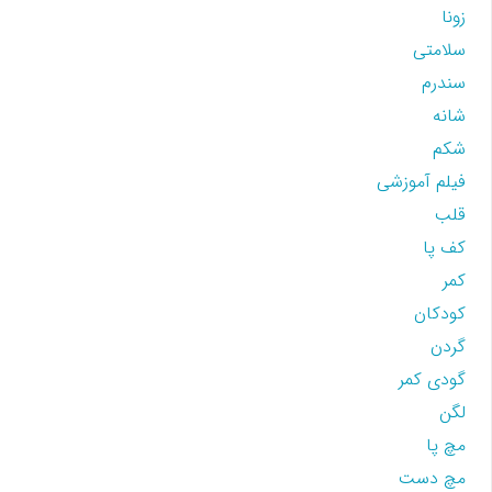
زونا
سلامتی
سندرم
شانه
شکم
فیلم آموزشی
قلب
کف پا
کمر
کودکان
گردن
گودی کمر
لگن
مچ پا
مچ دست