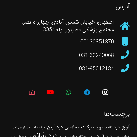
آدرس
اصفهان، خیابان شمس آبادی، چهارراه قصر،
مجتمع پزشکی قصرنور، واحد305
09130851370
031-32240068
031-95012134
live_tv
برچسب‌ها
آرنج درد
حرکات اصلاحی درد آرنج
تاندون مچ پا
حرکات اصلاحی گودی کمر
درد شانه
درد آرنج
خواب راحت
درد در هنگام خواب
درد ران
درد مچ پا
درمان