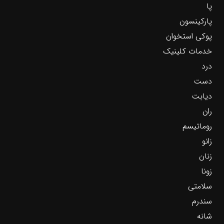
پا
پارکینسون
پوکی استخوان
خدمات کلینیک
درد
دست
دیابت
ران
روماتیسم
زانو
زنان
زونا
سلامتی
سندرم
شانه