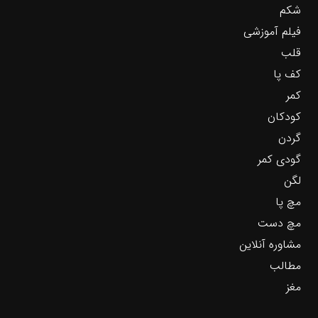
شکم
فیلم آموزشی
قلب
کف پا
کمر
کودکان
گردن
گودی کمر
لگن
مچ پا
مچ دست
مشاوره آنلاین
مطالب
مغز