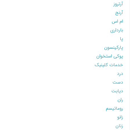
آرتروز
آرنج
ام اس
بارداری
پا
پارکینسون
پوکی استخوان
خدمات کلینیک
درد
دست
دیابت
ران
روماتیسم
زانو
زنان