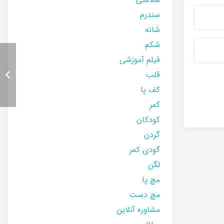
سندرم
شانه
شکم
فیلم آموزشی
قلب
کف پا
کمر
کودکان
گردن
گودی کمر
لگن
مچ پا
مچ دست
مشاوره آنلاین