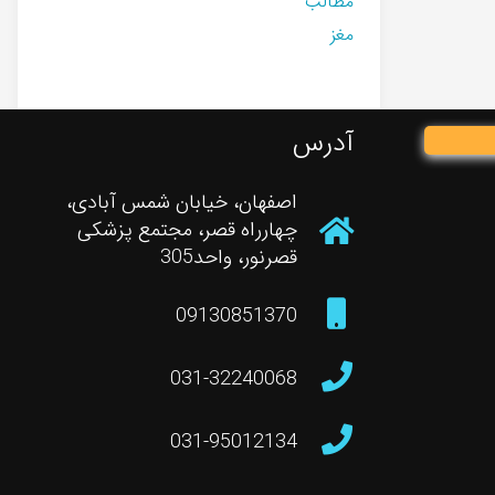
مطالب
مغز
آدرس
اصفهان، خیابان شمس آبادی،
چهارراه قصر، مجتمع پزشکی
قصرنور، واحد305
09130851370
031-32240068
031-95012134