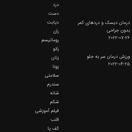
درد
دست
دیابت
درمان دیسک و دردهای کمر
بدون جراحی
ران
2022-07-26
روماتیسم
زانو
ورزش درمان سر به جلو
زنان
2022-04-25
زونا
سلامتی
سندرم
شانه
شکم
فیلم آموزشی
قلب
کف پا