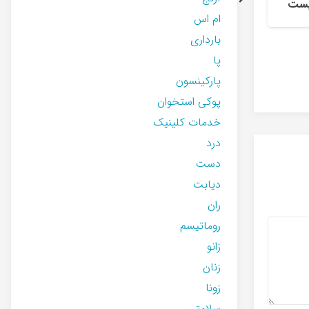
یست
ام اس
بارداری
التهاب تاندون چهارسر
پا
زانو درد و درمان
پارکینسون
پوکی استخوان
خدمات کلینیک
درد
دست
دیابت
ران
روماتیسم
زانو
زنان
زونا
سلامتی