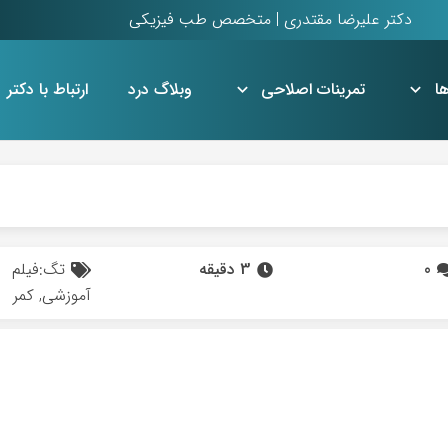
دکتر علیرضا مقتدری | متخصص طب فیزیکی
ا
تمرینات اصلاحی
وبلاگ درد
ارتباط با دکتر
استئیت پوبیس Osteitis pubis
0
3 دقیقه
تگ:
فیلم
آموزشی
,
کمر