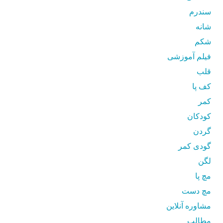
سندرم
شانه
شکم
فیلم آموزشی
قلب
کف پا
کمر
کودکان
گردن
گودی کمر
لگن
مچ پا
مچ دست
مشاوره آنلاین
مطالب