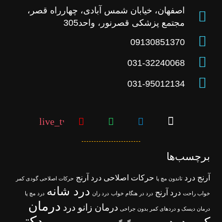
اصفهان، خیابان شمس آبادی، چهارراه قصر،
مجتمع پزشکی قصرنور، واحد305
09130851370
031-32240068
031-95012134
live_tv
برچسب‌ها
آرنج درد
حرکات اصلاحی درد آرنج
تاندون مچ پا
حرکات اصلاحی گودی کمر
درد شانه
درد آرنج
خواب راحت
درد در هنگام خواب
درد ران
درد مچ پا
درمان
درمان زانو درد
درمان دیسک و دردهای کمر بدون جراحی
دکتر
کمر درد