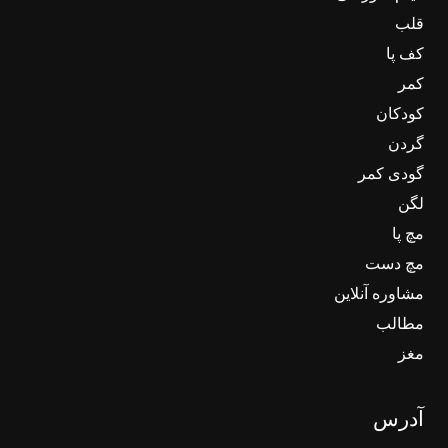
قلب
کف پا
کمر
کودکان
گردن
گودی کمر
لگن
مچ پا
مچ دست
مشاوره آنلاین
مطالب
مغز
آدرس