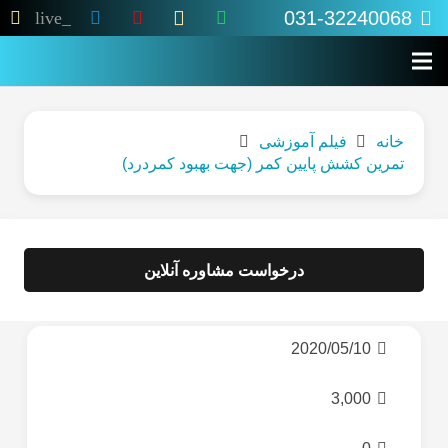
031-32240068
live_tv
خانه
فیلم آموزشی
تمرین کشش پایین کمر (جهت بهبود کمردرد)
درخواست مشاوره آنلاین
2020/05/10
3,000