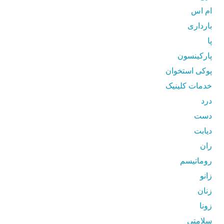
ام اس
بارداری
پا
پارکینسون
پوکی استخوان
خدمات کلینیک
درد
دست
دیابت
ران
روماتیسم
زانو
زنان
زونا
سلامتی