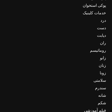
پوکی استخوان
خدمات کلینیک
درد
دست
دیابت
ران
روماتیسم
زانو
زنان
زونا
سلامتی
سندرم
شانه
شکم
فیلم آموزشی