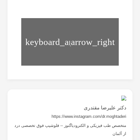
تمرین
کمر
طریقه
درد
صحیح
و
خوابیدن
گردن
درد
دکتر علیرضا مقتدری
https://www.instagram.com/dr.moghtaderi
متخصص طب فیزیکی و الکترودیاگنوز -- فلوشیپ فوق تخصصی درد
از آلمان