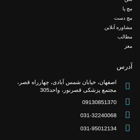
مچ پا
مچ دست
مشاوره آنلاین
مطالب
مغز
آدرس
اصفهان، خیابان شمس آبادی، چهارراه قصر،
مجتمع پزشکی قصرنور، واحد305
09130851370
031-32240068
031-95012134