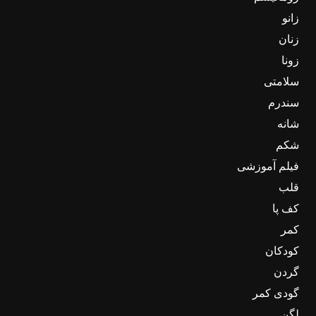
زانو
زنان
زونا
سلامتی
سندرم
شانه
شکم
فیلم آموزشی
قلب
کف پا
کمر
کودکان
گردن
گودی کمر
لگن