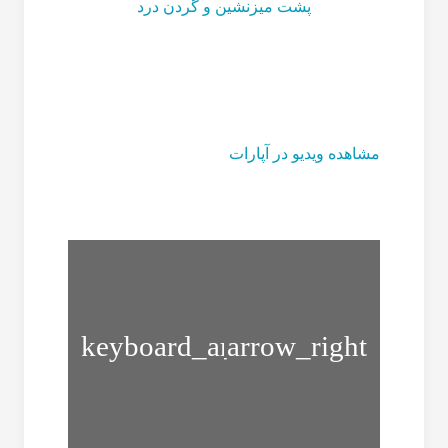
پشت میزنشین و گردن درد
مشاهده ویدیو در آپارات
تقویت
زمان
عضلات
لازم
کمر
برای
و
هضم
شش
خوراکی
تکه
های
کردن
مختلف
عضلات
شکم