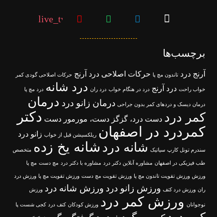
live_tv
برچسب‌ها
آرنج درد
حرکات اصلاحی درد آرنج
تاندون مچ پا
حرکات اصلاحی گودی کمر
درد شانه
درد آرنج
خواب راحت
درد در هنگام خواب
درد ران
درد مچ پا
درمان
درمان زانو درد
درمان دیسک و دردهای کمر بدون جراحی
دکتر
کمر درد
دست درد، گزگز دست، مورمور دست
کمردرد در اصفهان
زانو درد
ریلکسیشن قبل از خواب
شانه یخ زده
شانه درد
سندرم تونل کارپ
سیاتیک
متخصص
طب فیزیکی در اصفهان
مشاوره آنلاین دکتر درد
مشاوره با دکتر درد
مچ دست
مچ پا
ورزش
ورزش تقویت تاندون مچ پا
ورزش تقویت مچ دست
ورزش تقویت مچ پا
ورزش درد
ورزش زانو درد
ورزش شانه درد
ران
ورزش درد کتف
ورزش
ورزش کمر درد
نوجوانان
ورزش کودکان
کتف درد
کجی شست پا
کمر درد