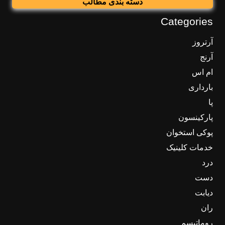
دسته بندی مطالب
Categories
آرتروز
آرنج
ام اس
بارداری
پا
پارکینسون
پوکی استخوان
خدمات کلینیک
درد
دست
دیابت
ران
روماتیسم