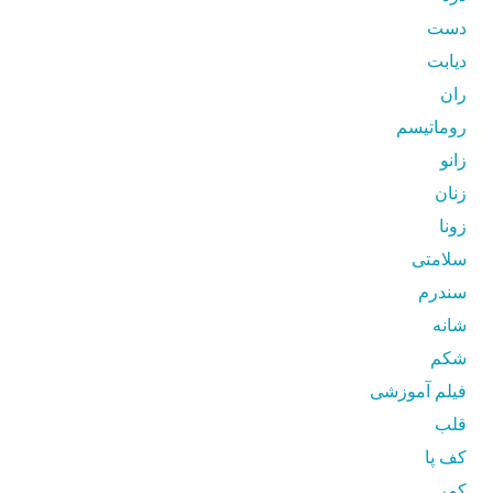
دست
دیابت
ران
روماتیسم
زانو
زنان
زونا
سلامتی
سندرم
شانه
شکم
فیلم آموزشی
قلب
کف پا
کمر