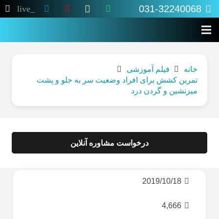
031-32240068
live_tv
خانه
فیلم آموزشی
تمرین کشش برای افراد وضعیت سر به جلو و پشت
میزنشین و گردن درد
درخواست مشاوره آنلاین
2019/10/18
4,666