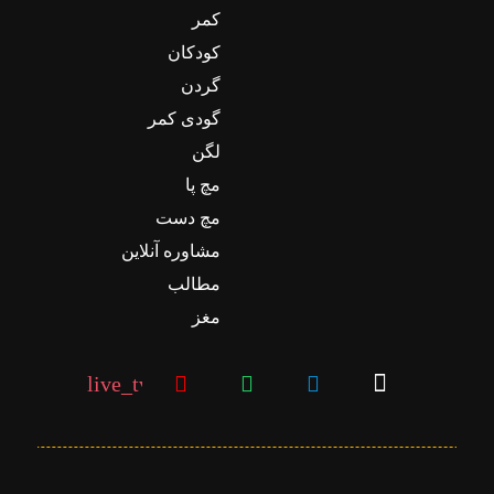
کمر
کودکان
گردن
گودی کمر
لگن
مچ پا
مچ دست
مشاوره آنلاین
مطالب
مغز
live_tv