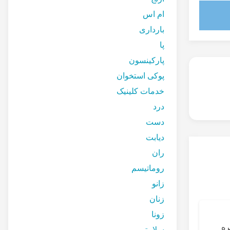
ام اس
بارداری
پا
پارکینسون
پوکی استخوان
خدمات کلینیک
درد
دست
دیابت
ران
روماتیسم
زانو
زنان
زونا
ره
دکتر علیرضا مقت
سلامتی