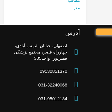
مطالب
مغز
آدرس
اصفهان، خیابان شمس آبادی،
چهارراه قصر، مجتمع پزشکی
قصرنور، واحد305
09130851370
031-32240068
031-95012134