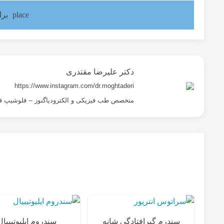
place
برا
دکتر علیرضا مقتدری
https://www.instagram.com/dr.moghtaderi
متخصص طب فیزیکی و الکترودیاگنوز -- فلوشیپ ف
سندرم گیرافتادگی شانه
سندروم ایلیوتیبیال