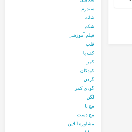
سندرم
شانه
خستگی انگشتان دست در
شکم
هنگام کار زیاد با موبایل
فیلم آموزشی
قلب
کف پا
کمر
کودکان
گردن
گودی کمر
لگن
مچ پا
مچ دست
مشاوره آنلاین