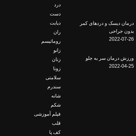
درد
دست
دیابت
درمان دیسک و دردهای کمر
بدون جراحی
ران
2022-07-26
روماتیسم
زانو
ورزش درمان سر به جلو
زنان
2022-04-25
زونا
سلامتی
سندرم
شانه
شکم
فیلم آموزشی
قلب
کف پا