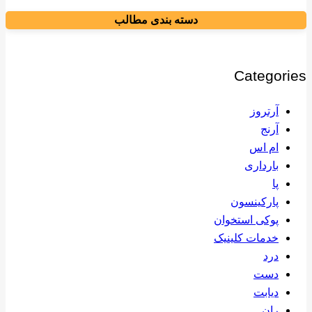
دسته بندی مطالب
Categories
آرتروز
آرنج
ام اس
بارداری
پا
پارکینسون
پوکی استخوان
خدمات کلینیک
درد
دست
دیابت
ران