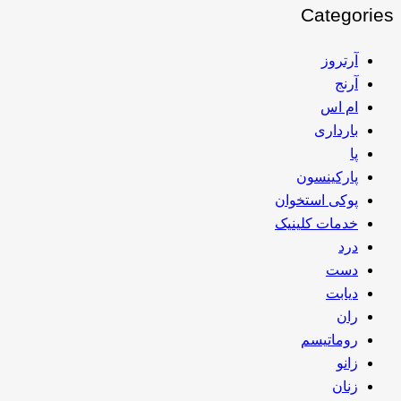
Categories
آرتروز
آرنج
ام اس
بارداری
پا
پارکینسون
پوکی استخوان
خدمات کلینیک
درد
دست
دیابت
ران
روماتیسم
زانو
زنان