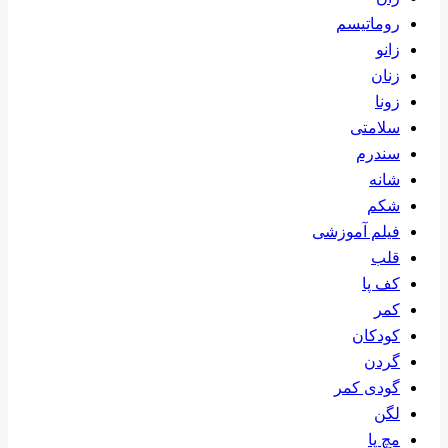
روماتیسم
زانو
زنان
زونا
سلامتی
سندرم
شانه
شکم
فیلم آموزشی
قلب
کف پا
کمر
کودکان
گردن
گودی کمر
لگن
مچ پا