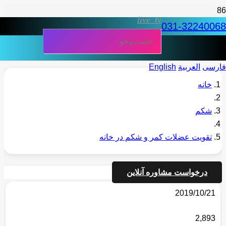
live_tv
031-32240068
فارسی
العربية
English
خانه
شکم
تقویت عضلات کمر و شکم در خانه
درخواست مشاوره آنلاین
2019/10/21
2,893