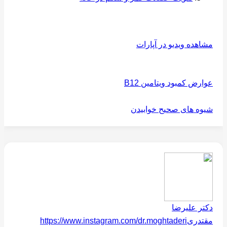
مشاهده ویدیو در آپارات
عوارض کمبود ویتامین B12
شیوه های صحیح خوابیدن
دکتر علیرضا
مقتدری
https://www.instagram.com/dr.moghtaderi