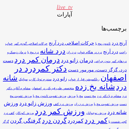
live_tv
آپارات
برچسب‌ها
آرنج درد
حرکات اصلاحی درد آرنج
تاندون مچ پا
حرکات اصلاحی گودی کمر
خواب
درد شانه
درد آرنج
راحت
درد در هنگام خواب
درد ران
درد مچ پا
درمان دیسک و
درمان کمر درد
درمان زانو درد
دست
دردهای کمر بدون جراحی
دکتر کمردرد در
درد، گزگز دست، مورمور دست
اصفهان
شانه
زانو درد
ریلکسیشن قبل از خواب
سندرم تونل کارپ
سیاتیک
شانه یخ زده
درد
متخصص طب فیزیکی در اصفهان
مشاوره آنلاین دکتر
درد
مشاوره با دکتر درد
مچ دست
مچ پا
ورزش
ورزش تقویت تاندون مچ پا
ورزش تقویت مچ
ورزش زانو درد
ورزش
دست
ورزش تقویت مچ پا
ورزش درد ران
ورزش درد کتف
ورزش کمر درد
شانه درد
ورزش نوجوانان
ورزش کودکان
کتف درد
کمر درد
گردن درد
کمردرد
گرفتگی گردن
کجی شست پا
گزگز