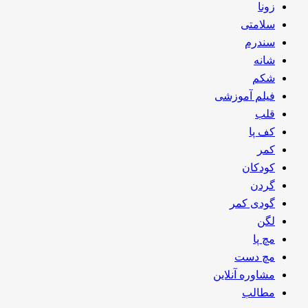
زونا
سلامتی
سندرم
شانه
شکم
فیلم آموزشی
قلب
کف پا
کمر
کودکان
گردن
گودی کمر
لگن
مچ پا
مچ دست
مشاوره آنلاین
مطالب