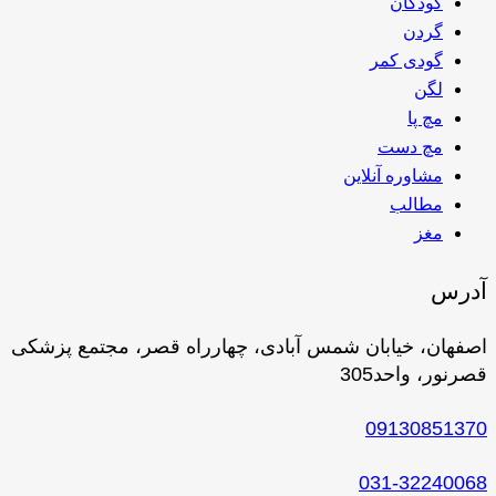
کودکان
گردن
گودی کمر
لگن
مچ پا
مچ دست
مشاوره آنلاین
مطالب
مغز
آدرس
اصفهان، خیابان شمس آبادی، چهارراه قصر، مجتمع پزشکی
قصرنور، واحد305
09130851370
031-32240068