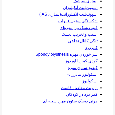
بیماری سیاتیک
اسپوندیلیت آنکیلوزان
اسپوندیلیت آنکیلوزانت(بیماری AS )
شکستگی ستون فقرات
فتق دیسک بین مهره‌ای
آسیب و تخریب دیسک
تنگی کانال نخاعی
کمردرد
سر خوردن مهره Spondylolysthesis
گودی کمر یا لوردوز
کیفوز ستون مهره
اسکولیوز مادرزادی
اسکولیوز
ارتریت مفاصل فاست
کمر درد در کودکان
هرنی دیسک ستون مهره سینه ای