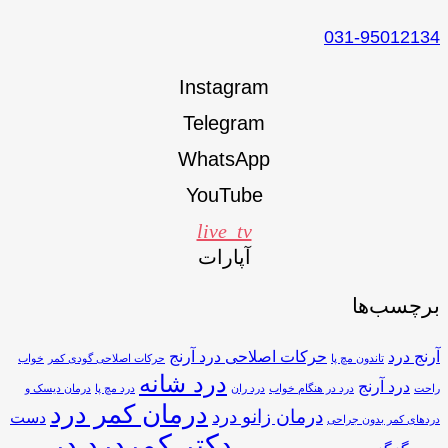
031-95012134
Instagram
Telegram
WhatsApp
YouTube
live_tv
آپارات
برچسب‌ها
آرنج درد
حرکات اصلاحی درد آرنج
تاندون مچ پا
حرکات اصلاحی گودی کمر
خواب
درد شانه
درد آرنج
راحت
درد در هنگام خواب
درد ران
درد مچ پا
درمان دیسک و
درمان کمر درد
درمان زانو درد
دست
دردهای کمر بدون جراحی
دکتر کمردرد در