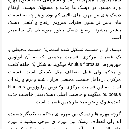
وارد میشود در دیسک ها جذب و مستهلک میشود. ارتفاع
دیسک های بین مهره های بالایی کم بوده و هر چه به قسمت
های پایین تر ستون فقرات میرویم ارتفاع و کلفتی دیسک
بیشتر میشود. ارتفاع دیسک بطور متوسطی یک سانتیمتر
است.
دیسک از دو قسمت تشکیل شده است. یک قسمت محیطی و
یک قسمت مرکزی. قسمت محیطی که به آن آنولوس
فیبروزوس Anulus fibrosus میگویند به شکل یک حلقه کلفت
و محکم ولی قابل انعطاف مثل لاستیک است. قسمت
مرکزی در داخل قسمت محیطی قرار داشته و نرم و ژله ای
است. به این قسمت مرکزی نوکلئوس پولپوزوس Nucleus
pulposus میگویند و خاصیت اصلی دیسک یعنی خاصیت جذب
کننده شوک و ضربه بخاطر همین قسمت است.
گرچه مهره ها و دیسک بین مهره ای محکم به یکدیگر چسبیده
اند ولی انعطاف دیسک بین مهره ای موجی میشود تا مهره
های بالایی و پایینی آن بتوانند نسبت به هم حرکت کنند. دو