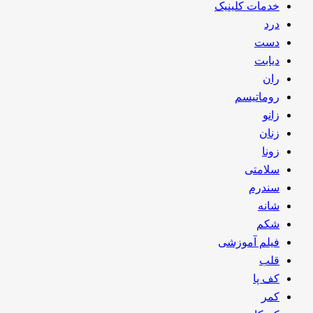
خدمات کلینیک
درد
دست
دیابت
ران
روماتیسم
زانو
زنان
زونا
سلامتی
سندرم
شانه
شکم
فیلم آموزشی
قلب
کف پا
کمر