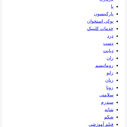
پا
پارکینسون
پوکی استخوان
خدمات کلینیک
درد
دست
دیابت
ران
روماتیسم
زانو
زنان
زونا
سلامتی
سندرم
شانه
شکم
فیلم آموزشی