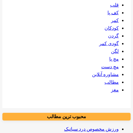
قلب
کف پا
کمر
کودکان
گردن
گودی کمر
لگن
مچ پا
مچ دست
مشاوره آنلاین
مطالب
مغز
محبوب ترین مطالب
ورزش مخصوص درد سیاتیک