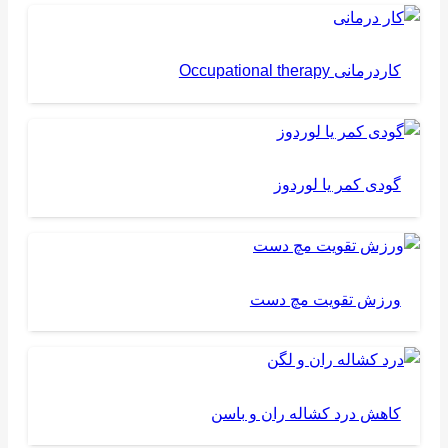
کاردرمانی Occupational therapy
گودی کمر یا لوردوز
ورزش تقویت مچ دست
کاهش درد کشاله ران و باسن