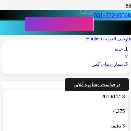
live_tv
031-32240068
فارسی
العربية
English
خانه
بیماری های کمر
درخواست مشاوره آنلاین
2019/11/13
4,275
3 دقیقه