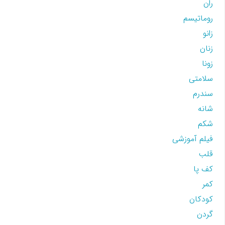
ران
روماتیسم
زانو
زنان
زونا
سلامتی
سندرم
شانه
شکم
فیلم آموزشی
قلب
کف پا
کمر
کودکان
گردن