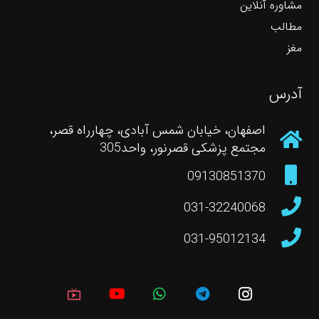
مشاوره آنلاین
مطالب
مغز
آدرس
اصفهان، خیابان شمس آبادی، چهارراه قصر،
مجتمع پزشکی قصرنور، واحد305
09130851370
031-32240068
031-95012134
live_tv