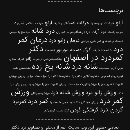
برچسب‌ها
آرنج درد
حرکات اصلاحی درد آرنج
تاندون مچ پا
حرکات اصلاحی گودی کمر
درد شانه
درد آرنج
خواب راحت
درد در هنگام خواب
درد ران
درد مچ پا
درمان
درمان کمر
درمان زانو درد
دیسک و دردهای کمر بدون جراحی
دکتر
درد
دست درد، گزگز دست، مورمور دست
کمردرد در اصفهان
زانو درد
ریلکسیشن قبل از خواب
سندرم
شانه یخ زده
شانه درد
تونل کارپ
سیاتیک
متخصص طب
فیزیکی در اصفهان
مشاوره آنلاین دکتر درد
مشاوره با دکتر درد
مچ دست
مچ پا
ورزش
ورزش
تقویت تاندون مچ پا
ورزش تقویت مچ دست
ورزش تقویت مچ پا
ورزش درد ران
ورزش درد
ورزش
ورزش زانو درد
ورزش شانه درد
کتف
ورزش نوجوانان
کمر درد
کمر درد
کمردرد
ورزش کودکان
کتف درد
کجی شست پا
گردن درد
گرفتگی گردن
گزگز دست
گودی کمر
تمامی حقوق این وب سایت اعم از محتوا و تصاویر نزد دکتر