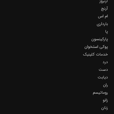
آرتروز
آرنج
ام اس
بارداری
پا
پارکینسون
پوکی استخوان
خدمات کلینیک
درد
دست
دیابت
ران
روماتیسم
زانو
زنان