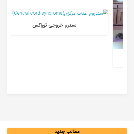
سندرم خروجی توراکس
ح
مطالب جدید