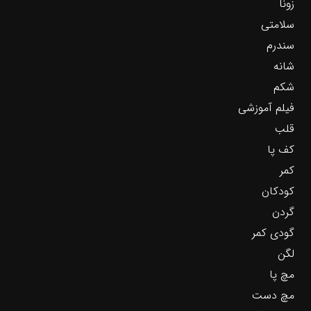
زونا
سلامتی
سندرم
شانه
شکم
فیلم آموزشی
قلب
کف پا
کمر
کودکان
گردن
گودی کمر
لگن
مچ پا
مچ دست