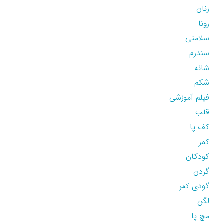
زنان
زونا
سلامتی
سندرم
شانه
شکم
فیلم آموزشی
قلب
کف پا
کمر
کودکان
گردن
گودی کمر
لگن
مچ پا