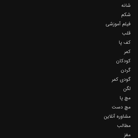
شانه
شکم
فیلم آموزشی
قلب
کف پا
کمر
کودکان
گردن
گودی کمر
لگن
مچ پا
مچ دست
مشاوره آنلاین
مطالب
مغز