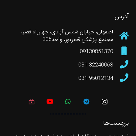
آدرس
اصفهان، خیابان شمس آبادی، چهارراه قصر،
مجتمع پزشکی قصرنور، واحد305
09130851370
031-32240068
031-95012134
live_tv
برچسب‌ها