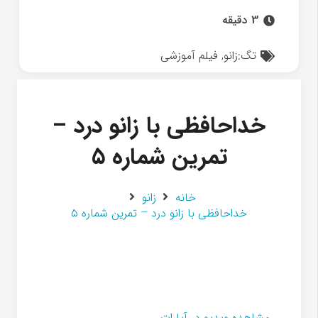
3 دقیقه
تگ:
زانو
,
فیلم آموزشی
خداحافظی با زانو درد –
تمرین شماره ۵
خانه
زانو
خداحافظی با زانو درد – تمرین شماره ۵
مشاهده ویدیو در آپارات