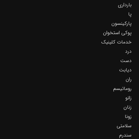
بارداری
پا
پارکینسون
پوکی استخوان
خدمات کلینیک
درد
دست
دیابت
ران
روماتیسم
زانو
زنان
زونا
سلامتی
سندرم