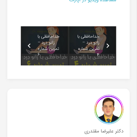
خداحافظی با
خداحافظی با
زانو درد –
زانو درد –
تمرین شماره
تمرین شماره
۶
۴
دکتر علیرضا مقتدری