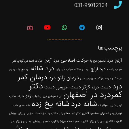
031-95012134
live_tv
برچسب‌ها
آرنج درد
حرکات اصلاحی درد آرنج
تاندون مچ پا
حرکات اصلاحی گودی کمر
درد شانه
درد آرنج
خواب راحت
درد در هنگام خواب
درد ران
درد مچ پا
درمان
درمان کمر
درمان زانو درد
دیسک و دردهای کمر بدون جراحی
دکتر
درد
دست درد، گزگز دست، مورمور دست
کمردرد در اصفهان
زانو درد
ریلکسیشن قبل از خواب
سندرم
شانه یخ زده
شانه درد
تونل کارپ
سیاتیک
متخصص طب
فیزیکی در اصفهان
مشاوره آنلاین دکتر درد
مشاوره با دکتر درد
مچ دست
مچ پا
ورزش
ورزش
تقویت تاندون مچ پا
ورزش تقویت مچ دست
ورزش تقویت مچ پا
ورزش درد ران
ورزش درد