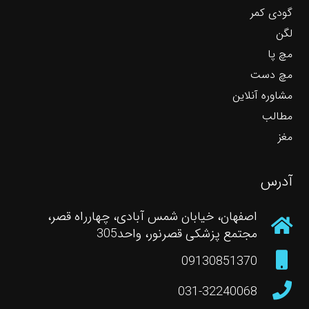
گودی کمر
لگن
مچ پا
مچ دست
مشاوره آنلاین
مطالب
مغز
آدرس
اصفهان، خیابان شمس آبادی، چهارراه قصر،
مجتمع پزشکی قصرنور، واحد305
09130851370
031-32240068