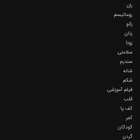
ران
روماتیسم
زانو
زنان
زونا
سلامتی
سندرم
شانه
شکم
فیلم آموزشی
قلب
کف پا
کمر
کودکان
گردن