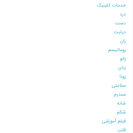
خدمات کلینیک
درد
دست
دیابت
ران
روماتیسم
زانو
زنان
زونا
سلامتی
سندرم
شانه
شکم
فیلم آموزشی
قلب