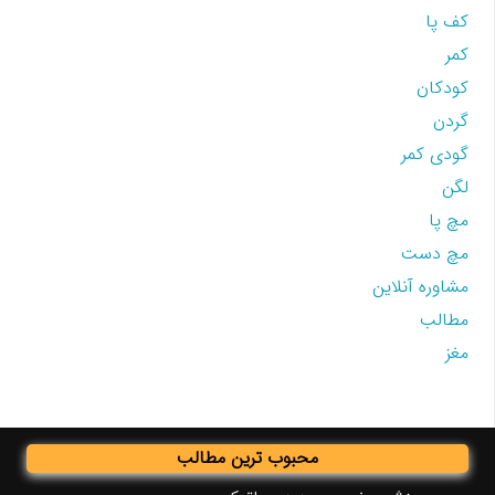
کف پا
کمر
کودکان
گردن
گودی کمر
لگن
مچ پا
مچ دست
مشاوره آنلاین
مطالب
مغز
محبوب ترین مطالب