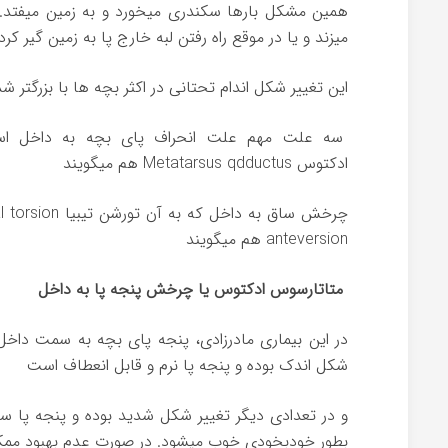
همین مشکل بارها سکندری میخورد و به زمین میفتد. د
میزند و یا در موقع راه رفتن لبه خارج پا به زمین گیر کرد
این تغییر شکل اندام تحتانی در اکثر بچه ها با بزرگت
سه علت مهم علت انحراف پای بچه به داخل است
ادکتوس
Metatarsus qdductus
هم میگویند
چرخش ساق به داخل که به آن تورشن تیبیا
al torsion
anteversion
هم میگویند
متاتارسوس ادکتوس یا چرخش پنجه پا به داخل
در این بیماری مادرزادی، پنجه پای بچه به سمت داخل
شکل اندک بوده و پنجه پا نرم و قابل انعطاف است
بطور خودبخودی خوب میشود. در صورت عدم بهبود ممکن 