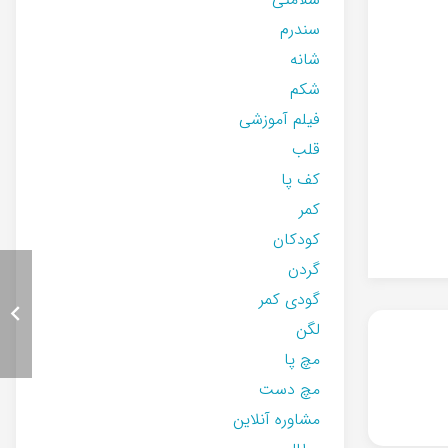
سندرم
شانه
شکم
فیلم آموزشی
قلب
کف پا
کمر
کودکان
گردن
گودی کمر
لگن
مچ پا
مچ دست
مشاوره آنلاین