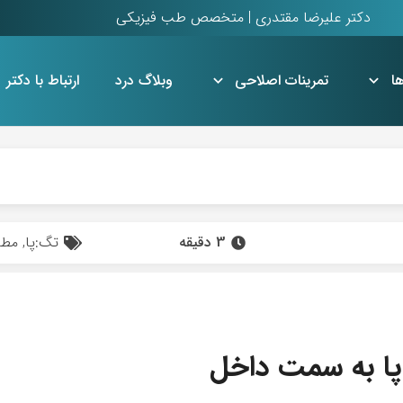
دکتر علیرضا مقتدری | متخصص طب فیزیکی
ا
تمرینات اصلاحی
وبلاگ درد
ارتباط با دکتر
استئیت پوبیس Osteitis pubis
3 دقیقه
تگ:
پا
,
مطا
پا به سمت داخل