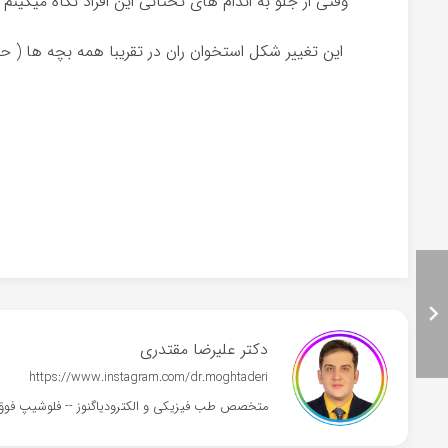
وقتی از جلو به اندام های تحتانی این افراد نگاه می
این تغییر شکل استخوان ران در تقریبا همه بچه ها ( حدود ۹۹ درصد موارد) با بالا رفتن سن و تا سن ۱۰-۸ خو
دکتر علیرضا مقتدری
https://www.instagram.com/dr.moghtaderi
متخصص طب فیزیکی و الکترودیاگنوز -- فلوشیپ فوق