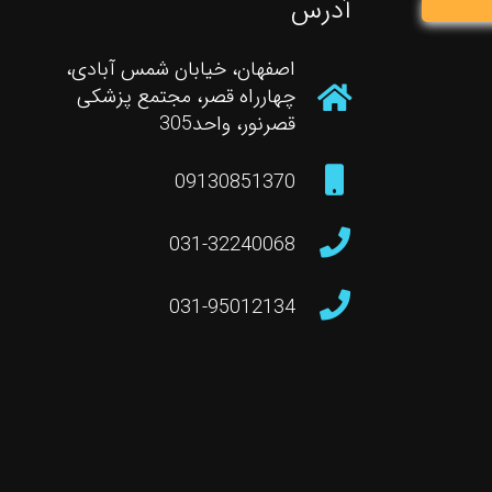
آدرس
اصفهان، خیابان شمس آبادی،
چهارراه قصر، مجتمع پزشکی
قصرنور، واحد305
09130851370
031-32240068
031-95012134