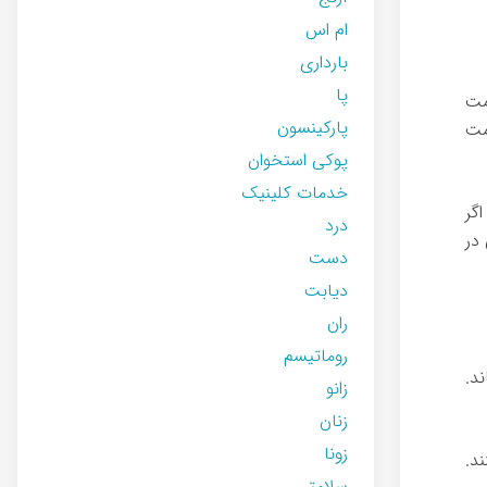
ام اس
بارداری
پا
مت
پارکینسون
مت
پوکی استخوان
خدمات کلینیک
گر
درد
ی در
دست
دیابت
ران
روماتیسم
د.
زانو
زنان
زونا
د.
سلامتی