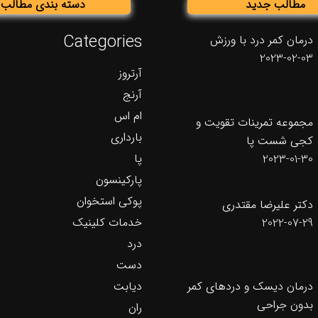
مطالب جدید
دسته بندی مطالب
Categories
درمان کمر درد با ورزش
2023-02-03
آرتروز
آرنج
ام اس
مجموعه تمرینات تقویت و
بارداری
کجی شست پا
پا
2023-01-30
پارکینسون
پوکی استخوان
دکتر علیرضا مقتدری
خدمات کلینیک
2022-07-29
درد
دست
دیابت
درمان دیسک و دردهای کمر
بدون جراحی
ران