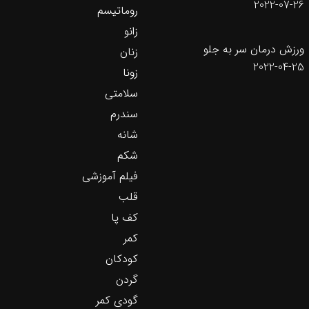
2022-07-26
روماتیسم
زانو
ورزش درمان سر به جلو
زنان
2022-04-25
زونا
سلامتی
سندرم
شانه
شکم
فیلم آموزشی
قلب
کف پا
کمر
کودکان
گردن
گودی کمر