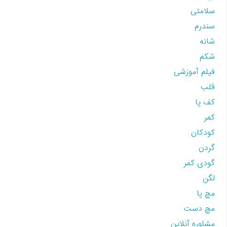
سلامتی
سندرم
شانه
شکم
فیلم آموزشی
قلب
کف پا
کمر
کودکان
گردن
گودی کمر
لگن
مچ پا
مچ دست
مشاوره آنلاین