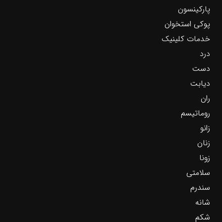
پارکینسون
پوکی استخوان
خدمات کلینیک
درد
دست
دیابت
ران
روماتیسم
زانو
زنان
زونا
سلامتی
سندرم
شانه
شکم