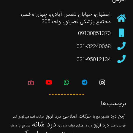
اصفهان، خیابان شمس آبادی، چهارراه قصر،
مجتمع پزشکی قصرنور، واحد305
09130851370
031-32240068
031-95012134
live_tv
برچسب‌ها
آرنج درد
حرکات اصلاحی درد آرنج
تاندون مچ پا
حرکات اصلاحی گودی کمر
درد شانه
درد آرنج
خواب راحت
درد در هنگام خواب
درد ران
درد مچ پا
درمان