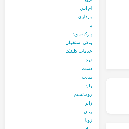
ام اس
بارداری
پا
پارکینسون
پوکی استخوان
خدمات کلینیک
درد
دست
دیابت
ران
روماتیسم
زانو
زنان
زونا
سلامتی