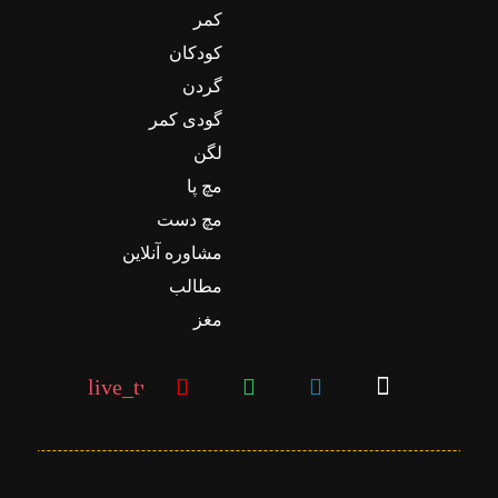
کمر
کودکان
گردن
گودی کمر
لگن
مچ پا
مچ دست
مشاوره آنلاین
مطالب
مغز
live_tv