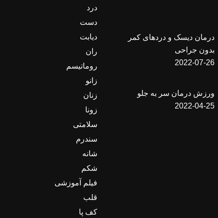
درد
دست
دیابت
درمان دیسک و دردهای کمر
بدون جراحی
ران
2022-07-26
روماتیسم
زانو
ورزش درمان سر به جلو
زنان
2022-04-25
زونا
سلامتی
سندرم
شانه
شکم
فیلم آموزشی
قلب
کف پا