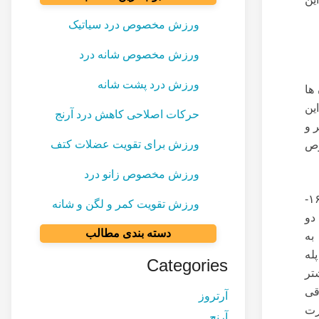
ورزش مخصوص درد سیاتیک
ورزش مخصوص شانه درد
ورزش درد پشت شانه
ها
ین
حرکات اصلاحی کاهش درد آرنج
 و
ورزش برای تقویت عضلات کتف
وص
ورزش مخصوص زانو درد
مهمترین علامت بیماری ازگود اشلاتر برجستگی دردناک در زیر زانو یعنی در بالاترین قسمت استخوان درشت نی در نوجوانان ۱۶-
ورزش تقویت کمر و لگن و شانه
دو
دسته بندی مطالب
به
له
Categories
تر
قی
آرتروز
رت
آرنج