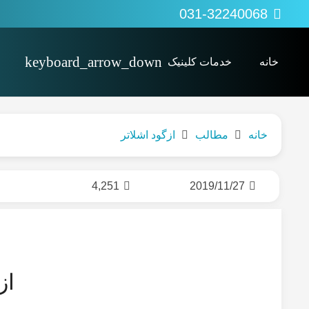
031-32240068
خانه
خدمات کلینیک
پی آر پی PRP
کاردرمانی Occupational therapy
اوزون تراپی (ozonetherapy)
خانه
مطالب
ازگود اشلاتر
4,251
2019/11/27
از