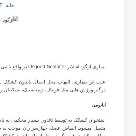
خانه
بیماری ازگود اشلاتر
Osgood-Schlatter
در واقع ناشی ا
علت این بیماری، التهاب محل اتصال تاندون کشکک 
درگیر ورزش هایی مثل فوتبال، ژیمناستیک، بسکتبال و 
آناتومی
استخوان کشکک به توسط تاندون بسیار محکمی به نا
متصل میشود. انقباض عضله چهارسر ران موجب به با
صاف و کشیده قرار گیرد. محل اتصال تاندون کشکک و