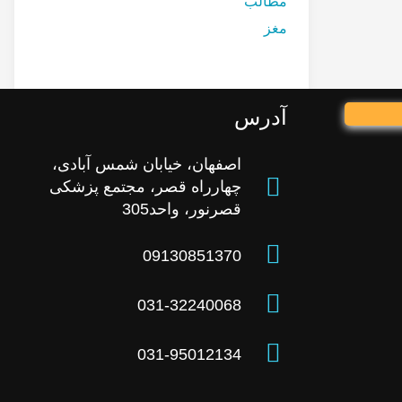
مطالب
مغز
آدرس
اصفهان، خیابان شمس آبادی،
چهارراه قصر، مجتمع پزشکی
قصرنور، واحد305
09130851370
031-32240068
031-95012134