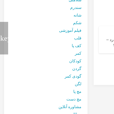
سندرم
شانه
شکم
فیلم آموزشی
قلب
رد –
کف پا
کمر
تاندونیت کلسیفیک چست
کودکان
ورزش درد را
گردن
گودی کمر
لگن
مچ پا
مچ دست
مشاوره آنلاین