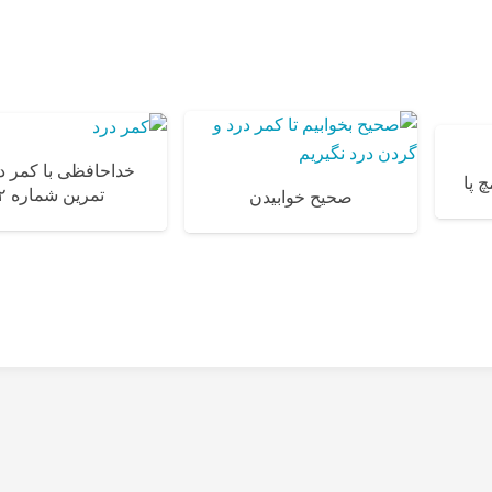
خداحافظی با کمر د
 پا
تمرین شماره ۲
صحیح خوابیدن