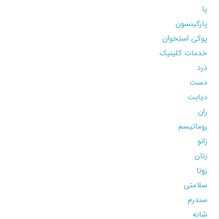
پا
پارکینسون
پوکی استخوان
خدمات کلینیک
درد
دست
دیابت
ران
روماتیسم
زانو
زنان
زونا
سلامتی
سندرم
شانه