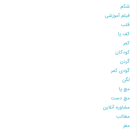
شکم
فیلم آموزشی
قلب
کف پا
کمر
کودکان
گردن
گودی کمر
لگن
مچ پا
مچ دست
مشاوره آنلاین
مطالب
مغز