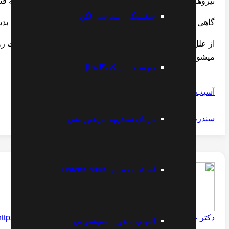
نیروهای وارده به مفصل را تغییر یدهد. این امر موجب میشود به 
شکستگی استرسی لگن
گاهی اوقات آرتروز مفاصل انگشت ایدیوپاتیک Idiopathic است بدین معنی که نمیتوانیم علتی را برای آن مشخص کنیم.
میشود.
بورسیت ایسکیوگلوتئال
آسیب های رباط مچ دست
سندرم کانال کارپ
درمان سندروم پیریفورمیس
استئیت پوبیس Osteitis pubis
دکتر علیرضا مقتدری
https://www.instagram.com/dr.moghtaderi
التهاب تاندون ایلیوپسواس