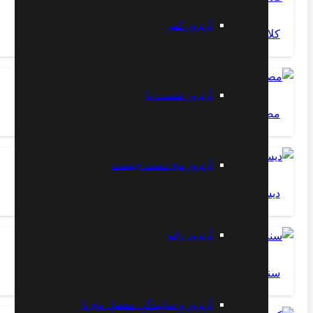
آرتروز کمر
کلاب فوت
آرتروز شست پا
مصرف دارو در کودکان
آرتروز مچ دست چیست
دیسک کمر
آرتروز زانو
سندروم پلیکا
آرتروز و ساییدگی مفصل مچ پا