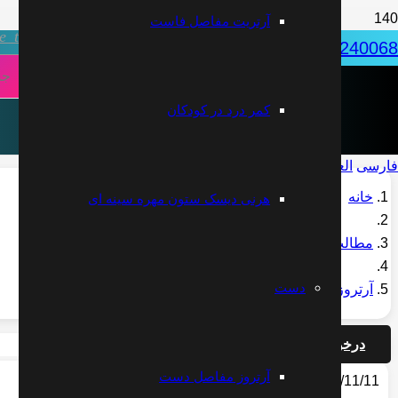
آرتریت مفاصل فاست
ve_tv
031-32240068
دکتر علیرضا مقتدری | متخصص طب فیزیکی
کمر درد در کودکان
فارسی
العربية
English
خانه
هرنی دیسک ستون مهره سینه ای
مطالب
دست
آرتروز بندهای انگشتان دست
درخواست مشاوره آنلاین
آرتروز مفاصل دست
2019/11/11