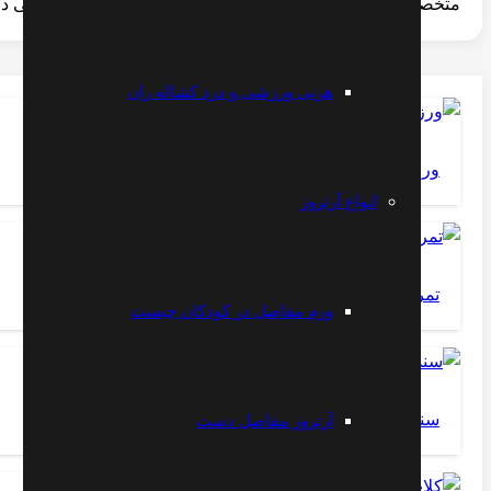
متخصص طب فیزیکی و الکترودیاگنوز -- فلوشیپ فوق تخصصی درد
هرنی ورزشی و درد کشاله ران
ورزش تونل کارپال
انواع آرتروز
تمرین کمر درد و گردن درد
ورم مفاصل در کودکان چیست
سندروم پیریفورمیس
آرتروز مفاصل دست