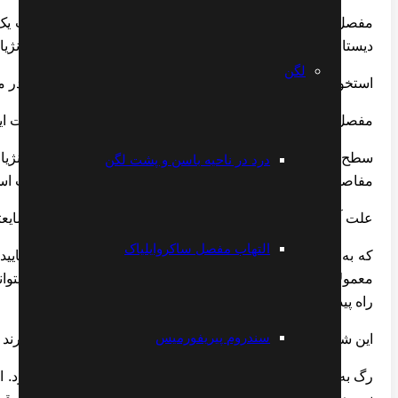
مفصل بین فالانکس ها را مفصل اینترفالانژیال میگویند. شست یک م
دیستال و آن را که به کف دست نزدیک تر است مفصل اینترفالانژیال
لگن
استخوان متاکارپ شست با استخوان تراپزیوم Trapezium که در مچ دست قرار دارد مفصل میشود. مفصل بین این دو استخوان را
مفصل کارپو متاکارپال Carpometacarpal joint میگویند. حرکت این مفصل است که موجب میشود شست بتواند در مقابل انگشتان دیگر دست قرار گیرد.
سطح استخوان ها در محل مفاصل متاکارپوفالانژیال و اینترفالان
درد در ناحیه باسن و پشت لگن
مفاصل متاکارپوفالانژیال، اینترفالانژیال و کارپومتاکارپ شست ا
علت آرتریت انگشتان آرتریت به معنای التهاب مفصل است. شایعترین علت آرتریت ا
التهاب مفصل ساکروایلیاک
که به آن اس
معمولا ضرباتی است که به انگشت وارد میشود. این ضربات م
راه پیدا میکند حائز اهمیت بسیار است.
سندروم پیریفورمیس
این شکستگی ها اگر با کوچکترین کجی یا ناهماهنگی جوش بخور
رگ به رگ شدن مفصل میتواند موجب آسیب رباط های آن شود. این آ