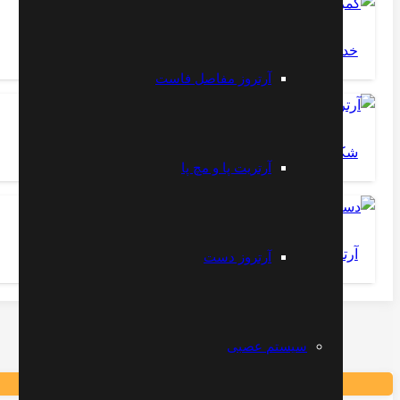
خداحافظی با کمر درد – تمرین شماره ۱
آرتروز مفاصل فاست
شکستگی بازو
آرتریت پا و مچ پا
آرتروز مفاصل دست
آرتروز دست
سیستم عصبی