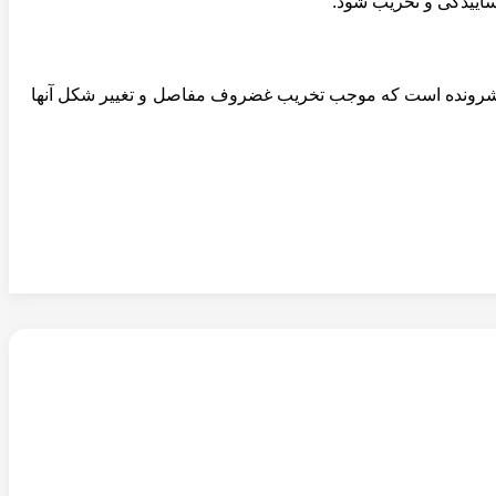
ساییدگی و تخریب شود.
 Rheumatoid arthritis است. روماتیسم مفصلی یک بیماری پیشرونده است که موجب تخریب غضروف مفاصل و تغییر شکل آنها