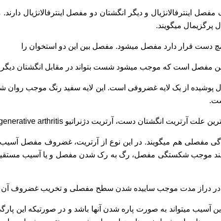
فصل اینترفالانژیال و دیگر انگشتان دو مفصل اینترفالانژیال دارند
 پرگزیمال میگویند.
ژیال پوشیده از یک لایه غضروفی است. این لایه سفید رنگ موجب روا
ست.
نگشتان دست، آرتریت دژنراتیو Degenerative arthritis است
تئوآرتریت Osteoarthritis یا آرتروز Arthrosis یا ساییدگی مفصلی هم میگویند. در این نوع 
یتوانند موجب شکستگی مفصل، رگ به رک شدن مفصل و یا آسیب مس
ند در دراز مدت موجب ساییده شدن سطح مفصلی و تخریب غضروف آن 
سیب میتواند به صورت پاره شدن آنها باشد و در صورتیکه این پارگی