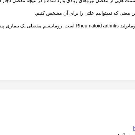
قسمت هایی از مفصل نیروهای زیادی وارد شده و در نتیجه مفصل دچار 
از علل دیگر آرتریت انگشتان دست روماتیسم مفصلی یا آرتریت روماتوئید