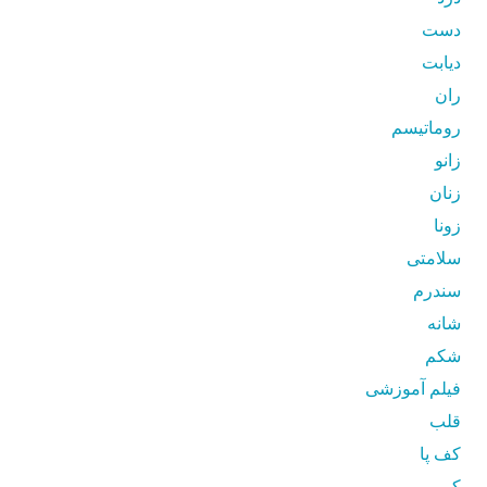
دست
دیابت
ران
روماتیسم
زانو
زنان
زونا
سلامتی
سندرم
شانه
شکم
فیلم آموزشی
قلب
کف پا
کمر