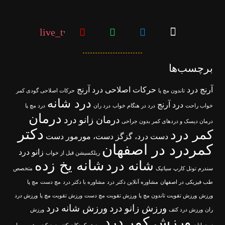
live_tv
برچسب‌ها
آرنج درد
حرکات اصلاحی درد آرنج
تاندون مچ پا
حرکات اصلاحی گودی کمر
درد شانه
درد آرنج
خواب راحت
درد در هنگام خواب
درد ران
درد مچ پا
درمان
درمان زانو درد
درمان دیسک و دردهای کمر بدون جراحی
دکتر
کمر درد
دست درد، گزگز دست، مورمور دست
کمردرد در اصفهان
زانو درد
ریلکسیشن قبل از خواب
شانه یخ زده
شانه درد
سندرم تونل کارپ
سیاتیک
متخصص
طب فیزیکی در اصفهان
مشاوره آنلاین دکتر درد
مشاوره با دکتر درد
مچ دست
مچ پا
ورزش
ورزش تقویت تاندون مچ پا
ورزش تقویت مچ دست
ورزش تقویت مچ پا
ورزش درد
ورزش زانو درد
ورزش شانه درد
ران
ورزش درد کتف
ورزش
ورزش کمر درد
نوجوانان
ورزش کودکان
کتف درد
کجی شست پا