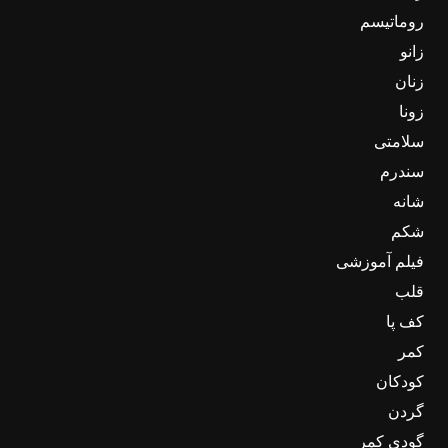
روماتیسم
زانو
زنان
زونا
سلامتی
سندرم
شانه
شکم
فیلم آموزشی
قلب
کف پا
کمر
کودکان
گردن
گودی کمر