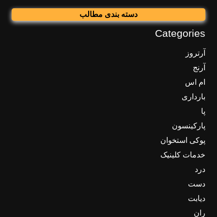
دسته بندی مطالب
Categories
آرتروز
آرنج
ام اس
بارداری
پا
پارکینسون
پوکی استخوان
خدمات کلینیک
درد
دست
دیابت
ران