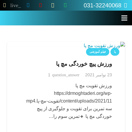
031-32240068
live_tv
پا
فیلم آموزشی
ورزش پیچ خوردگی مچ پا
دیدگاه
23 نوامبر 2021
question_answer
1
ورزش تقویت مچ پا
https://drmoghtaderi.org/wp-
content/uploads/2021/11/تقویت-مچ-پا.mp4
سه تمرین برای تقویت و جلوگیری از پیچ
خوردگی مچ پا 🔸تمرین سوم را…