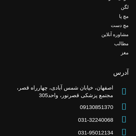
لگن
مچ پا
مچ دست
مشاوره آنلاین
مطالب
مغز
آدرس
اصفهان، خیابان شمس آبادی، چهارراه قصر،
مجتمع پزشکی قصرنور، واحد305
09130851370
031-32240068
031-95012134