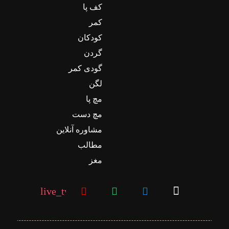
کف پا
کمر
کودکان
گردن
گودی کمر
لگن
مچ پا
مچ دست
مشاوره آنلاین
مطالب
مغز
live_tv