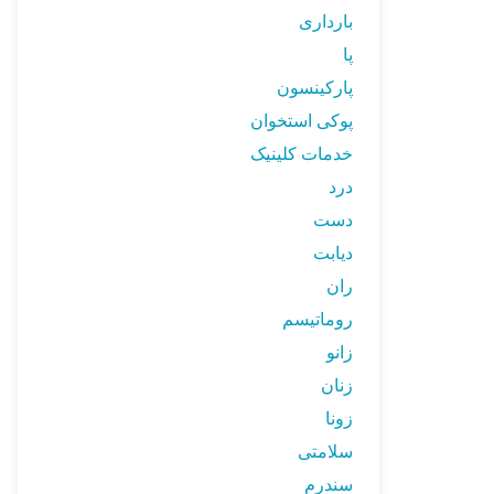
بارداری
پا
پارکینسون
پوکی استخوان
خدمات کلینیک
درد
دست
دیابت
ران
روماتیسم
زانو
زنان
زونا
سلامتی
سندرم