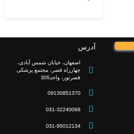
آدرس
اصفهان، خیابان شمس آبادی،
چهارراه قصر، مجتمع پزشکی
قصرنور، واحد305
09130851370
031-32240068
031-95012134