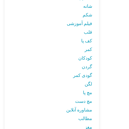
شانه
شکم
فیلم آموزشی
قلب
کف پا
کمر
کودکان
گردن
گودی کمر
لگن
مچ پا
مچ دست
مشاوره آنلاین
مطالب
مغز