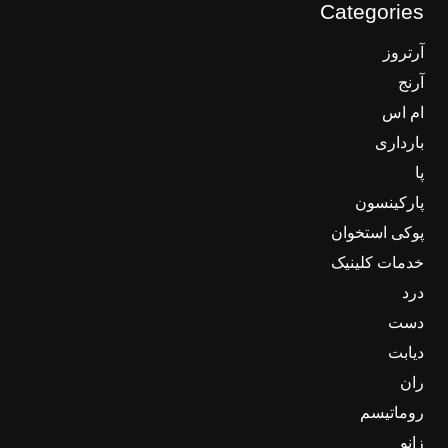
Categories
آرتروز
آرنج
ام اس
بارداری
پا
پارکینسون
پوکی استخوان
خدمات کلینیک
درد
دست
دیابت
ران
روماتیسم
زانو