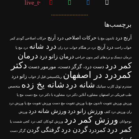
live_tv
برچسب‌ها
آرنج درد
حرکات اصلاحی درد آرنج
تاندون مچ پا
حرکات اصلاحی گودی کمر
درد شانه
درد آرنج
خواب راحت
درد در هنگام خواب
درد ران
درد مچ پا
درمان
درمان زانو درد
درمان دیسک و دردهای کمر بدون جراحی
دکتر
کمر درد
دست درد، گزگز دست، مورمور دست
کمردرد در اصفهان
زانو درد
ریلکسیشن قبل از خواب
شانه یخ زده
شانه درد
سندرم تونل کارپ
سیاتیک
متخصص
طب فیزیکی در اصفهان
مشاوره آنلاین دکتر درد
مشاوره با دکتر درد
مچ دست
مچ پا
ورزش
ورزش تقویت تاندون مچ پا
ورزش تقویت مچ دست
ورزش تقویت مچ پا
ورزش درد
ورزش زانو درد
ورزش شانه درد
ران
ورزش درد کتف
ورزش
ورزش کمر درد
نوجوانان
ورزش کودکان
کتف درد
کجی شست پا
کمر درد
گردن درد
کمردرد
گرفتگی گردن
گزگز دست