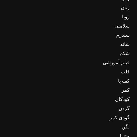
زنان
زونا
سلامتی
سندرم
شانه
شکم
فیلم آموزشی
قلب
کف پا
کمر
کودکان
گردن
گودی کمر
لگن
مچ پا