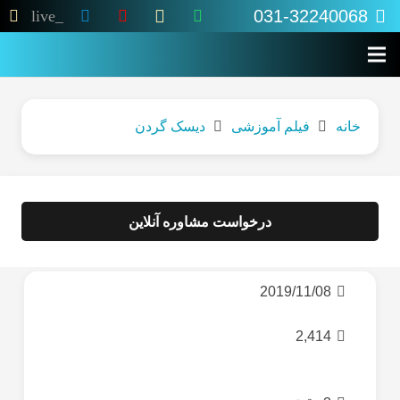
031-32240068
live_tv
خانه
فیلم آموزشی
دیسک گردن
درخواست مشاوره آنلاین
2019/11/08
2,414