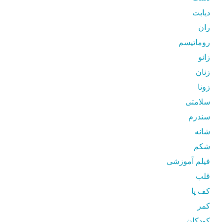
دیابت
ران
روماتیسم
زانو
زنان
زونا
سلامتی
سندرم
شانه
شکم
فیلم آموزشی
قلب
کف پا
کمر
کودکان