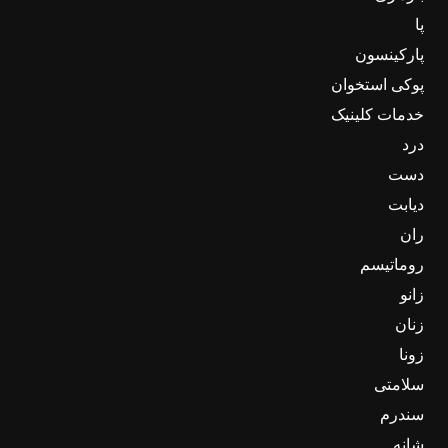
پا
پارکینسون
پوکی استخوان
خدمات کلینیک
درد
دست
دیابت
ران
روماتیسم
زانو
زنان
زونا
سلامتی
سندرم
شانه