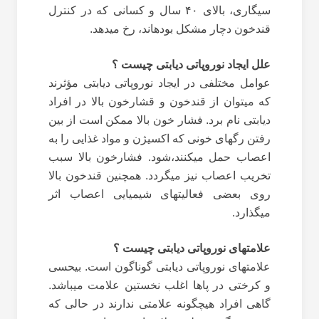
سیگاری، بالای ۴۰ سال و کسانی که در کنترل
قندخون دچار مشکل بوده‏اند، رخ می‏دهد.
علل ایجاد نوروپاتی دیابتی چیست ؟
عوامل مختلفی در ایجاد نوروپاتی دیابتی مؤثرند
که می‏توان از قندخون و قشارخون بالا در افراد
دیابتی نام برد. فشار خون بالا ممکن است از بین
رفتن رگ‏های خونی که اکسیژن و مواد غذایی را به
اعصاب حمل می‏کنند،شود. فشارخون بالا سبب
تخریب اعصاب نیز می‏گردد. همچنین قندخون بالا
روی بعضی فعالیت‏های شیمیایی اعصاب اثر
می‏گذارد.
علامت‏های نوروپاتی دیابتی چیست ؟
علامت‏های نوروپاتی دیابتی گوناگون است. بی‏حسی
و کرختی در پاها اغلب نخستین علامت می‏باشد.
گاهی افراد هیچ‏گونه علامتی ندارند در حالی که