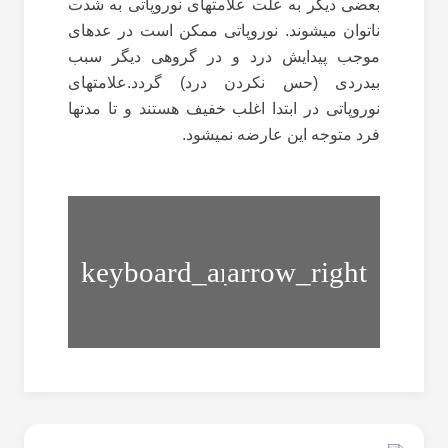
بعضی دیگر به علت علامت‏های نوروپاتی به شدت
ناتوان می‏شوند. نوروپاتی ممکن است در عده‏ای
موجب پیدایش درد و در گروهی دیگر سبب
بی‏دردی (حس نکردن درد) گردد.علامت‏های
نوروپاتی در ابتدا اغلب خفیف هستند و تا مدت‏ها
فرد متوجه این عارضه نمی‏شود.
از
یک
سالمندی
تشک
و
چه
شکستگی
انتظاری
لگن
دارید