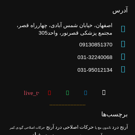
آدرس
اصفهان، خیابان شمس آبادی، چهارراه قصر،
مجتمع پزشکی قصرنور، واحد305
09130851370
031-32240068
031-95012134
live_tv
برچسب‌ها
آرنج درد
حرکات اصلاحی درد آرنج
تاندون مچ پا
حرکات اصلاحی گودی کمر