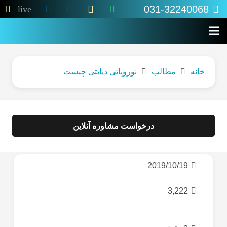
031-32240068
live_tv
خانه
مطالب
نوروپاتی دیابتی چیست
درخواست مشاوره آنلاین
2019/10/19
3,222