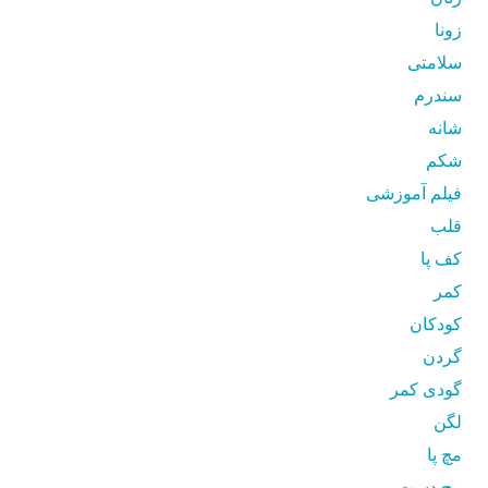
زونا
سلامتی
سندرم
شانه
شکم
فیلم آموزشی
قلب
کف پا
کمر
کودکان
گردن
گودی کمر
لگن
مچ پا
مچ دست