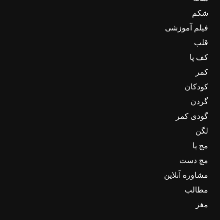
شکم
فیلم آموزشی
قلب
کف پا
کمر
کودکان
گردن
گودی کمر
لگن
مچ پا
مچ دست
مشاوره آنلاین
مطالب
مغز