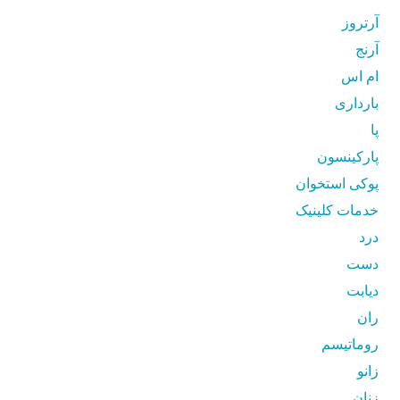
آرتروز
آرنج
ام اس
بارداری
پا
پارکینسون
پوکی استخوان
خدمات کلینیک
درد
دست
دیابت
ران
روماتیسم
زانو
زنان