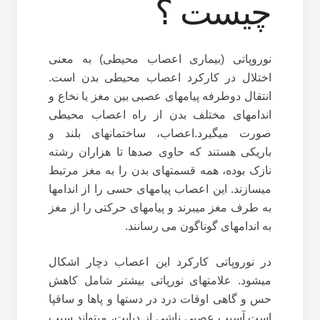
چیست ؟
نوروپاتی (بیماری اعصاب محیطی) به معنی
اختلال در کارکرد اعصاب محیطی بدن است.
انتقال دوطرفه پیام‏های عصبی بین مغز یا نخاع و
اندام‏های مختلف بدن از راه اعصاب محیطی
صورت می‏گیرد.اعصاب، ساختمان‏های بلند و
باریکی هستند که حاوی صدها تا هزاران رشته
نازک بوده، همه قسمت‏های بدن را به مغز مرتبط
می‏سازند. این اعصاب پیام‏های حسی را از اندام‏ها
به طرف مغز می‏برند و پیام‏های حرکتی را از مغز
به اندام‏های گوناگون می‏ رسانند.
در نوروپاتی کارکرد این اعصاب دچار اشکال
می‏شود. علامت‏های نورپاتی بیشتر شامل کاهش
حس و گاهی اوقات درد در دست‏ها و پاها و ساق‏پا
است.آسیب عصبی ناشی از دیابت، می‏تواند سبب