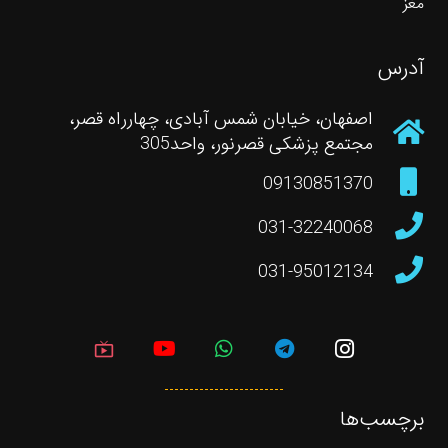
مغز
آدرس
اصفهان، خیابان شمس آبادی، چهارراه قصر،
مجتمع پزشکی قصرنور، واحد305
09130851370
031-32240068
031-95012134
live_tv
برچسب‌ها