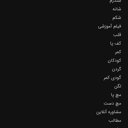
سندرم
شانه
شکم
فیلم آموزشی
قلب
کف پا
کمر
کودکان
گردن
گودی کمر
لگن
مچ پا
مچ دست
مشاوره آنلاین
مطالب