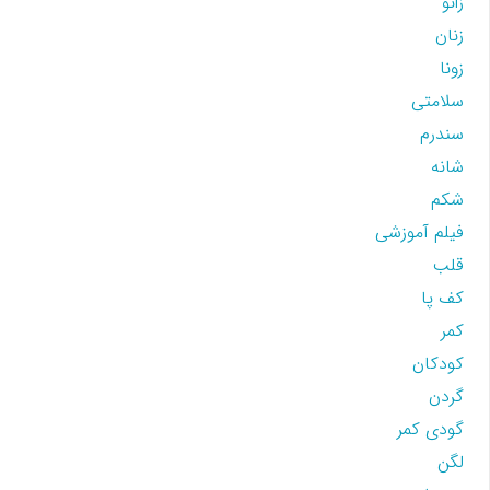
زانو
زنان
زونا
سلامتی
سندرم
شانه
شکم
فیلم آموزشی
قلب
کف پا
کمر
کودکان
گردن
گودی کمر
لگن