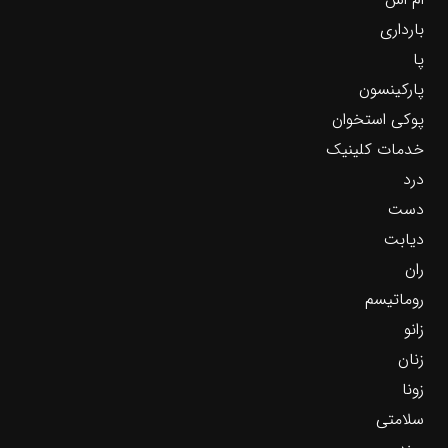
بارداری
پا
پارکینسون
پوکی استخوان
خدمات کلینیک
درد
دست
دیابت
ران
روماتیسم
زانو
زنان
زونا
سلامتی