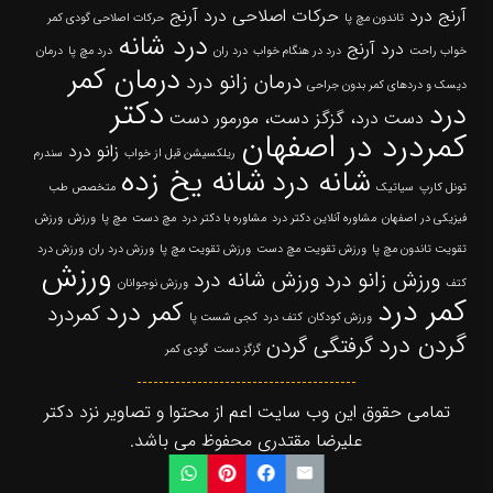
آرنج درد
حرکات اصلاحی درد آرنج
تاندون مچ پا
حرکات اصلاحی گودی کمر
درد شانه
درد آرنج
خواب راحت
درد در هنگام خواب
درد ران
درد مچ پا
درمان
درمان کمر
درمان زانو درد
دیسک و دردهای کمر بدون جراحی
دکتر
درد
دست درد، گزگز دست، مورمور دست
کمردرد در اصفهان
زانو درد
ریلکسیشن قبل از خواب
سندرم
شانه یخ زده
شانه درد
تونل کارپ
سیاتیک
متخصص طب
فیزیکی در اصفهان
مشاوره آنلاین دکتر درد
مشاوره با دکتر درد
مچ دست
مچ پا
ورزش
ورزش
تقویت تاندون مچ پا
ورزش تقویت مچ دست
ورزش تقویت مچ پا
ورزش درد ران
ورزش درد
ورزش
ورزش زانو درد
ورزش شانه درد
کتف
ورزش نوجوانان
کمر درد
کمر درد
کمردرد
ورزش کودکان
کتف درد
کجی شست پا
گردن درد
گرفتگی گردن
گزگز دست
گودی کمر
تمامی حقوق این وب سایت اعم از محتوا و تصاویر نزد دکتر
علیرضا مقتدری محفوظ می باشد.