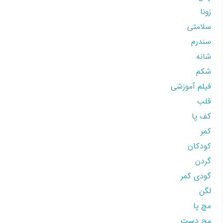
زونا
سلامتی
سندرم
شانه
شکم
فیلم آموزشی
قلب
کف پا
کمر
کودکان
گردن
گودی کمر
لگن
مچ پا
مچ دست