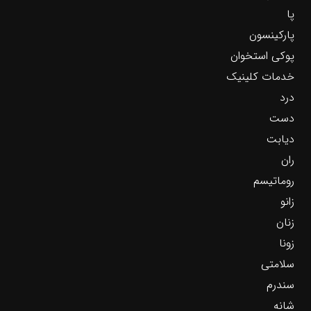
پا
پارکینسون
پوکی استخوان
خدمات کلینیک
درد
دست
دیابت
ران
روماتیسم
زانو
زنان
زونا
سلامتی
سندرم
شانه