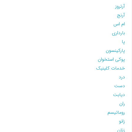
آرتروز
آرنج
ام اس
بارداری
پا
پارکینسون
پوکی استخوان
خدمات کلینیک
درد
دست
دیابت
ران
روماتیسم
زانو
زنان