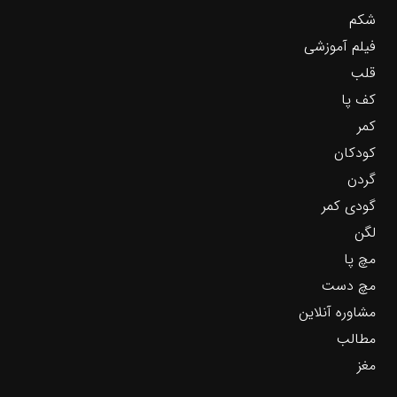
شکم
فیلم آموزشی
قلب
کف پا
کمر
کودکان
گردن
گودی کمر
لگن
مچ پا
مچ دست
مشاوره آنلاین
مطالب
مغز