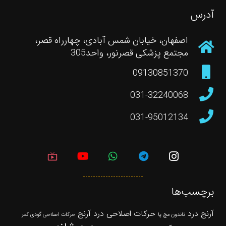
آدرس
اصفهان، خیابان شمس آبادی، چهارراه قصر،
مجتمع پزشکی قصرنور، واحد305
09130851370
031-32240068
031-95012134
live_tv
برچسب‌ها
آرنج درد
حرکات اصلاحی درد آرنج
تاندون مچ پا
حرکات اصلاحی گودی کمر