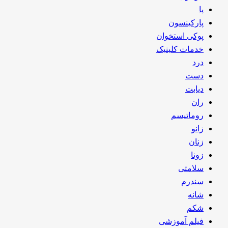
پا
پارکینسون
پوکی استخوان
خدمات کلینیک
درد
دست
دیابت
ران
روماتیسم
زانو
زنان
زونا
سلامتی
سندرم
شانه
شکم
فیلم آموزشی