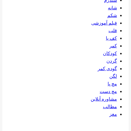
سندرم
شانه
شکم
فیلم آموزشی
قلب
کف پا
کمر
کودکان
گردن
گودی کمر
لگن
مچ پا
مچ دست
مشاوره آنلاین
مطالب
مغز