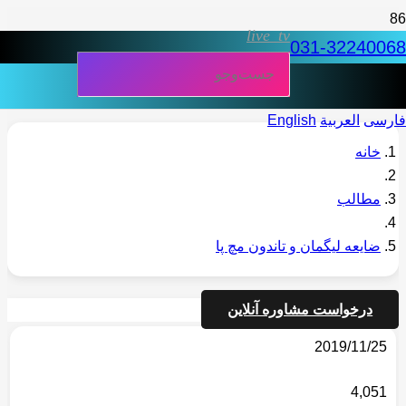
live_tv
031-32240068
فارسی
العربية
English
خانه
مطالب
ضایعه لیگمان و تاندون مچ پا
درخواست مشاوره آنلاین
2019/11/25
4,051