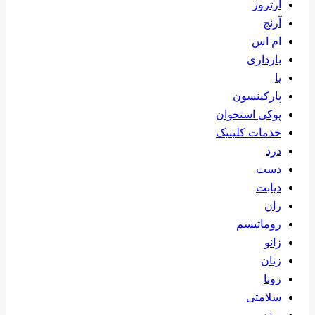
آرتروز
آرنج
ام اس
بارداری
پا
پارکینسون
پوکی استخوان
خدمات کلینیک
درد
دست
دیابت
ران
روماتیسم
زانو
زنان
زونا
سلامتی