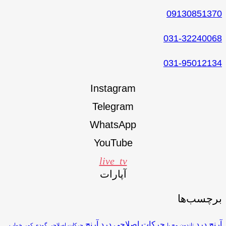
09130851370
031-32240068
031-95012134
Instagram
Telegram
WhatsApp
YouTube
live_tv
آپارات
برچسب‌ها
آرنج درد
حرکات اصلاحی درد آرنج
تاندون مچ پا
حرکات اصلاحی گودی کمر
خواب