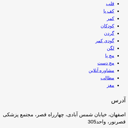
قلب
کف پا
کمر
کودکان
گردن
گودی کمر
لگن
مچ پا
مچ دست
مشاوره آنلاین
مطالب
مغز
آدرس
اصفهان، خیابان شمس آبادی، چهارراه قصر، مجتمع پزشکی
قصرنور، واحد305