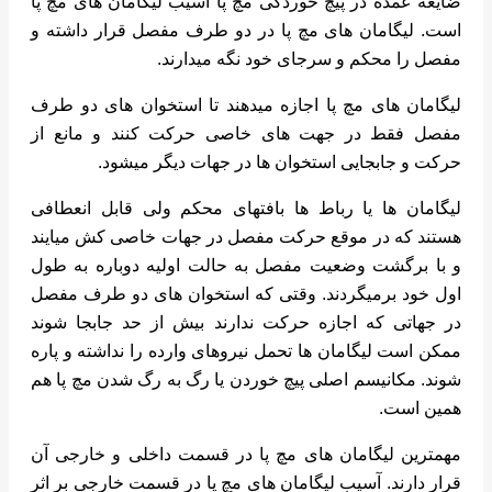
ضایعه عمده در پیچ خوردگی مچ پا آسیب لیگامان های مچ پا
است. لیگامان های مچ پا در دو طرف مفصل قرار داشته و
مفصل را محکم و سرجای خود نگه میدارند.
لیگامان های مچ پا اجازه میدهند تا استخوان های دو طرف
مفصل فقط در جهت های خاصی حرکت کنند و مانع از
حرکت و جابجایی استخوان ها در جهات دیگر میشود.
لیگامان ها یا رباط ها بافتهای محکم ولی قابل انعطافی
هستند که در موقع حرکت مفصل در جهات خاصی کش میایند
و با برگشت وضعیت مفصل به حالت اولیه دوباره به طول
اول خود برمیگردند. وقتی که استخوان های دو طرف مفصل
در جهاتی که اجازه حرکت ندارند بیش از حد جابجا شوند
ممکن است لیگامان ها تحمل نیروهای وارده را نداشته و پاره
شوند. مکانیسم اصلی پیچ خوردن یا رگ به رگ شدن مچ پا هم
همین است.
مهمترین لیگامان های مچ پا در قسمت داخلی و خارجی آن
قرار دارند. آسیب لیگامان های مچ پا در قسمت خارجی بر اثر