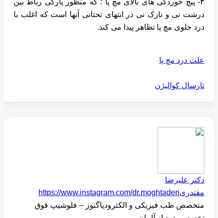
۳- پیچ خوردگی های بالای مچ پا : که منظور پارگی رباط بین
درشت نی و نازک نی در انتهای تحتانی آنها است که اغلب با
درد جلوی مچ پا تظاهر پیدا می کند.
علت درد مچ پا
تارسال کوالیژن
دکتر علیرضا
مقتدری
https://www.instagram.com/dr.moghtaderi
متخصص طب فیزیکی و الکترودیاگنوز -- فلوشیپ فوق
تخصصی درد از آلمان