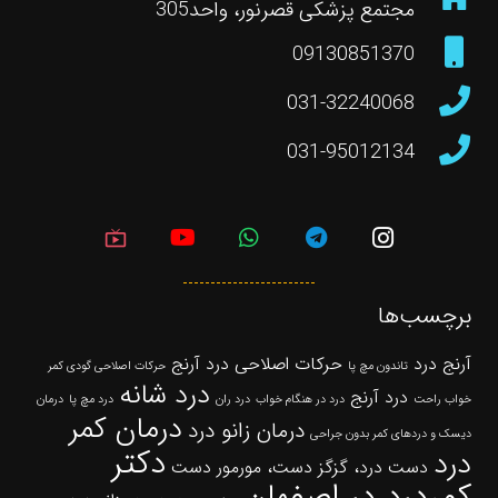
مجتمع پزشکی قصرنور، واحد305
09130851370
031-32240068
031-95012134
live_tv
برچسب‌ها
آرنج درد
حرکات اصلاحی درد آرنج
تاندون مچ پا
حرکات اصلاحی گودی کمر
درد شانه
درد آرنج
خواب راحت
درد در هنگام خواب
درد ران
درد مچ پا
درمان
درمان کمر
درمان زانو درد
دیسک و دردهای کمر بدون جراحی
دکتر
درد
دست درد، گزگز دست، مورمور دست
کمردرد در اصفهان