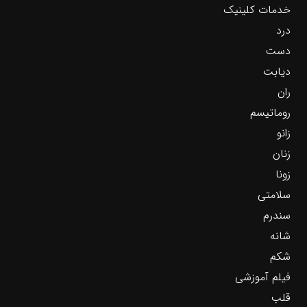
خدمات کلینیک
درد
دست
دیابت
ران
روماتیسم
زانو
زنان
زونا
سلامتی
سندرم
شانه
شکم
فیلم آموزشی
قلب