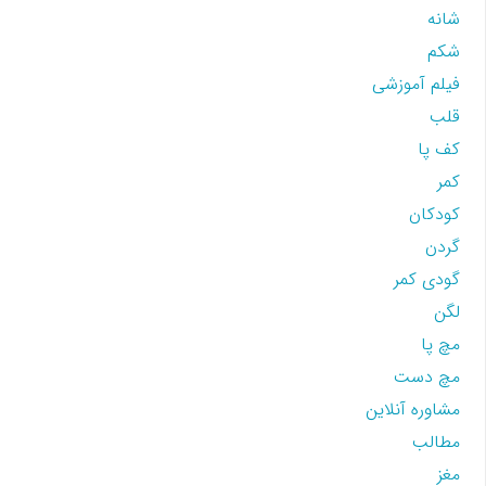
شانه
شکم
فیلم آموزشی
قلب
کف پا
کمر
کودکان
گردن
گودی کمر
لگن
مچ پا
مچ دست
مشاوره آنلاین
مطالب
مغز