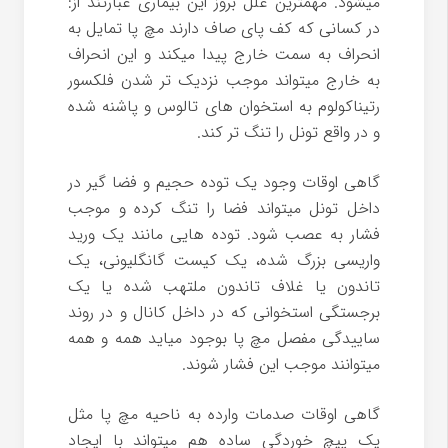
میشود. مهمترین علل بروز این بیماری عبارتند از:
در کسانی که کف پای صاف دارند مچ پا تمایل به
انحراف به سمت خارج پیدا میکند و این انحراف
به خارج میتواند موجب نزدیک تر شدن فلکسور
رتیناکولوم به استخوان های تالوس و پاشنه شده
و در واقع تونل را تنگ تر کند.
گاهی اوقات وجود یک توده حجیم و فضا گیر در
داخل تونل میتواند فضا را تنگ کرده و موجب
فشار به عصب شود. توده هایی مانند یک ورید
واریسی بزرگ شده، یک کیست گانگلیونی، یک
تاندون یا غلاف تاندون ملتهب شده یا یک
برجستگی استخوانی که در داخل کانال و در روند
ساییدگی مفصل مچ پا بوجود میاید همه و همه
میتوانند موجب این فشار شوند.
گاهی اوقات صدمات وارده به ناحیه مچ پا مثل
یک پیچ خوردگی ساده هم میتواند با ایجاد