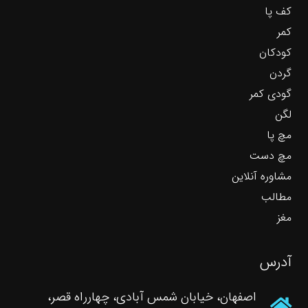
کف پا
کمر
کودکان
گردن
گودی کمر
لگن
مچ پا
مچ دست
مشاوره آنلاین
مطالب
مغز
آدرس
اصفهان، خیابان شمس آبادی، چهارراه قصر،