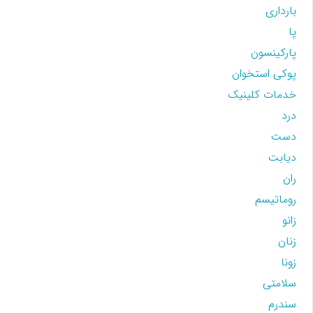
بارداری
پا
پارکینسون
پوکی استخوان
خدمات کلینیک
درد
دست
دیابت
ران
روماتیسم
زانو
زنان
زونا
سلامتی
سندرم