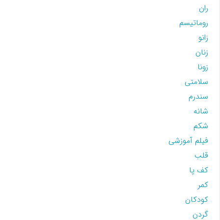
ران
روماتیسم
زانو
زنان
زونا
سلامتی
سندرم
شانه
شکم
فیلم آموزشی
قلب
کف پا
کمر
کودکان
گردن