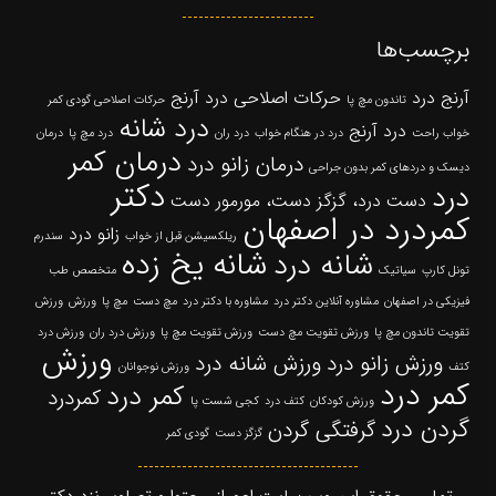
برچسب‌ها
آرنج درد
حرکات اصلاحی درد آرنج
تاندون مچ پا
حرکات اصلاحی گودی کمر
درد شانه
درد آرنج
خواب راحت
درد در هنگام خواب
درد ران
درد مچ پا
درمان
درمان کمر
درمان زانو درد
دیسک و دردهای کمر بدون جراحی
دکتر
درد
دست درد، گزگز دست، مورمور دست
کمردرد در اصفهان
زانو درد
ریلکسیشن قبل از خواب
سندرم
شانه یخ زده
شانه درد
تونل کارپ
سیاتیک
متخصص طب
فیزیکی در اصفهان
مشاوره آنلاین دکتر درد
مشاوره با دکتر درد
مچ دست
مچ پا
ورزش
ورزش
تقویت تاندون مچ پا
ورزش تقویت مچ دست
ورزش تقویت مچ پا
ورزش درد ران
ورزش درد
ورزش
ورزش زانو درد
ورزش شانه درد
کتف
ورزش نوجوانان
کمر درد
کمر درد
کمردرد
ورزش کودکان
کتف درد
کجی شست پا
گردن درد
گرفتگی گردن
گزگز دست
گودی کمر