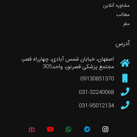
مشاوره آنلاین
مطالب
مغز
آدرس
اصفهان، خیابان شمس آبادی، چهارراه قصر،
مجتمع پزشکی قصرنور، واحد305
09130851370
031-32240068
031-95012134
live_tv