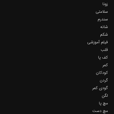
زونا
سلامتی
سندرم
شانه
شکم
فیلم آموزشی
قلب
کف پا
کمر
کودکان
گردن
گودی کمر
لگن
مچ پا
مچ دست