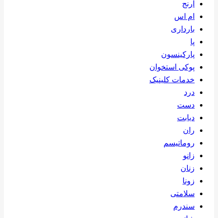
آرنج
ام اس
بارداری
پا
پارکینسون
پوکی استخوان
خدمات کلینیک
درد
دست
دیابت
ران
روماتیسم
زانو
زنان
زونا
سلامتی
سندرم