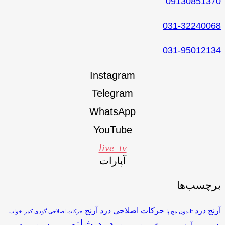
09130851370
031-32240068
031-95012134
Instagram
Telegram
WhatsApp
YouTube
live_tv
آپارات
برچسب‌ها
آرنج درد
حرکات اصلاحی درد آرنج
تاندون مچ پا
حرکات اصلاحی گودی کمر
خواب
درد شانه