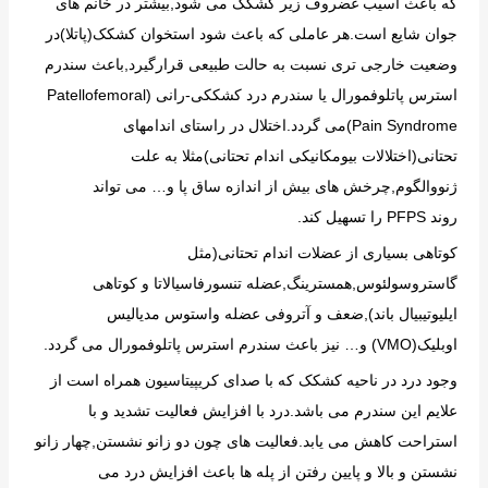
که باعث آسیب غضروف زیر کشکک می شود,بیشتر در خانم های
جوان شایع است.هر عاملی که باعث شود استخوان کشکک(پاتلا)در
وضعیت خارجی تری نسبت به حالت طبیعی قرارگیرد,باعث سندرم
استرس پاتلوفمورال یا سندرم درد کشککی-رانی (
Patellofemoral
Pain Syndrome
)می گردد.اختلال در راستای اندامهای
تحتانی(اختلالات بیومکانیکی اندام تحتانی)مثلا به علت
ژنووالگوم,چرخش های بیش از اندازه ساق پا و… می تواند
روند
PFPS
را تسهیل کند.
کوتاهی بسیاری از عضلات اندام تحتانی(مثل
گاستروسولئوس,همسترینگ,عضله تنسورفاسیالاتا و کوتاهی
ایلیوتیبیال باند),ضعف و آتروفی عضله واستوس مدیالیس
اوبلیک(
VMO
) و… نیز باعث سندرم استرس پاتلوفمورال می گردد.
وجود درد در ناحیه کشکک که با صدای کریپیتاسیون همراه است از
علایم این سندرم می باشد.درد با افزایش فعالیت تشدید و با
استراحت کاهش می یابد.فعالیت های چون دو زانو نشستن,چهار زانو
نشستن و بالا و پایین رفتن از پله ها باعث افزایش درد می