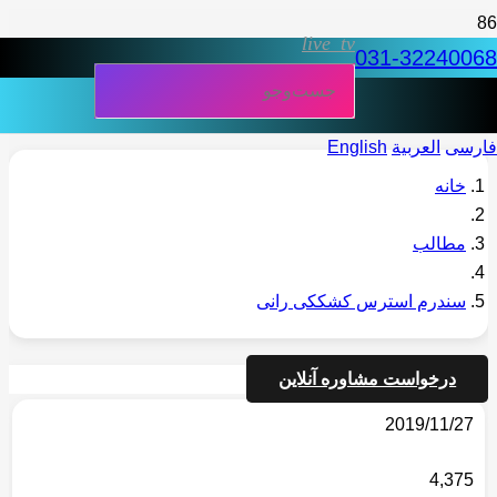
live_tv
031-32240068
فارسی
العربية
English
خانه
مطالب
سندرم استرس کشککی رانی
درخواست مشاوره آنلاین
2019/11/27
4,375