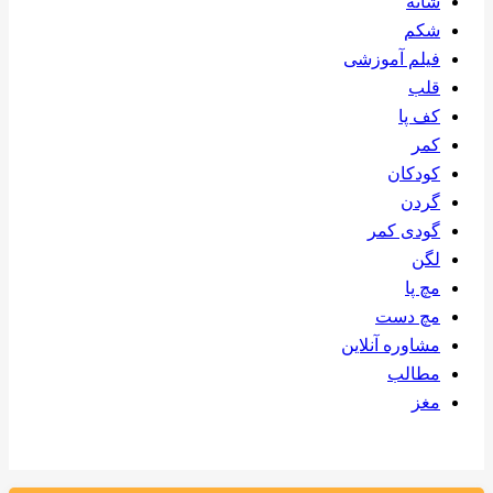
شانه
شکم
فیلم آموزشی
قلب
کف پا
کمر
کودکان
گردن
گودی کمر
لگن
مچ پا
مچ دست
مشاوره آنلاین
مطالب
مغز