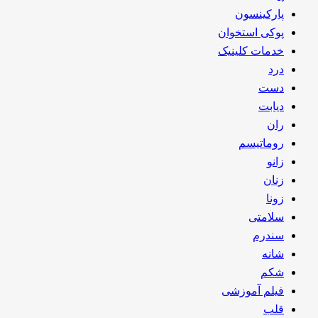
پارکینسون
پوکی استخوان
خدمات کلینیک
درد
دست
دیابت
ران
روماتیسم
زانو
زنان
زونا
سلامتی
سندرم
شانه
شکم
فیلم آموزشی
قلب