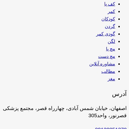
کف پا
کمر
کودکان
گردن
گودی کمر
لگن
مچ پا
مچ دست
مشاوره آنلاین
مطالب
مغز
آدرس
اصفهان، خیابان شمس آبادی، چهارراه قصر، مجتمع پزشکی
قصرنور، واحد305