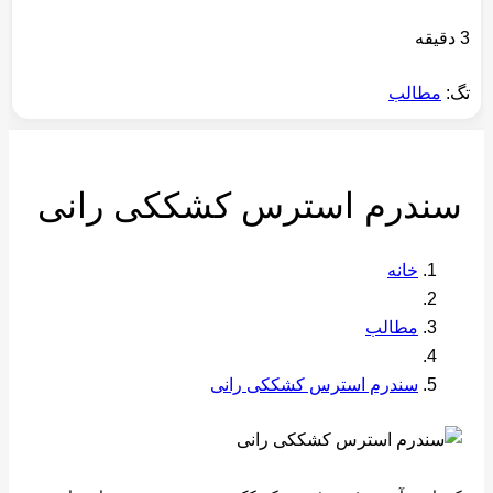
3 دقیقه
تگ:
مطالب
سندرم استرس کشککی رانی
خانه
مطالب
سندرم استرس کشککی رانی