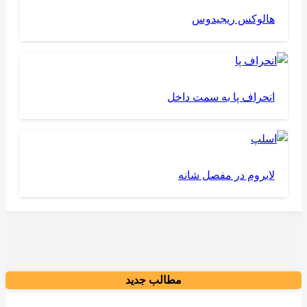
هالوکس ریجیدوس
انحراف پا به سمت داخل
لابروم در مفصل شانه
مطالب جدید